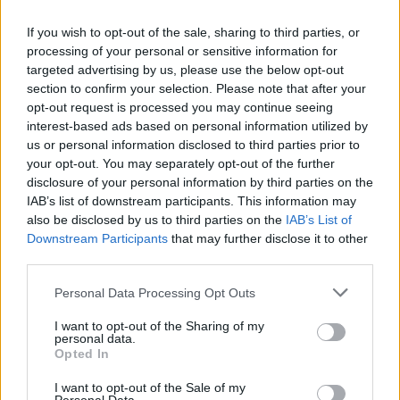
If you wish to opt-out of the sale, sharing to third parties, or
Apri commenti (1)
processing of your personal or sensitive information for
targeted advertising by us, please use the below opt-out
section to confirm your selection. Please note that after your
opt-out request is processed you may continue seeing
Commenti
(1)
interest-based ads based on personal information utilized by
us or personal information disclosed to third parties prior to
your opt-out. You may separately opt-out of the further
disclosure of your personal information by third parties on the
Carbone Ione
ha detto:
IAB’s list of downstream participants. This information may
18 Maggio 2026 - 13:51 alle 13:51
also be disclosed by us to third parties on the
IAB’s List of
Downstream Participants
that may further disclose it to other
Mi pare un’iniziativaa utile ma anke un
third parties.
poco confusa, il giornalistafalco parla
Personal Data Processing Opt Outs
chiaro ma forse i studentii non capirran
I want to opt-out of the Sharing of my
tutto p3r via del linguaggiodiretto e del
personal data.
Opted In
tempo corto. La presenza dell’ ordine
delle forze sono importante,però
I want to opt-out of the Sale of my