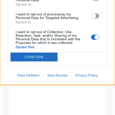
Personal Data.
servirebbero piu famglie e territorio
Opted In
coinvolgere per rendere il tema piu
I want to opt-out of processing my
concretto.
Personal Data for Targeted Advertising.
Opted In
I want to opt-out of Collection, Use,
Retention, Sale, and/or Sharing of my
Personal Data that Is Unrelated with the
Purposes for which it was collected.
Opted Out
Lascia un commento
CONFIRM
Il tuo indirizzo email non sarà pubblicato.
I campi
obbligatori sono contrassegnati
*
Data Deletion
Data Access
Privacy Policy
Commento
*