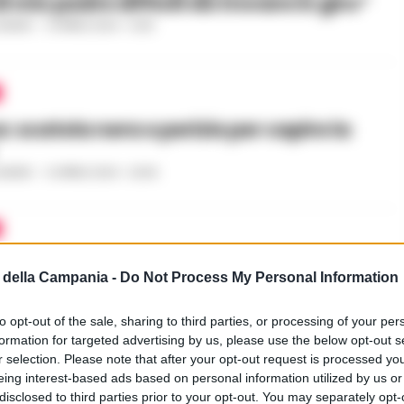
i mio padre difficili da trovare in giro”
GAUDIO
-
13 APRILE 2024 - 21:28
: scatola nera e perizie per capire la
GAUDIO
-
12 APRILE 2024 - 23:06
di Suviana, recuperato il corpo di
della Campania -
Do Not Process My Personal Information
o Garzillo: dolore e commozione a
a
to opt-out of the sale, sharing to third parties, or processing of your per
GAUDIO
-
12 APRILE 2024 - 10:58
formation for targeted advertising by us, please use the below opt-out s
PUBBLICITA
r selection. Please note that after your opt-out request is processed y
eing interest-based ads based on personal information utilized by us or
disclosed to third parties prior to your opt-out. You may separately opt-