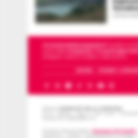
Esplosi
Suvaina:
GUSTAVO GENT
Cronachedellacampania.it
fondato nel 201
storie della
Campania
.
Tra i primi giornali
di Napoli, Caserta, Avellino e Benevento.
ARCHIVIO
CHI SIAMO – LA REDAZ
Editore
CRONACHE DELLA CAMPANIA
R.O.C.: 030531 - Reg. N. 1301/ 2016 - Tribuna
Partita IVA IT08642881216
Direttore Responsabile:
Giuseppe Del Gaudio
Redazioni : Scafati / Castellammare di Stabia 