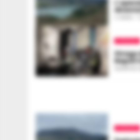
L’opera
diventa
A. CARLINO
-
1
ATTUALITÀ
Strage 
Napoli 
GIUSEPPE DEL 
ATTUALITÀ