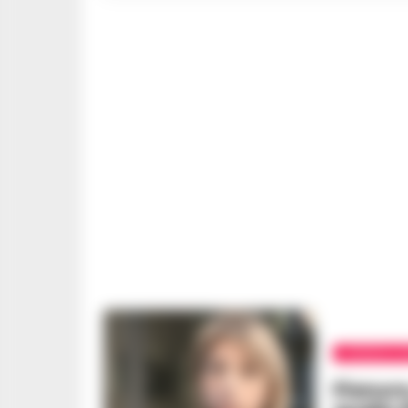
CRONACA N
Pianura