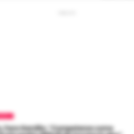
PUBBLICITA
APOLI
, Fara Garzillo: “Competenze come