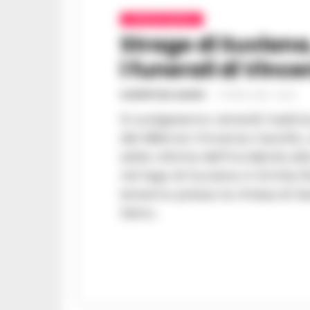
CRONACA NAPOLI
Strage di Suviana
i funerali di Vince
GIUSEPPE DEL GAUDIO
-
17 APRILE 2024 - 20:28
Si svolgeranno venerdì mattina, 
del 68enne Vincenzo Garzillo, 
sette vittime dell'incidente all
nel lago di Suviana in Emilia Romagna. 
terranno presso la chiesa di Sa
Salvo...