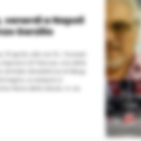
, venerdi a Napoli
nzo Garzillo
19 aprile, alle ore 10, i funerali
originario di Pianura, una delle
a centrale idroelettrica di Bargi,
Le esequie si
nta Maria della Salute, in via