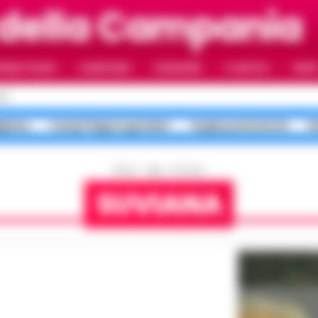
della Campania
RIMO PIANO
CAMPANIA
CAMORRA
IL NAPOLI
VIDE
LI
gliano
Campi Flegrei sgomberi
targhe polacche Rc
b
Home
Tags
Suviana
SUVIANA