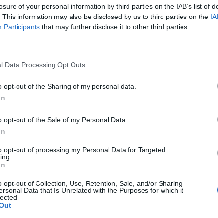
losure of your personal information by third parties on the IAB’s list of
. This information may also be disclosed by us to third parties on the
IA
Participants
that may further disclose it to other third parties.
APOLI
di Suviana: all’appello manca solo il
l Data Processing Opt Outs
ano Vincenzo Garzillo
o opt-out of the Sharing of my personal data.
GAUDIO
-
11 APRILE 2024 - 21:49
In
o opt-out of the Sale of my Personal Data.
In
di Suviana: recuperati due dei quattro
to opt-out of processing my Personal Data for Targeted
i
ing.
In
RICO
-
11 APRILE 2024 - 14:18
o opt-out of Collection, Use, Retention, Sale, and/or Sharing
ersonal Data that Is Unrelated with the Purposes for which it
lected.
Out