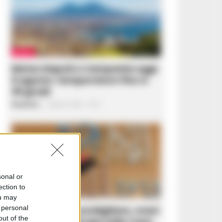
METEO
Meteo Napoli e Campania oggi
9 agosto: temperature fino a
39 gradi
Redazione
-
9 Agosto 2026 - 10:27
sonal or
ection to
CRONACA NAPOLI
ou may
 personal
Scampia e Secondigliano, maxi
out of the
sequestro di droga nelle Case