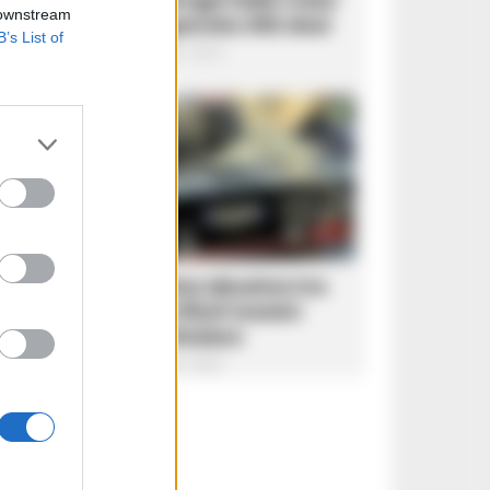
 downstream
dei Puffi: recuperate 252 dosi
B’s List of
Redazione
-
9 Agosto 2026 - 09:18
CASERTA E PROVINCIA
Caserta, officina abusiva tra
pezzi rubati e rifiuti tossici:
denunciato il titolare
Redazione
-
9 Agosto 2026 - 08:35