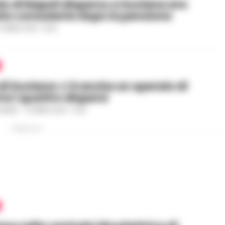
io di Napoli disperso a Suviana era
to consulente dopo la pensione
0 APRILE 2024 - 15:32
di Suviana: c’è anche un operaio di
tra i quattro dispersi
GAUDIO
-
10 APRILE 2024 - 12:32
PUBBLICITA