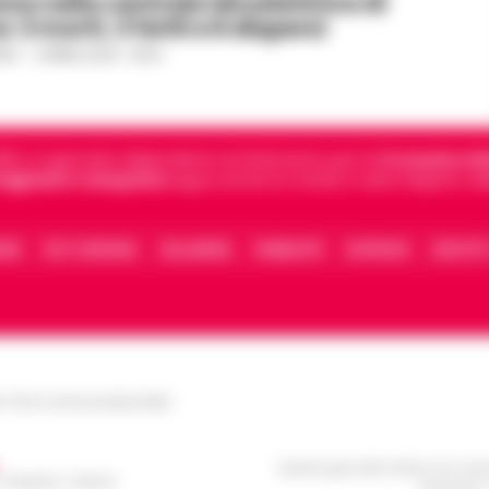
one nella centrale idroelettrica di
 3 morti, 3 feriti e 6 dispersi
ILE
-
9 APRILE 2024 - 18:04
5, è il giornale indipendente di riferimento per le
Cronache di 
 digitali in Campania
segue anche le notizie il calcio Napoli e 
IONE
FACT CHECKING
COLLABORA
PUBBLICITÀ
NOTIFICHE
CONTATT
le Torre Annunziata (NA)
Questo giornale inoltre non rice
/ Caserta / Sarno
da privati 