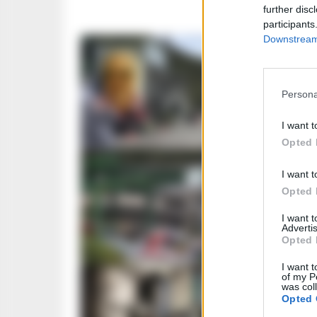
further disc
participants
Downstream 
CRONACA N
Strage 
Persona
napolet
I want t
GIUSEPPE DEL 
Opted 
I want t
ATTUALITÀ
Opted 
Strage 
I want 
dispers
Advertis
Opted 
ROSARIA FEDE
I want t
of my P
was col
ATTUALITÀ
Opted 