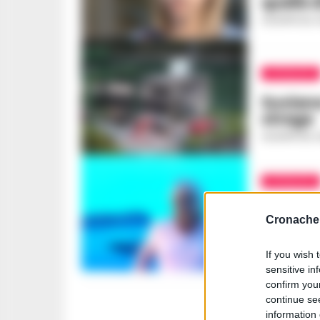
quelle d
GIUSEPPE DEL 
ATTUALITÀ
Suviana
strage
GIUSEPPE DEL 
ATTUALITÀ
Strage 
Cronache 
Vincenz
Pianur
If you wish 
GIUSEPPE DEL 
sensitive in
confirm you
continue se
information 