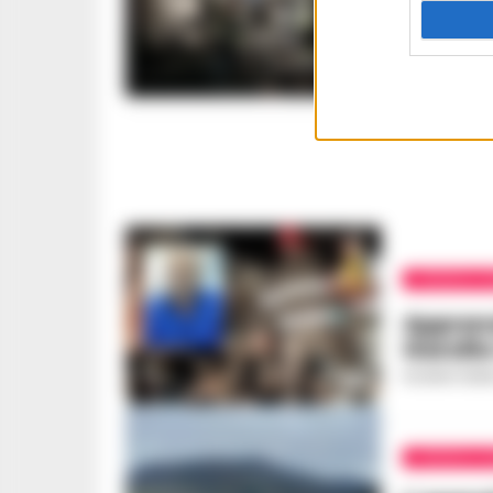
Traged
Finanza
raggiun
ROSARIA FEDE
CRONACA N
Apprens
Garzill
ROSARIA FEDE
CRONACA N