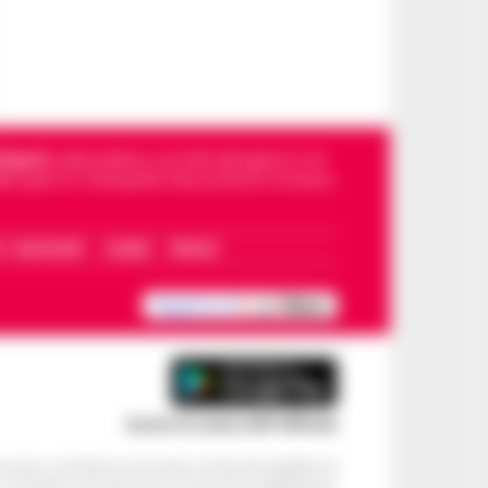
Napoli
, sulla politica, sui fatti del giorno e le
dello sport in Campania. Racconta la Cronaca
I – WHATSAPP
COOKIE
PRIVACY
Scarica la nostra APP Ufficiale
ve alcun contributo economico né da enti pubblici né
. Si sostiene solo attraverso le inserzioni pubblicitarie.