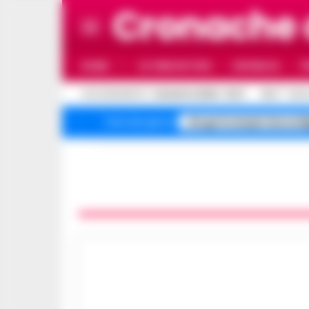
Cronache 
HOME
ULTIME NOTIZIE
CRONACA
P
C
AGGIORNAMENTO :
9 AGOSTO 2026 - 10:27
30.6
NAPO
droga Scampia Secondi
Temi del giorno