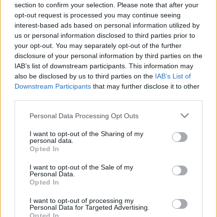
section to confirm your selection. Please note that after your
preghiera per Massimo Ingenito e per la sua famiglia,
opt-out request is processed you may continue seeing
invitando tutti a vivere ogni giorno come un dono,
interest-based ads based on personal information utilized by
us or personal information disclosed to third parties prior to
senza rimandare il bene e senza dare mai per
your opt-out. You may separately opt-out of the further
scontato l’affetto delle persone care.
disclosure of your personal information by third parties on the
IAB’s list of downstream participants. This information may
also be disclosed by us to third parties on the
IAB’s List of
RIPRODUZIONE RISERVATA
Downstream Participants
that may further disclose it to other
third parties.
TAGS
Albergatore
Amalfi
Imprenditore
Incidente mortale
Personal Data Processing Opt Outs
I want to opt-out of the Sharing of my
personal data.
Apri commenti (1)
Opted In
I want to opt-out of the Sale of my
Personal Data.
Commenti
(1)
Opted In
I want to opt-out of processing my
Personal Data for Targeted Advertising.
Opted In