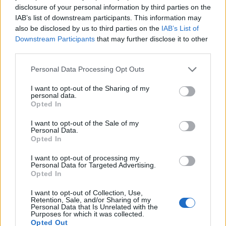
futuro.
disclosure of your personal information by third parties on the
IAB’s list of downstream participants. This information may
also be disclosed by us to third parties on the
IAB’s List of
«Ancora una volta si formerà una collettività che
Downstream Participants
that may further disclose it to other
ascolta, cambia idea, immagina e insieme costruisce
third parties.
futuro. Sotto le ali di un Icaro altro, dal destino
Personal Data Processing Opt Outs
possibile, il programma che presentiamo tiene
I want to opt-out of the Sharing of my
personal data.
insieme il buio della sala e la luce della festa, il film e
Opted In
la parola, l’ascolto e l’incontro».
I want to opt-out of the Sale of my
Personal Data.
Opted In
Il Giffoni Film Festival si prepara così a tornare
protagonista dell’estate culturale campana. Dal 17 al
I want to opt-out of processing my
Personal Data for Targeted Advertising.
25 luglio migliaia di ragazzi saranno chiamati a
Opted In
confrontarsi con «Le cose impossibili», per scoprire
I want to opt-out of Collection, Use,
Retention, Sale, and/or Sharing of my
quanto di possibile possa nascondersi proprio dietro
Personal Data that Is Unrelated with the
Purposes for which it was collected.
ciò che oggi sembra fuori portata.
Opted Out