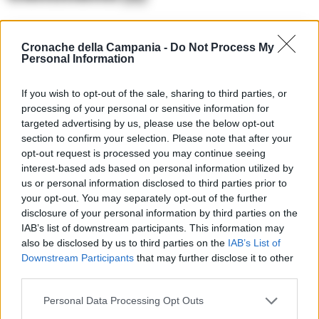
Cronache della Campania -
Do Not Process My
Teseo07
ha detto:
Personal Information
31 Marzo 2025 - 16:52 alle 16:52
If you wish to opt-out of the sale, sharing to third parties, or
E’ un’operazione molto importante che
processing of your personal or sensitive information for
mostra come le forze dell’ordine sono
targeted advertising by us, please use the below opt-out
section to confirm your selection. Please note that after your
attive nel combattere la criminalita.
opt-out request is processed you may continue seeing
Tuttavia, ci sono domande su come
interest-based ads based on personal information utilized by
queste bande riescano a operare per
us or personal information disclosed to third parties prior to
your opt-out. You may separately opt-out of the further
tanto tempo senza essere fermati
disclosure of your personal information by third parties on the
prima. La situazione è complicata.
IAB’s list of downstream participants. This information may
also be disclosed by us to third parties on the
IAB’s List of
Downstream Participants
that may further disclose it to other
third parties.
Personal Data Processing Opt Outs
Michele60
ha detto: