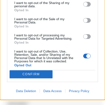
I want to opt-out of the Sharing of my
31 Marzo 2025 - 16:52 alle 16:52
personal data.
Opted In
La notizia di questa operazione è molto
I want to opt-out of the Sale of my
Personal Data.
importate, pero mi chiedo se davvero
Opted In
questa banda sarà fermata
I want to opt-out of processing my
definitivamente. I furti in appartamento
Personal Data for Targeted Advertising.
sono un problema serio in tante regioni
Opted In
e serve più sicurezza per i cittadini.
I want to opt-out of Collection, Use,
Retention, Sale, and/or Sharing of my
Personal Data that Is Unrelated with the
Purposes for which it was collected.
Opted Out
CONFIRM
Lascia un commento
Il tuo indirizzo email non sarà pubblicato.
I campi
Data Deletion
Data Access
Privacy Policy
obbligatori sono contrassegnati
*
Commento
*