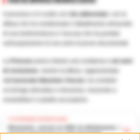
Il processo si è svolto con
rito abbreviato
, con la
difesa che ha condizionato il dibattimento all’ascolto
di una testimonianza e l’accusa che ha puntato
sull’acquisizione di una serie di prove documentali.
La
Procura
aveva chiesto una condanna a
sei anni
di reclusione
, mentre la difesa, rappresentata
dall’
avvocato Massimo Viscusi
, ha condotto
un’arringa articolata e minuziosa, riuscendo a
smantellare il castello accusatorio.
TI POTREBBE INTERESSARE
Benevento, carcere al 140% di affollamento: i
garanti ispezionano le celle devastate