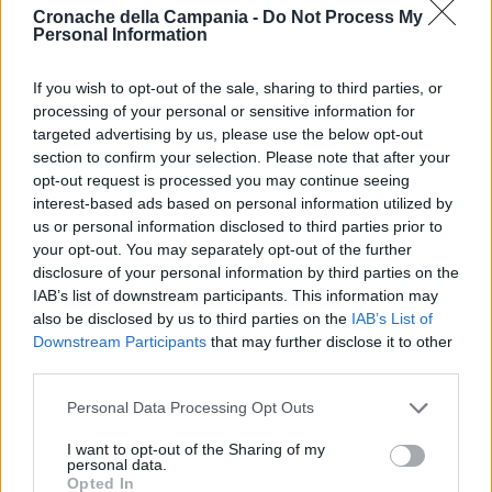
Cronache della Campania -
Do Not Process My
Personal Information
Secondo l’accusa, l’imprenditore operava in settori
leciti e illeciti
, reclutando personale per
intestazioni
If you wish to opt-out of the sale, sharing to third parties, or
processing of your personal or sensitive information for
fittizie
in cambio di denaro e riciclando ingenti
targeted advertising by us, please use the below opt-out
somme di denaro di presunta provenienza illecita,
section to confirm your selection. Please note that after your
opt-out request is processed you may continue seeing
con il fine di favorire il
clan Mazzarella
. Tuttavia, le
interest-based ads based on personal information utilized by
argomentazioni della difesa hanno evidenziato
us or personal information disclosed to third parties prior to
your opt-out. You may separately opt-out of the further
l’infondatezza delle accuse, portando il giudice
disclosure of your personal information by third parties on the
all’assoluzione definitiva.
IAB’s list of downstream participants. This information may
also be disclosed by us to third parties on the
IAB’s List of
Downstream Participants
that may further disclose it to other
third parties.
Lascia un commento
Personal Data Processing Opt Outs
I want to opt-out of the Sharing of my
personal data.
Opted In
🔥 Più letti della settimana