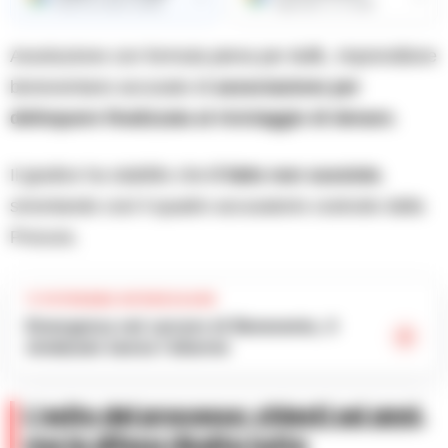
Ricevi le nostre notizie
Aggiungici su Google
Assoluzione con formula piena per
A.R.
, imprenditore
beneventano accusato di
associazione per
delinquere finalizzata al riciclaggio di denaro
.
Il giudice ha stabilito che
il fatto non sussiste
,
smontando così il quadro accusatorio costruito dalla
Procura.
TI POTREBBE INTERESSARE
Emergenza nel carcere di Benevento, il
sindacato lancia l’allarme
L’esito del processo: chiesti sei anni,
ma la difesa ribalta tutto