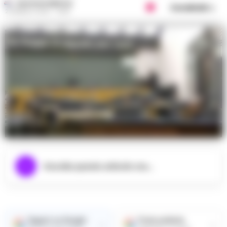
GUSTAVO GENTILE
Condividi
24 MARZO 2025 - 19:58
Rotondi: assolta Concetta Esposito,
Ascolta questo articolo ora...
Seguici su Google
Fonte preferita
→
→