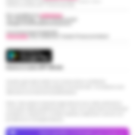
Redazioni : Scafati / Castellammare di Stabia / Caserta / Sarno
Indirizzo Via Sardoncelli 115 Boscoreale (NA)
Per contattare la
redazione
:
Tel / Whatsapp : 334.12.78.004 email:
web@cronachedellacampania.it
Concessionaria Pubblicità
Vivimedia
| Sky | Addendo | Teads | Presscommtech
Scarica la nostra APP Ufficiale
Questo giornale inoltre non riceve alcun contributo
economico né da enti pubblici né da privati . Si sostiene solo
attraverso le inserzioni pubblicitarie.
Nota: I link esterni indicati negli articoli sono stati verificati al
momento della pubblicazione. Il sito non risponde di eventuali
problemi o disservizi: si invita l’utente a utilizzare i servizi con
prudenza e consapevolezza.
Dove specifico, le immagini sono fornite da