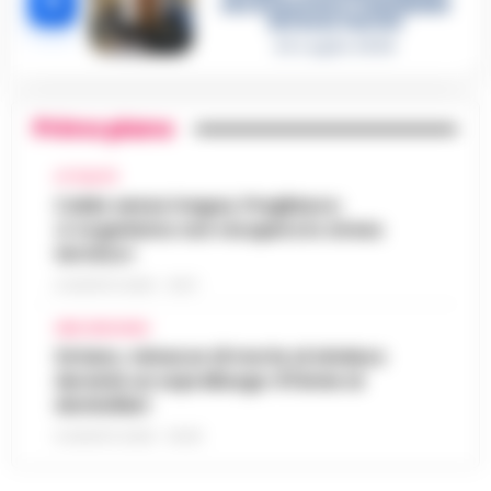
5
che incastrano i fedelissimi
del boss Carolei
24 Luglio 2026
Primo piano
ATTUALITÀ
Caldo senza tregua, Pregliasco:
«L’organismo non recupera lo stress
termico»
6 AGOSTO 2026 - 10:57
AREA VESUVIANA
Striano, minacce di morte al sindaco
durante un sopralluogo: 67enne ai
domiciliari
6 AGOSTO 2026 - 09:43