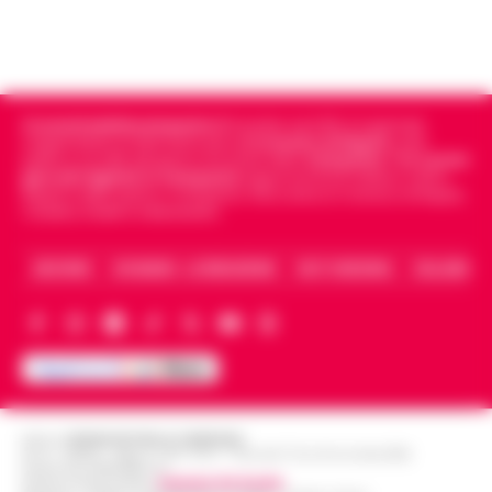
Cronachedellacampania.it
fondato nel 2015, è il giornale
indipendente di riferimento per le
Cronache di Napoli
, sulla
politica, sui fatti del giorno e le storie della
Campania
.
Tra i primi
giornali digitali in Campania
segue anche le notizie il calcio
Napoli e dello sport in Campania. Racconta la Cronaca di Napoli,
Caserta, Avellino e Benevento.
ARCHIVIO
CHI SIAMO – LA REDAZIONE
FACT CHECKING
COLLABORA
Editore
CRONACHE DELLA CAMPANIA
R.O.C.: 030531 - Reg. N. 1301/ 2016 - Tribunale Torre Annunziata (NA)
Partita IVA IT08642881216
Direttore Responsabile:
Giuseppe Del Gaudio