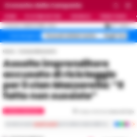
Cronache della Campania
HOME
ULTIME NOTIZIE
CRONACA
PRIMO PIANO
C
29
NAPOLI
6 AGOSTO 2026 - 21:44
AGGIORNAMENTO :
Pozzuoli sfollati rischio
Roghi Terra de
Temi del giorno
Home
Cronaca Benevento
Assolto imprenditore
accusato di riciclaggio
per il clan Mazzarella: “Il
fatto non sussiste”
CRONACA BENEVENTO
Tempo di lettura
meno di 1
min
Iscriviti ai nostri
canali social
per le ultime notizie dalla Campania con notizi