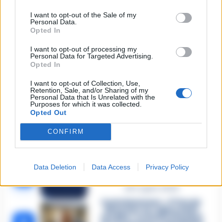
I want to opt-out of the Sale of my
Carabiniere casertano suicida
Personal Data.
in Liguria: anche la Procura
Opted In
1
militare indaga per
istigazione
I want to opt-out of processing my
27 Luglio 2026
Personal Data for Targeted Advertising.
Opted In
Omicidio Luca Esposito, la
confessione dell’assassino:
2
I want to opt-out of Collection, Use,
«L’ho ucciso per punizione»
Retention, Sale, and/or Sharing of my
26 Luglio 2026
Personal Data that Is Unrelated with the
Purposes for which it was collected.
Castellammare, omicidio
Opted Out
Tommasino, il pentito accusa:
3
«Fu eliminato per proteggere
CONFIRM
un intoccabile»
24 Luglio 2026
Castellammare, il registro
Data Deletion
Data Access
Privacy Policy
segreto delle determine che
4
«nutriva» i clan
28 Luglio 2026
Castellammare, «Ti faccio
diventare la regina delle
vendite»: le intercettazioni