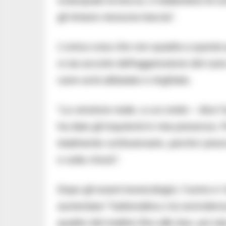
sciacquato la bocca, e trattandosi di 
gli rimane nessuna traccia”.
L’unica cosa che non quadra a questo p
si sia accorto dell’aggressione del can
cane avrà abbaiato e ringhiato.
“La versione reale, a cui credo – dice l
ha dato gli inquirenti in mia presenza. 
totalmente confusionario, perche’ preo
e sotto chock”.
Dopo gli esami tossicologici, l’uomo e’ 
aumentare “l’adrenalina o la sonnolenza
quattro del mattino fino alle due, poi 