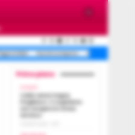
O
egrei sfollati
Guccini scomparso
mistero morte Costan
Primo piano
ATTUALITÀ
Caldo senza tregua,
Pregliasco: «L’organismo
non recupera lo stress
termico»
6 AGOSTO 2026 - 10:57