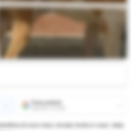
Fonte preferita
→
→
Aggiungici su Google
 bambina di nove mesi, trovata morta in casa stata