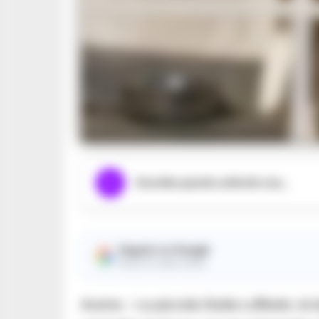
Ascolta questo articolo ora...
Seguici su Google
Ricevi le nostre notizie
Acerra – La piccola Giulia Loffredo, la