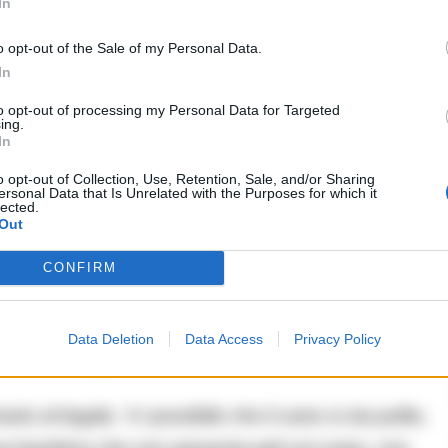
In
 espletate dai servizi veterinari dell’Asl mentre gli
i video ottenuti dalle telecamere della zona.
o opt-out of the Sale of my Personal Data.
In
 figlioletta sarebbe stata aggredita dal suo cane era
to opt-out of processing my Personal Data for Targeted
ing.
o, stando almeno al racconto fornito dallo stesso
In
di Acerra. Agenti che nell’immediatezza del fatto
o opt-out of Collection, Use, Retention, Sale, and/or Sharing
ersonal Data that Is Unrelated with the Purposes for which it
sangue di Loffredo, risultato positivo all’uso di
lected.
Out
CONFIRM
ue cani che vivevano con la famiglia, uno di piccola
ematiche nella bocca degli animali e in particolare
Data Deletion
Data Access
Privacy Policy
i piccola taglia.
o al legale, “e’ possibile che il cane si sia pulito,