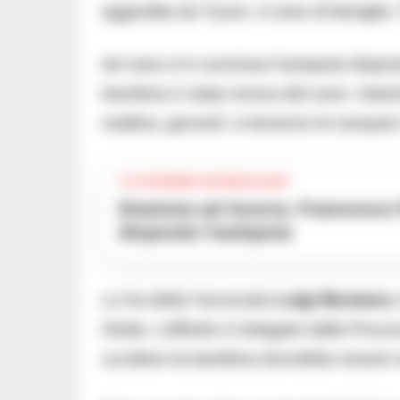
aggredita da Tyson, il cane di famiglia:
Ieri sera si è conclusa l’autopsia dispo
bambina è stata morsa dal cane. Intanto
mattina, giovedì, si terranno le esequi
TI POTREBBE INTERESSARE
Dramma ad Acerra, Francesco Pio muore a 19 anni in ospedale:
disposta l’autopsia
Lo ha detto l’avvocato
Luigi Montano
,
Giulia. Loffredo è indagato dalla Procu
uccidere la bambina dovrebbe essere sta