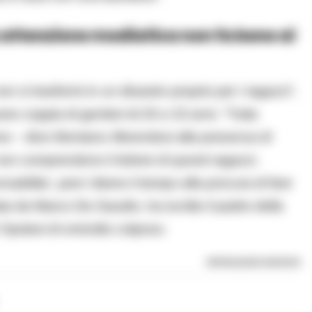
attenzione mediatica non fa bene ai
n si trasformi in un disastro proprio per i ragazzi”,
vane coppia di genitori di 25 e 23 anni. “Tutta
e – dice Montano riferendosi alla presenza di
 non comprendono il dolore di questi ragazzi.
abilita’, pero’ diamo il tempo alla procura di fare
ata da Marco De Gaudio, ha iscritto il padre della
l’ipotesi di omicidio colposo.
RIPRODUZIONE RISERVATA