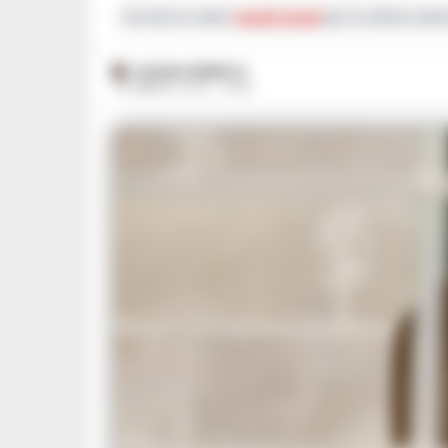
Iscriviti ai nostri
canali social
per le ultime notiz
ROSARIA FEDERICO
19 FEBBRAIO 2025 - 08:35