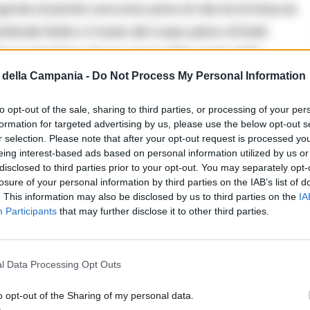
unta al pronto soccorso priva di vita tra le braccia
rofonde ferite e il resto del corpo pieno di lividi.
izia è trapelato che la causa della morte della
della Campania -
Do Not Process My Personal Information
to opt-out of the sale, sharing to third parties, or processing of your per
formation for targeted advertising by us, please use the below opt-out s
r selection. Please note that after your opt-out request is processed y
eing interest-based ads based on personal information utilized by us or
disclosed to third parties prior to your opt-out. You may separately opt-
losure of your personal information by third parties on the IAB’s list of
. This information may also be disclosed by us to third parties on the
IA
e stata la rottura del collo
Participants
that may further disclose it to other third parties.
peggiate ipotesi circa la mancanza di tracce di Dna
l Data Processing Opt Outs
ltre al pitbull anche un meticcio di piccola taglia
siasi coinvolgimento nella vicenda). Ulteriori
o opt-out of the Sharing of my personal data.