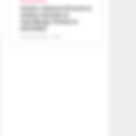
AREA VESUVIANA
Striano, minacce di morte al
sindaco durante un
sopralluogo: 67enne ai
domiciliari
6 AGOSTO 2026 - 09:43