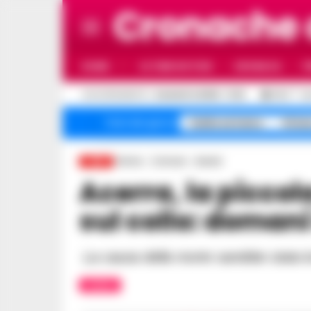
Cronache
HOME
ULTIME NOTIZIE
CRONACA
P
C
AGGIORNAMENTO :
6 AGOSTO 2026 - 11:23
30.3
NA
Caldo estremo
Stria
Temi del giorno
Home
Comuni
Acerra
LIVE
Acerra, la piccola Giulia aveva morsi
sul collo: domani 
La causa della morte sarebbe stata la 
ACERRA