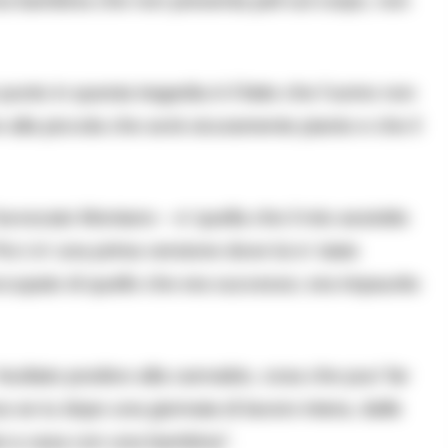
una bambina che non presenta peli sul corpo, non
unto in questa tragedia è il fatto che l’uomo non
e alla piccola che avrà sicuramente pianto e che il
’avvocato Montano – e’ quella che il mio assistito
Poi c’e’ una prima versione dove lui e’ stato
ccupato di quello che era successo; era impaurito
risultato positivo alla cannabis, cosa che puo’ far
 se tu dopo una giornata di lavoro intera, dalle
stai a casa con una bambina”.