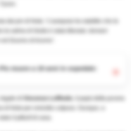
 Tyson.
sta dai pm di Nola:
“L’autopsia ha stabilito che la
 la salma di Giulia è stata liberata: domani
e nel Duomo di Acerra”
.
 legale di
Vincenzo Loffredo
, il papà della povera
ra di Nola per omicidio colposo. Dunque, a
to il pitbull di casa.