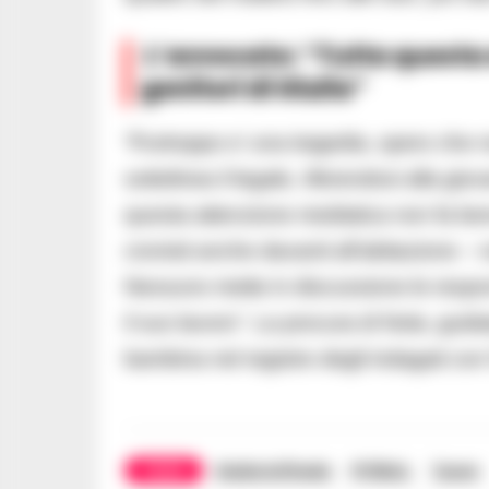
L’avvocato: “Tutta questa 
genitori di Giulia”
“Purtroppo e’ una tragedia, spero che no
sottolinea il legale, riferendosi alla gio
questa attenzione mediatica non fa ben
cronisti anche davanti all’abitazione –
Nessuno mette in discussione le respons
il suo lavoro”. La procura di Nola, guid
bambina nel registro degli indagati con 
TAGS
Giulia loffredo
PITBULL
Tyson