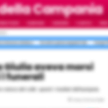
 della Campania
RIMO PIANO
CAMPANIA
CAMORRA
IL NAPOLI
VIDE
POLI
no minacce sindaco
Sorrento pizze sequestrate
Campi Fl
i funerali
rottura del collo: questi i risultati dell'autopsia
Tempo di lettura
3
min