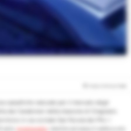
 di Torre Annunziata per una serie di furti e rapine
Tempo di lettura
1
min
a cassaforte naturale per il mercato degli
tta dai Carabinieri della stazione di Gragnano
ritorio in via vicinale San Nicola dei Miri. I
4 anni,
incensurato
, mentre arrivava in sella a uno