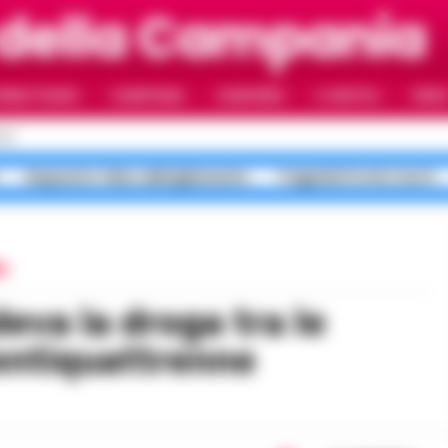
 della Campania
RIMO PIANO
CAMPANIA
CAMORRA
IL NAPOLI
VIDE
OLI
Sequestro falso abbigliamento
Tragedia Portici morti
I
entiquattrenne