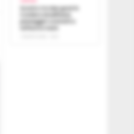
CAMPANIA
Scontro tra due gozzi in
Costiera Amalfitana,
passeggeri costretti a
tuffarsi in mare
7 AGOSTO 2026 - 19:24