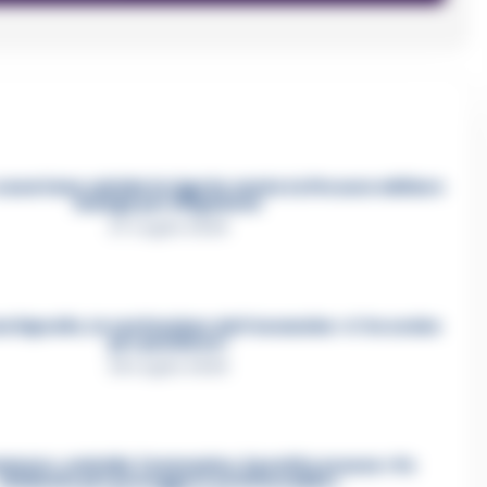
asertano suicida in Liguria: anche la Procura militare
indaga per istigazione
27 Luglio 2026
a Esposito, la confessione dell’assassino: «L’ho ucciso
per punizione»
26 Luglio 2026
mmare, omicidio Tommasino, il pentito accusa: «Fu
eliminato per proteggere un intoccabile»