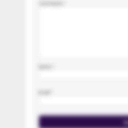
Commento
*
Nome
*
Email
*