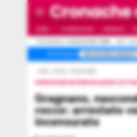
Cronache
HOME
ULTIME NOTIZIE
CRONACA
P
C
AGGIORNAMENTO :
8 AGOSTO 2026 - 05:55
25.4
NAP
falso business sequestri
Temi del giorno
Home
Cronaca
Cronaca Napoli
OPERAZIONE ANTIDROGA MONTI LATTAR
Gragnano, nascondeva la droga tra le
rocce: arrestato v
incensurato