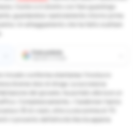
ezzo, l’uomo si è diretto con fare guardingo
ante, guardandosi ripetutamente intorno prima
la pietra. Un atteggiamento che ha fatto scattare
.
Fonte preferita
→
→
Aggiungici su Google
no trovato conferma istantanea: l’involucro
eva diverse dosi di droga. La successiva
abitazione del giovane, ha portato alla luce un
affico. Complessivamente, i Carabinieri hanno
caina e 35 di crack, oltre a una somma di 70
nti il provento dell’attività illecita appena