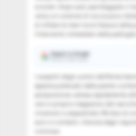
scooter. Dopo aver parcheggiato il m
verso un costone di roccia poco dist
di infilare le mani tra le fessure del
l’intervento immediato della pattuglia
Seguici su Google
Ricevi le nostre notizie
I sospetti degli uomini dell’Arma han
appena prelevato dalla parete conten
perquisizione, estesa rapidamente all’
vero e proprio magazzino del narcotr
rinvenuto e sequestrato 58 dosi di co
euro in contanti, ritenuta dagli inquire
conclusa.