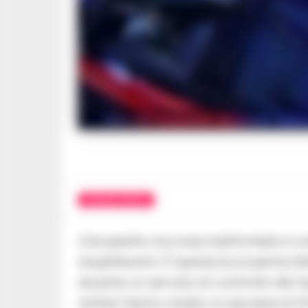
Blitz dei Carabinieri: Arrestato 43enne
CRONACA NAPOLI
Una parete rocciosa trasformata in un
stupefacenti. È questa la scoperta fa
durante un servizio di controllo del ter
militari hanno notato un giovane di 2