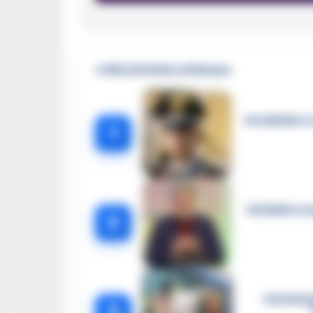
🔥 Più letti della settimana
Carabiniere c
1
Omicidio Luc
2
Castella
3