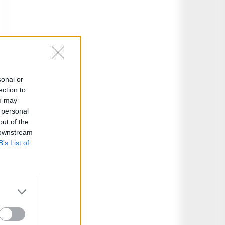
sonal or
ection to
ou may
 personal
out of the
 downstream
B’s List of