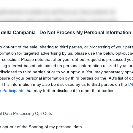
attrenne è stata la verifica sui documenti di
ti sorpreso alla guida dello scooter senza aver
 pesanti accuse legate alla detenzione di
della Campania -
Do Not Process My Personal Information
scattate le sanzioni per la violazione del codice
del ciclomotore. L’arrestato è stato trasferito in
to opt-out of the sale, sharing to third parties, or processing of your per
formation for targeted advertising by us, please use the below opt-out s
izio a disposizione dell’Autorità Giudiziaria.
r selection. Please note that after your opt-out request is processed y
eing interest-based ads based on personal information utilized by us or
RIPRODUZIONE RISERVATA
disclosed to third parties prior to your opt-out. You may separately opt-
losure of your personal information by third parties on the IAB’s list of
. This information may also be disclosed by us to third parties on the
IA
droga
Participants
that may further disclose it to other third parties.
i commenti (1)
l Data Processing Opt Outs
o opt-out of the Sharing of my personal data.