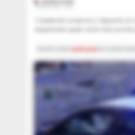
VINCENZO SCARPA
7 MAGGIO 2026 - 18:42
I Carabinieri scoprono il deposito di cocaina e crack in via San Nicola dei Miri e
sequestrano quasi cento dosi pronte 
Iscriviti ai nostri
canali social
per le ultime notiz