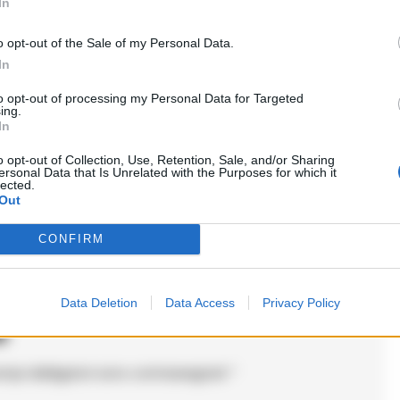
In
o opt-out of the Sale of my Personal Data.
In
to opt-out of processing my Personal Data for Targeted
ing.
In
e interessante al stessotempo. I carabiniar
o opt-out of Collection, Use, Retention, Sale, and/or Sharing
a cose dalla parete, ma come la societa
ersonal Data that Is Unrelated with the Purposes for which it
lected.
tto senza patenta è stà portato via, però
Out
er piu approfondite e chiarir tuttosì.
CONFIRM
Data Deletion
Data Access
Privacy Policy
o
ampi obbligatori sono contrassegnati
*