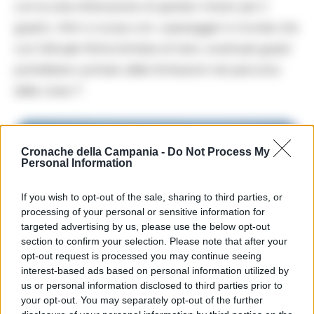
con la sola interruzione di quindici minuti per il
guasto. Anm si scusa con i passeggeri e ricorda che
con l’attuale flotta limitata di treni, eventuali guasti
potrebbero portare delle limitazioni nel percorso
della Linea 1”.
Cronache della Campania -
Do Not Process My
Personal Information
If you wish to opt-out of the sale, sharing to third parties, or
processing of your personal or sensitive information for
targeted advertising by us, please use the below opt-out
section to confirm your selection. Please note that after your
opt-out request is processed you may continue seeing
interest-based ads based on personal information utilized by
us or personal information disclosed to third parties prior to
your opt-out. You may separately opt-out of the further
LEGGI ANCHE