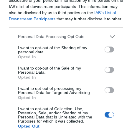
disclosure of your personal information by third parties on the
CRONACA NAPOLI
IAB’s list of downstream participants. This information may
Napoli, traghetto per Palermo fermo
also be disclosed by us to third parties on the
IAB’s List of
per guasto all’aria condizionata:
Downstream Participants
that may further disclose it to other
passeggeri bloccati per ore,
third parties.
interviene la polizia
Personal Data Processing Opt Outs
04/08/2026 06:58
I want to opt-out of the Sharing of my
personal data.
Opted In
I want to opt-out of the Sale of my
TAGS
Guasto
Linea 1
Metro
Napoli
Personal Data.
Opted In
Lascia un commento
I want to opt-out of processing my
Personal Data for Targeted Advertising.
Opted In
I want to opt-out of Collection, Use,
Retention, Sale, and/or Sharing of my
🔥 Più letti della settimana
Personal Data that Is Unrelated with the
Purposes for which it was collected.
Dramma ad Acerra,
Opted Out
Francesco Pio muore a 19