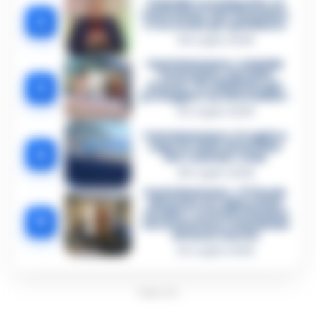
Omicidio Luca Esposito, la
confessione dell’assassino:
2
«L’ho ucciso per punizione»
26 Luglio 2026
Castellammare, omicidio
Tommasino, il pentito
3
accusa: «Fu eliminato per
proteggere un intoccabile»
24 Luglio 2026
Castellammare, il registro
segreto delle determine
4
che «nutriva» i clan
28 Luglio 2026
Castellammare, «Ti faccio
diventare la regina delle
vendite»: le intercettazioni
5
che incastrano i fedelissimi
del boss Carolei
24 Luglio 2026
PUBBLICITA