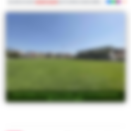
Iscriviti ai nostri
canali social
per le ultime notizie dalla Campania con noti
Juve Stabia si prepara a Polla: ritiro precampionato
dal 15 al 31 luglio