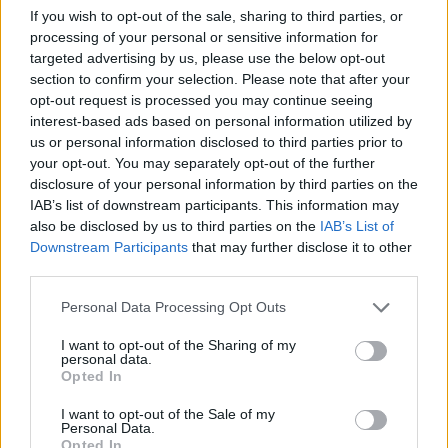
Apri commenti (1)
If you wish to opt-out of the sale, sharing to third parties, or
processing of your personal or sensitive information for
targeted advertising by us, please use the below opt-out
Commenti
section to confirm your selection. Please note that after your
(1)
opt-out request is processed you may continue seeing
interest-based ads based on personal information utilized by
us or personal information disclosed to third parties prior to
your opt-out. You may separately opt-out of the further
Demi Grasso
ha detto:
disclosure of your personal information by third parties on the
8 Luglio 2026 - 13:51 alle 13:51
IAB’s list of downstream participants. This information may
also be disclosed by us to third parties on the
IAB’s List of
Mi pare una notizia interessante,
Downstream Participants
that may further disclose it to other
third parties.
laSqudra arrive a Polla, ma non si sa
bene come son preparati i ragaz zi, il
Personal Data Processing Opt Outs
ritiro saria bene per la condizion e ma
I want to opt-out of the Sharing of my
ii test atletici sembrano afrettati,
personal data.
Opted In
l’amministrazion e il sindaco han
detto cose buone vedremo spero
I want to opt-out of the Sale of my
Personal Data.
chel ambiente sia tranquillo.
Opted In