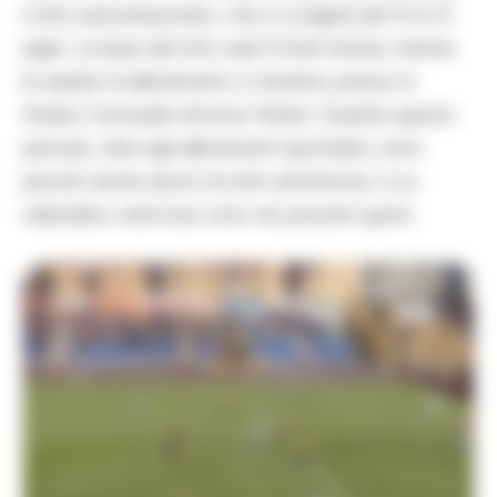
il ritiro precampionato, che si svolgerà dal 15 al 31
luglio. La base del ritiro sarà l’Hotel Insteia, mentre
le sedute di allenamento si terranno presso lo
Stadio Comunale Antonio Medici. Durante questo
periodo, oltre agli allenamenti quotidiani, sono
previsti anche alcuni incontri amichevoli, il cui
calendario verrà reso noto nei prossimi giorni.