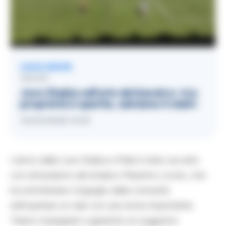
LEGGI ANCHE
CALCIO
Juve Stabia sull’orlo del baratro: «La
proprietà è sparita, salviamo il club»
14/04/2026 14:50
L’arrivo della Juve Stabia a Polla è stato accolto
con entusiasmo dal sindaco Massimo Loviso, che
ha sottolineato l’orgoglio della comunità
nell’ospitare un club con una storia importante.
“Siamo impegnati a garantire un soggiorno