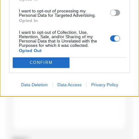
I want to opt-out of processing my
Personal Data for Targeted Advertising.
Opted In
I want to opt-out of Collection, Use,
Lascia un commento
Retention, Sale, and/or Sharing of my
Personal Data that Is Unrelated with the
Purposes for which it was collected.
Il tuo indirizzo email non sarà pubblicato.
I campi
Opted Out
obbligatori sono contrassegnati
*
CONFIRM
Commento
*
Data Deletion
Data Access
Privacy Policy