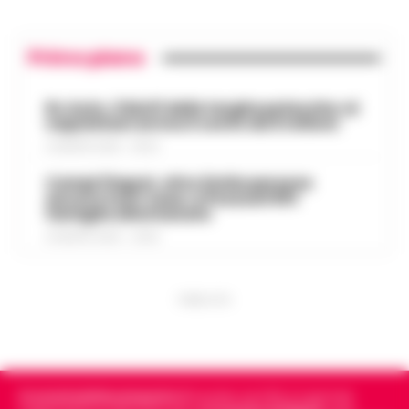
Primo piano
Rc Auto, il bluff delle targhe polacche: ai
napoletani arriva il conto da 5 milioni
9 AGOSTO 2026 - 06:20
Campi Flegrei, oltre 2mila persone
ancora fuori casa: a Pozzuoli 813
famiglie allontanate
8 AGOSTO 2026 - 22:56
PUBBLICITA
Cronachedellacampania.it
fondato nel 2015, è il giornale