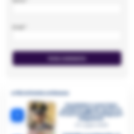
Nome
*
Email
*
🔥 Più letti della settimana
Carabiniere casertano
suicida in Liguria: anche la
1
Procura militare indaga per
istigazione
27 Luglio 2026