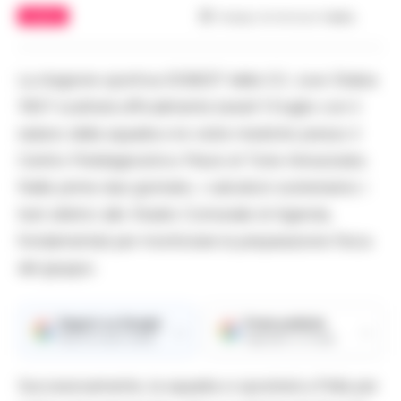
CALCIO
Tempo di lettura
1
min.
La stagione sportiva 2026/27 della S.S. Juve Stabia
1907 scatterà ufficialmente lunedì 13 luglio con il
raduno della squadra e le visite mediche presso il
Centro Polidiagnostico Mavis di Torre Annunziata.
Nelle prime due giornate, i calciatori sosterranno i
test atletici allo Stadio Comunale di Agerola,
fondamentali per monitorare la preparazione fisica
del gruppo.
Seguici su Google
Fonte preferita
→
→
Ricevi le nostre notizie
Aggiungici su Google
Successivamente, la squadra si sposterà a Polla per