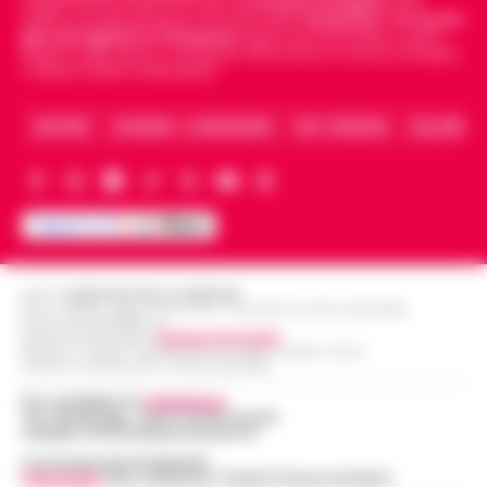
indipendente di riferimento per le
Cronache di Napoli
, sulla
politica, sui fatti del giorno e le storie della
Campania
.
Tra i primi
giornali digitali in Campania
segue anche le notizie il calcio
Napoli e dello sport in Campania. Racconta la Cronaca di Napoli,
Caserta, Avellino e Benevento.
ARCHIVIO
CHI SIAMO – LA REDAZIONE
FACT CHECKING
COLLABORA
Editore
CRONACHE DELLA CAMPANIA
R.O.C.: 030531 - Reg. N. 1301/ 2016 - Tribunale Torre Annunziata (NA)
Partita IVA IT08642881216
Direttore Responsabile:
Giuseppe Del Gaudio
Redazioni : Scafati / Castellammare di Stabia / Caserta / Sarno
Indirizzo Via Sardoncelli 115 Boscoreale (NA)
Per contattare la
redazione
:
Tel / Whatsapp : 334.12.78.004 email:
web@cronachedellacampania.it
Concessionaria Pubblicità
Vivimedia
| Sky | Addendo | Teads | Presscommtech