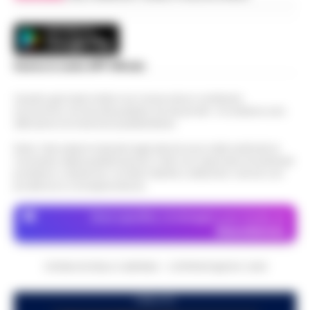
Scarica la nostra APP Ufficiale
Questo giornale inoltre non riceve alcun contributo
economico né da enti pubblici né da privati . Si sostiene solo
attraverso le inserzioni pubblicitarie.
Nota: I link esterni indicati negli articoli sono stati verificati al
momento della pubblicazione. Il sito non risponde di eventuali
problemi o disservizi: si invita l’utente a utilizzare i servizi con
prudenza e consapevolezza.
Dove specifico, le immagini sono fornite da
Depositphotos
CRONACHE DELLA CAMPANIA - COPYRIGHT@2014-2026
PUBBLICITA