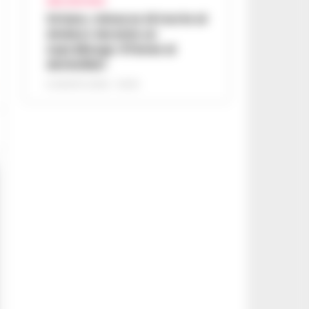
AREA VESUVIANA
Striano, minacce di morte al
sindaco durante un
sopralluogo: 67enne ai
domiciliari
6 AGOSTO 2026 - 09:43