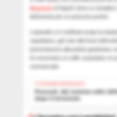
Mugnano
di Napoli, dove un semplice c
dell’arresto per un presunto pusher.
L’episodio si è verificato lungo la str
napoletano, già noto alle forze dell’ordi
presentazione alla polizia giudiziaria, 
di consumare un caffè, acquistare un pa
commerciale.
TI POTREBBE INTERESSARE
Pozzuoli, dal sistema edile 263mila euro per scuole e rete idrica
dopo il terremoto