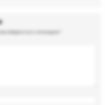
o
ampi obbligatori sono contrassegnati
*