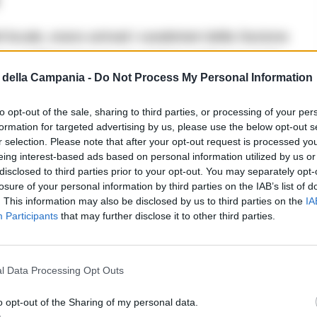
 locale, erano arrivati i carabinieri della Sezione
 I militari stavano per entrare nel bar quando
della Campania -
Do Not Process My Personal Information
to opt-out of the sale, sharing to third parties, or processing of your per
nti ha spinto i carabinieri ad approfondire il
formation for targeted advertising by us, please use the below opt-out s
r selection. Please note that after your opt-out request is processed y
so di fermare il 41enne e procedere con una
eing interest-based ads based on personal information utilized by us or
disclosed to third parties prior to your opt-out. You may separately opt-
losure of your personal information by third parties on the IAB’s list of
. This information may also be disclosed by us to third parties on the
IA
Participants
that may further disclose it to other third parties.
l Data Processing Opt Outs
o opt-out of the Sharing of my personal data.
a