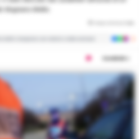
ale Mugnano-Melito.
Tempo di lettura
1
min
ie dalla Campania con notizie e video esclusivi
Condividi