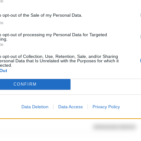
In
 tasche dell’uomo sono stati rinvenuti circa 20
o opt-out of the Sale of my Personal Data.
ina e crack, già suddivisi in dosi e ritenuti pronti
In
spaccio.
to opt-out of processing my Personal Data for Targeted
ing.
In
nno sequestrato 120 euro in contanti, suddivisi in
o opt-out of Collection, Use, Retention, Sale, and/or Sharing
ersonal Data that Is Unrelated with the Purposes for which it
rtphone che, secondo gli investigatori, conterrebbe
lected.
Out
i spaccio.
CONFIRM
nne è stato arrestato e resta ora in attesa di giudizio.
are sono stati posti sotto sequestro e saranno
Data Deletion
Data Access
Privacy Policy
tigativi.
RIPRODUZIONE RISERVATA