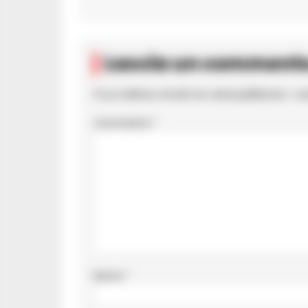
Lascia un comment
Il tuo indirizzo email non sarà pubblicato.
I c
Commento
*
Nome
*