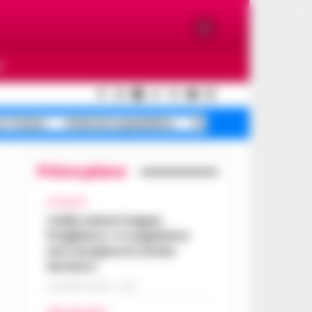
O
e Traiano
Infezione ospedaliera
Poggioreale incendi
Primo piano
ATTUALITÀ
Caldo senza tregua,
Pregliasco: «L’organismo
non recupera lo stress
termico»
6 AGOSTO 2026 - 10:57