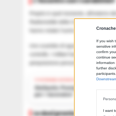
L’incontro con i carabinieri
Proprio in quel momento, all’esterno del
Radiomobile della Compagnia di Marano.
Cronache 
hanno notato l’uomo uscire dall’attività.
If you wish 
Uno scambio di sguardi durato pochi ista
sensitive in
confirm you
controllo. I militari hanno quindi deci
continue se
perquisizione personale.
information 
further disc
participants
Downstream 
TI POTREBBE INTERESSARE
Stellantis Pomigliano, prorogati per un anno i contratti di solidarietà
per i lavoratori
Persona
I want t
Le dosi pronte per la vendit