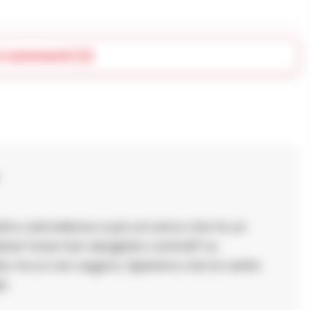
i commenti (1)
ltra coincidenza e poi un’uomo che fa un
ineri forse han sbagliato controll? La
ldi, ma io non sagevo. Speremo che la verita
i.