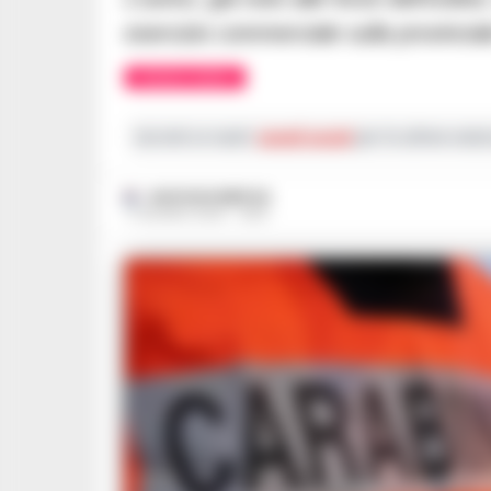
esercizio commerciale sulla provinci
CRONACA NAPOLI
Iscriviti ai nostri
canali social
per le ultime notiz
GUSTAVO GENTILE
17 GIUGNO 2026 - 08:51