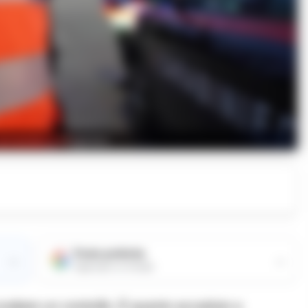
arrestato a Mugnano
Fonte preferita
→
→
Aggiungici su Google
scattare un controllo. È quanto accaduto a