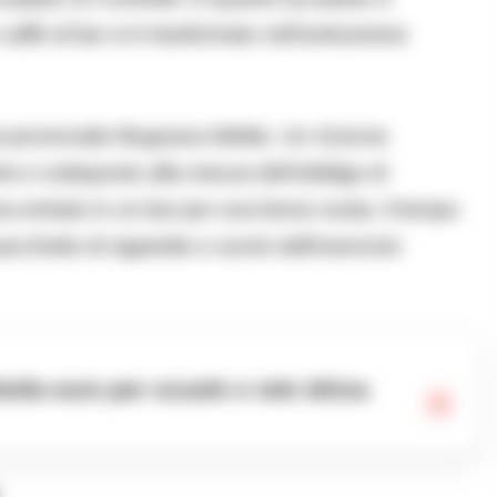
affè al bar si è trasformato nell’anticamera
ada provinciale Mugnano-Melito. Un 41enne
ne e sottoposto alla misura dell’obbligo di
era entrato in un bar per una breve sosta. Il tempo
cchetto di sigarette e uscire dall’esercizio