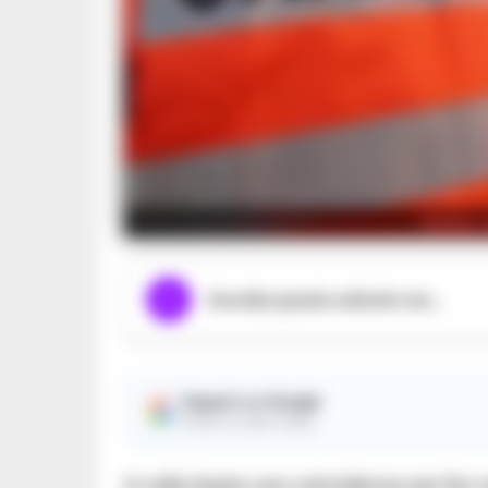
Pusher 
Ascolta questo articolo ora...
Seguici su Google
Ricevi le nostre notizie
A volte basta una coincidenza per far 