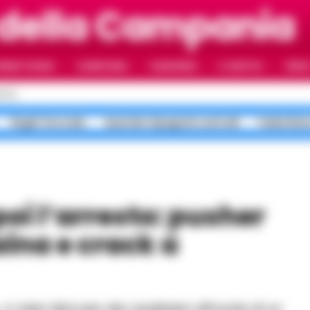
 della Campania
RIMO PIANO
CAMPANIA
CAMORRA
IL NAPOLI
VIDE
POLI
Roghi Terra dei
Quartieri Spagnoli controlli
Faida Rion
ina e crack a