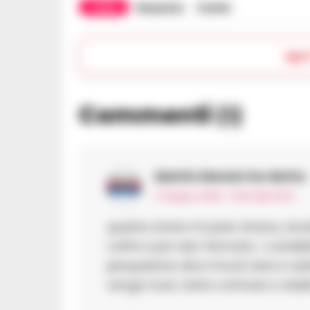
TAGS
Mugnano
Pusher
Apr
Commenti
(1)
Marini Alessio
ha detto:
17 Giugno 2026 - 13:52 alle 13:52
questa storia mi pare strana, anu
caffe e poi vien fermato; i carabb
perquisione dice trovat dosi e so
venga fuori, resta confusio e dubb