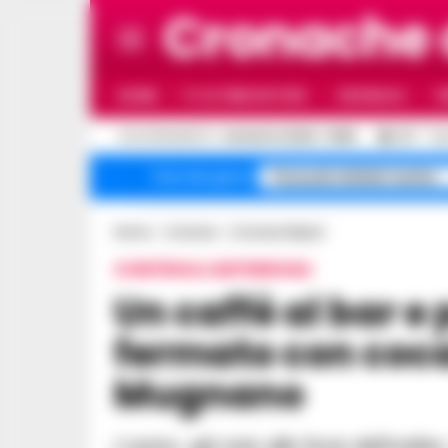
Cronache
HOME
ULTIME NOTIZIE
CRONACA
P
C
AGGIORNAMENTO :
6 AGOSTO 2026 - 19:59
33.1
NA
Pozzuoli sfollati rischio
Temi del giorno
Home
Cronaca
Cronaca Napoli
CONTROLLI ANTIDROGA
Un caffè al bar e poi l’arresto: pusher
fermato con coca
Mugnano
L’uomo, già noto alle forze dell’ordine, è stato bloccato dai carabinieri all’uscita di un