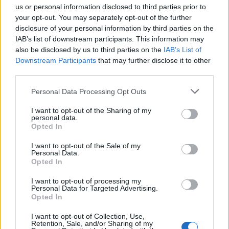
us or personal information disclosed to third parties prior to
Arturo34
ha detto:
your opt-out. You may separately opt-out of the further
disclosure of your personal information by third parties on the
4 Marzo 2025 - 22:43 alle 22:43
IAB’s list of downstream participants. This information may
also be disclosed by us to third parties on the
IAB’s List of
E’ incredibile come la giustizia possa
Downstream Participants
that may further disclose it to other
concedere la libertà cosi presto a un
third parties.
killer come Cavaliere. Questo crea
Personal Data Processing Opt Outs
confusione e mette in discussione la
fiducia nel sistema legale,
I want to opt-out of the Sharing of my
personal data.
specialmente per le vittime come la
Opted In
famiglia Tommasino.
I want to opt-out of the Sale of my
Personal Data.
Opted In
I want to opt-out of processing my
Personal Data for Targeted Advertising.
Opted In
Mietta93
ha detto:
I want to opt-out of Collection, Use,
4 Marzo 2025 - 22:43 alle 22:43
Retention, Sale, and/or Sharing of my