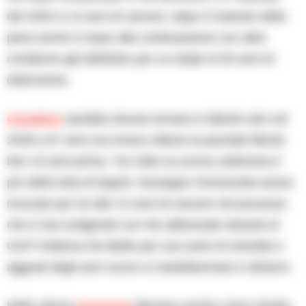
del 2020 a 13 anni di carcere, dopo il ricalcolo della
pena anche in base alla continuazione con altre
condanne già definitive per un totale di 30 anni di
detenzione.
Cavaliere
sarebbe dovuto tornare in libertà solo nel
2039 a 67 anni ma invece ottiene la parziale libertà
ben 15 anni prima. Tra l’altro la scorso settimana il
pm della Dda di Napoli, Giuseppe Cimmorotta aveva
invocato per lui altri 12 anni di carcere nel processo
che si sta svolgendo con rito abbreviato davanti al
GUP Federica De Bellis per una serie di omicidio e
agguati degli anni scorsi a Castellammare e dintorni.
Nello stesso
processo
figurano anche i boss Sergio