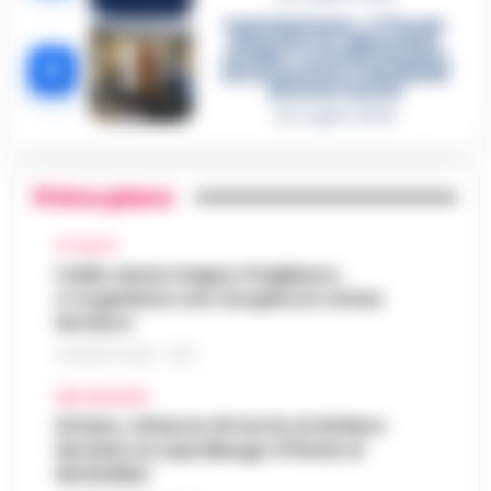
Castellammare, «Ti faccio
diventare la regina delle
vendite»: le intercettazioni
5
che incastrano i fedelissimi
del boss Carolei
24 Luglio 2026
Primo piano
ATTUALITÀ
Caldo senza tregua, Pregliasco:
«L’organismo non recupera lo stress
termico»
6 AGOSTO 2026 - 10:57
AREA VESUVIANA
Striano, minacce di morte al sindaco
durante un sopralluogo: 67enne ai
domiciliari