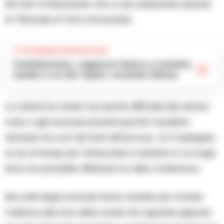
del clan D’Alessandro che si sta celebrando davanti
al Tribunale di Torre Annunziata.
TI POTREBBE INTERESSARE
Castellammare, cappuccio bianco e machete,
assalto a un hair stylist: arrestato 53enne
La notizia ha creato non poche difficoltà alla stessa
corte e agli avvocati presenti perché Cavaliere
stamane era uno dei testi dell’accusa. Si è impiegato
un po di tempo per rintracciarlo e portarlo in un luogo
dove era possibile effettuare la video conferenza.
Ma molti degli avvocati hanno insistito per rinviare
l’udienza alla luce della novità che riguarda appunto