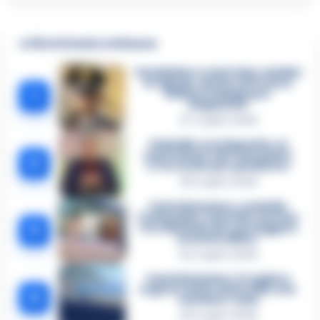
🔥 Più letti della settimana
Carabiniere casertano suicida
in Liguria: anche la Procura
1
militare indaga per
istigazione
27 Luglio 2026
Omicidio Luca Esposito, la
confessione dell’assassino:
2
«L’ho ucciso per punizione»
26 Luglio 2026
Castellammare, omicidio
Tommasino, il pentito accusa:
3
«Fu eliminato per proteggere
un intoccabile»
24 Luglio 2026
Castellammare, il registro
segreto delle determine che
4
«nutriva» i clan
28 Luglio 2026