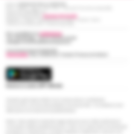
Editore
CRONACHE DELLA CAMPANIA
R.O.C.: 030531 - Reg. N. 1301/ 2016 - Tribunale Torre Annunziata (NA)
Partita IVA IT08642881216
Direttore Responsabile:
Giuseppe Del Gaudio
Redazioni : Scafati / Castellammare di Stabia / Caserta / Sarno
Indirizzo Via Sardoncelli 115 Boscoreale (NA)
Per contattare la
redazione
:
Tel / Whatsapp : 334.12.78.004 email:
web@cronachedellacampania.it
Concessionaria Pubblicità
Vivimedia
| Sky | Addendo | Teads | Presscommtech
Scarica la nostra APP Ufficiale
Questo giornale inoltre non riceve alcun contributo
economico né da enti pubblici né da privati . Si sostiene solo
attraverso le inserzioni pubblicitarie.
Nota: I link esterni indicati negli articoli sono stati verificati al
momento della pubblicazione. Il sito non risponde di eventuali
problemi o disservizi: si invita l’utente a utilizzare i servizi con