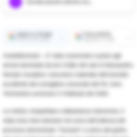
Ascolta questo articolo ora...
Seguici su Google
Fonte preferita
→
→
Ricevi le nostre notizie
Aggiungici su Google
Castellammare – E’ stato scarcerato e posto agli
arresti domiciliari da ieri il killer del clan D’Alessandro,
Renato Cavaliere: esecutore materiale dell’omicidio
eccellente del consigliere comunale del Pd, Gino
Tommasino avvenuto il 3 febbraio del 2009.
La notizia, inaspettata e abbastanza clamorosa, è
stata resa nota stamane nel corso dell’udienza del
processo denominato “Tsunami” a carico del gotha