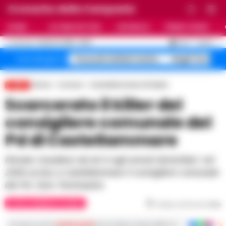
Cronache della Campania
HOME
ULTIME NOTIZIE
CRONACA
PRIMO PIANO
C
32.9
NAPOLI
6 AGOSTO 2026 - 16:50
AGGIORNAMENTO :
Pozzuoli sfollati rischio
Roghi Terra de
Temi del giorno
Home
Comuni
Castellammare di Stabia
LIVE
Scarcerato il killer del
consigliere comunale del
Pd di Castellammare
Renato Cavaliere da ieri è agli arresti domiciliari: nel
2009 uccise a Castellammare il consigliere comunale
del Pd, Gino Tommasino
CASTELLAMMARE DI STABIA
Tempo di lettura
1
min
Iscriviti ai nostri
canali social
per le ultime notizie dalla Campania con notizi