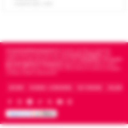
6 AGOSTO 2026 - 09:43
Cronachedellacampania.it
fondato nel 2015, è il giornale
indipendente di riferimento per le
Cronache di Napoli
, sulla
politica, sui fatti del giorno e le storie della
Campania
.
Tra i primi
giornali digitali in Campania
segue anche le notizie il calcio
Napoli e dello sport in Campania. Racconta la Cronaca di Napoli,
Caserta, Avellino e Benevento.
ARCHIVIO
CHI SIAMO – LA REDAZIONE
FACT CHECKING
COLLABORA