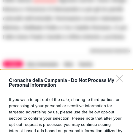
Mosca e Vincenzo D’Alessandro e poi gli tre pentiti
coinvolti nell’omicidio Tommasino ovvero Salvatore
Belviso, Raffaele Polito e l’ex Catello Romano. E poi
l’altro boss Paolo Carolei e infine Antonio Lucchese.
RIPRODUZIONE RISERVATA
TAGS
Gino Tommasino
Killer
Pentito
Renato cavaliere
Cronache della Campania -
Do Not Process My
Personal Information
Apri commenti (2)
If you wish to opt-out of the sale, sharing to third parties, or
processing of your personal or sensitive information for
targeted advertising by us, please use the below opt-out
Commenti
(2)
section to confirm your selection. Please note that after your
opt-out request is processed you may continue seeing
interest-based ads based on personal information utilized by