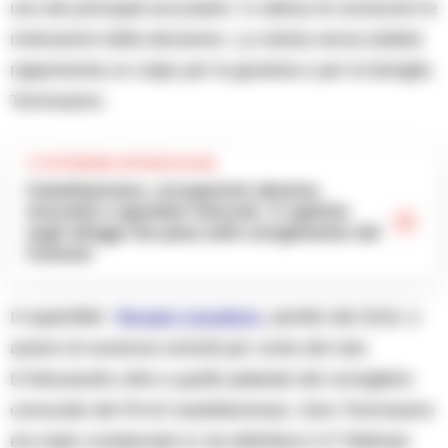
uno dei principali accusatori. In attesa di conoscere le
motivazioni della decisione. La notizia senza dubbio
rappresenta un colpo per la giustizia e per la famiglia
Tommasino.
TI POTREBBE INTERESSARE
Castellammare, occupazioni abusive,
morosità e sgomberi bloccati: il capitolo
sugli alloggi che pesa sullo scioglimento del
Comune
Il superkiller
Renato Cavaliere
, pentito dal 2016, e
autore di numerosi omicidi per conto del clan
D’Alessandro oltre a quello plateale del consigliere
comunale del Pd di Castellammare, Gino Tommasino
era stato condannato in via definitiva il 27 febbraio