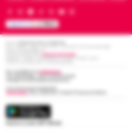
Editore
CRONACHE DELLA CAMPANIA
R.O.C.: 030531 - Reg. N. 1301/ 2016 - Tribunale Torre Annunziata (NA)
Partita IVA IT08642881216
Direttore Responsabile:
Giuseppe Del Gaudio
Redazioni : Scafati / Castellammare di Stabia / Caserta / Sarno
Indirizzo Via Sardoncelli 115 Boscoreale (NA)
Per contattare la
redazione
:
Tel / Whatsapp : 334.12.78.004 email:
web@cronachedellacampania.it
Concessionaria Pubblicità
Vivimedia
| Sky | Addendo | Teads | Presscommtech
Scarica la nostra APP Ufficiale