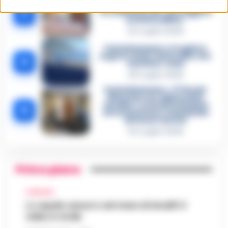
Tommasino, il pentito accusa:
3
«Fu eliminato per proteggere
un intoccabile»
24 Luglio 2026
Castellammare, il registro
segreto delle determine che
4
«nutriva» i clan
28 Luglio 2026
Castellammare, «Ti faccio
diventare la regina delle
vendite»: le intercettazioni
5
che incastrano i fedelissimi
del boss Carolei
24 Luglio 2026
Primo piano
CAMPANIA
Lo squalo azzurro nel mare di Amalfi: il
video è virale