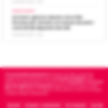
8 AGOSTO 2026 - 13:35
CRONACA NAPOLI
Sorrento: gestore abusivo di un lido
fermato per tentata corruzione durante i
controlli del deputato Borrelli
8 AGOSTO 2026 - 13:18
Cronachedellacampania.it
fondato nel 2015, è il giornale
indipendente di riferimento per le
Cronache di Napoli
, sulla
politica, sui fatti del giorno e le storie della
Campania
.
Tra i primi
giornali digitali in Campania
segue anche le notizie il calcio
Napoli e dello sport in Campania. Racconta la Cronaca di Napoli,
Caserta, Avellino e Benevento.
ARCHIVIO
CHI SIAMO – LA REDAZIONE
FACT CHECKING
COLLABORA