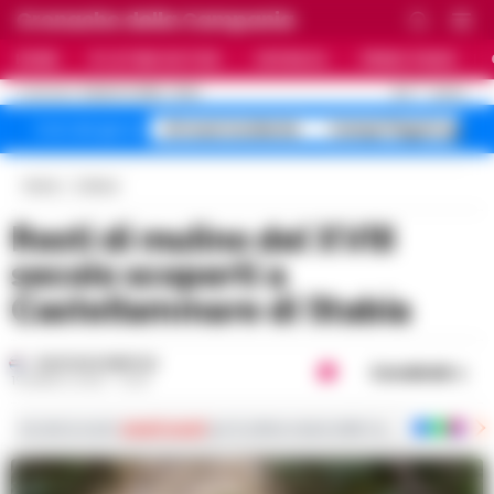
Cronache della Campania
HOME
ULTIME NOTIZIE
CRONACA
PRIMO PIANO
C
31.5
NAPOLI
8 AGOSTO 2026 - 19:02
AGGIORNAMENTO :
A1 maxi incidente
Campi Flegrei sgomb
Temi del giorno
Home
Cultura
Resti di mulino del XVIII
secolo scoperti a
Castellammare di Stabia
GUSTAVO GENTILE
Condividi
19 MARZO 2025 - 12:30
Iscriviti ai nostri
canali social
per le ultime notizie dalla Campania con notizi