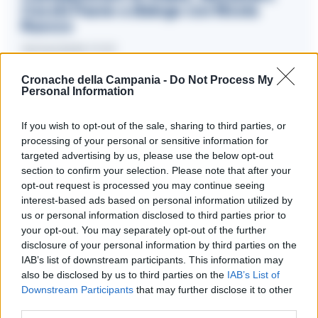
Cecchi Paone a dialogo con Nicola
Ruocco
16/04/2025 17:37
Cronache della Campania -
Do Not Process My
Personal Information
Rilievi Storici
If you wish to opt-out of the sale, sharing to third parties, or
Massimo Santaniello, membro fondatore dell’Archeoclub,
processing of your personal or sensitive information for
sottolinea che il ritrovamento aiuta a ricostruire il percorso
targeted advertising by us, please use the below opt-out
section to confirm your selection. Please note that after your
del primo acquedotto al servizio del Palazzo Reale. La sesta
opt-out request is processed you may continue seeing
novella del Decameron di Boccaccio, ambientata a
interest-based ads based on personal information utilized by
Quisisana, conferma riferimenti a peschiere che
us or personal information disclosed to third parties prior to
necessitavano di acqua corrente, suggerendo un
your opt-out. You may separately opt-out of the further
disclosure of your personal information by third parties on the
acquedotto anteriore al periodo angioino. Gli studi indicano
IAB’s list of downstream participants. This information may
che il mulino potrebbe risalire all’alto medioevo,
also be disclosed by us to third parties on the
IAB’s List of
contribuendo alla comprensione dettagliata del patrimonio
Downstream Participants
that may further disclose it to other
archeologico della regione.
third parties.