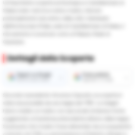
Un’importante scoperta archeologica a Castellammare di
Stabia rivela i resti di un antico mulino, ritenuto
potenzialmente il più antico della città. Individuato
dall’Archeoclub d’Italia, sede di Castellammare di Stabia, il
ritrovamento è avvenuto vicino al Palazzo Reale di
Quisisana.
Dettagli della Scoperta
Seguici su Google
Fonte preferita
→
→
Ricevi le nostre notizie
Aggiungici su Google
Secondo il presidente Vincenzo Esposito, la scoperta è
stata resa possibile da una mappa del 1790. Le indagini
hanno rivelato un mulino con due arcate di diverse forme,
suggerendo un’esistenza antecedente all’anno della mappa.
Si presume che il mulino fosse alimentato da un acquedotto
costruito nel 1318, su autorizzazione di Roberto d’Angiò in