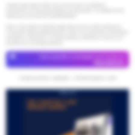
Questo giornale inoltre non riceve alcun contributo
economico né da enti pubblici né da privati . Si sostiene solo
attraverso le inserzioni pubblicitarie.
Nota: I link esterni indicati negli articoli sono stati verificati al
momento della pubblicazione. Il sito non risponde di eventuali
problemi o disservizi: si invita l’utente a utilizzare i servizi con
prudenza e consapevolezza.
Dove specifico, le immagini sono fornite da
Depositphotos
CRONACHE DELLA CAMPANIA - COPYRIGHT@2014-2026
PUBBLICITA