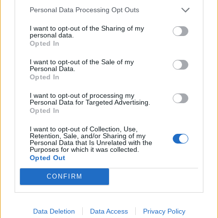
Personal Data Processing Opt Outs
TAGS
Castellammare di stabia
I want to opt-out of the Sharing of my
personal data.
Opted In
Lascia un commento
I want to opt-out of the Sale of my
Personal Data.
Opted In
I want to opt-out of processing my
Personal Data for Targeted Advertising.
🔥 Più letti della settimana
Opted In
Carabiniere casertano suicida
I want to opt-out of Collection, Use,
in Liguria: anche la Procura
Retention, Sale, and/or Sharing of my
1
militare indaga per
Personal Data that Is Unrelated with the
istigazione
Purposes for which it was collected.
27 Luglio 2026
Opted Out
Omicidio Luca Esposito, la
CONFIRM
confessione dell’assassino:
2
«L’ho ucciso per punizione»
26 Luglio 2026
Data Deletion
Data Access
Privacy Policy
Castellammare, omicidio