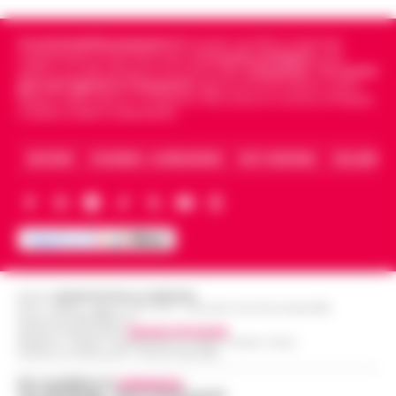
Cronachedellacampania.it
fondato nel 2015, è il giornale
indipendente di riferimento per le
Cronache di Napoli
, sulla
politica, sui fatti del giorno e le storie della
Campania
.
Tra i primi
giornali digitali in Campania
segue anche le notizie il calcio
Napoli e dello sport in Campania. Racconta la Cronaca di Napoli,
Caserta, Avellino e Benevento.
ARCHIVIO
CHI SIAMO – LA REDAZIONE
FACT CHECKING
COLLABORA
Editore
CRONACHE DELLA CAMPANIA
R.O.C.: 030531 - Reg. N. 1301/ 2016 - Tribunale Torre Annunziata (NA)
Partita IVA IT08642881216
Direttore Responsabile:
Giuseppe Del Gaudio
Redazioni : Scafati / Castellammare di Stabia / Caserta / Sarno
Indirizzo Via Sardoncelli 115 Boscoreale (NA)
Per contattare la
redazione
:
Tel / Whatsapp : 334.12.78.004 email: