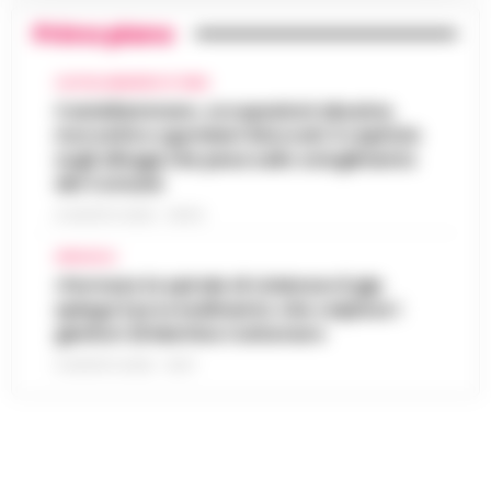
Primo piano
CASTELLAMMARE DI STABIA
Castellammare, occupazioni abusive,
morosità e sgomberi bloccati: il capitolo
sugli alloggi che pesa sullo scioglimento
del Comune
6 AGOSTO 2026 - 06:54
AFRAGOLA
«Fermare la spirale di violenza»:il gip
spiega il provvedimento che colpisce i
genitori di Martina Carbonaro
5 AGOSTO 2026 - 18:37