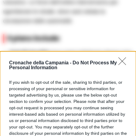
vulcanico. Le forze dell’ordine interverranno per
sgomberare le strade, dove sarà vietata la
circolazione delle automobili.
Il piano include:
Aree di raccolta
: Sono state individuate diverse aree
in cui i cittadini potranno radunarsi in caso di
Cronache della Campania -
Do Not Process My
emergenza. Queste aree saranno facilmente
Personal Information
accessibili e dotate di servizi igienici e di assistenza.
If you wish to opt-out of the sale, sharing to third parties, or
Squadre di psicologi:
Saranno disponibili squadre di
processing of your personal or sensitive information for
psicologi per fornire supporto ai cittadini che
targeted advertising by us, please use the below opt-out
potrebbero aver subito un trauma a causa di un
section to confirm your selection. Please note that after your
terremoto.
opt-out request is processed you may continue seeing
interest-based ads based on personal information utilized by
Tabelle informative
: Saranno installate tabelle
us or personal information disclosed to third parties prior to
informative che indicheranno le aree di emergenza e i
your opt-out. You may separately opt-out of the further
punti di raccolta.
disclosure of your personal information by third parties on the