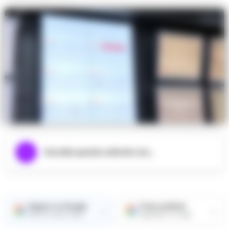
Ascolta questo articolo ora...
Seguici su Google
Fonte preferita
→
→
Ricevi le nostre notizie
Aggiungici su Google