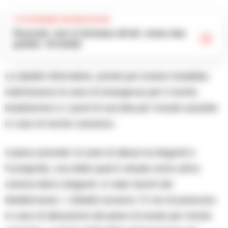
TI POTREBBE INTERESSARE
Pozzuoli, non si fermano all’alt: erano due
pusher. Arrestati
Le tabelle informative, pronte per essere installate,
indicheranno le aree di emergenza per il rischio
bradisismico e i punti di raccolta per l’esodo assistito
in caso di rischio vulcanico.
Il piano prevede 10 aree di attesa tra Bagnoli e
Fuorigrotta, una delle quali è situata vicino all’ex
cinema Med a Bagnoli, in viale Giochi del
Mediterraneo. I cittadini avranno 72 ore di preavviso
in caso di attivazione del piano di esodo per rischio