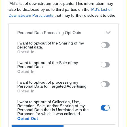
App per la Regione Campania
: È in fase di sviluppo
IAB’s list of downstream participants. This information may
also be disclosed by us to third parties on the
IAB’s List of
un’app che fornirà informazioni in tempo reale sul
Downstream Participants
that may further disclose it to other
rischio sismico e su cosa fare in caso di emergenza.
third parties.
Esodo in caso di eruzione vulcanica:
Personal Data Processing Opt Outs
I want to opt-out of the Sharing of my
Il piano comunale prevede anche un piano di esodo
personal data.
Opted In
in caso di eruzione vulcanica. Il piano prevede:
I want to opt-out of the Sale of my
Personal Data.
Due modalità di esodo
: I cittadini potranno scegliere
Opted In
tra un esodo assistito, organizzato dal Comune, o un
I want to opt-out of processing my
esodo autonomo.
Personal Data for Targeted Advertising.
Opted In
72 ore di preavviso
: I cittadini avranno 72 ore di
preavviso per evacuare le loro case in caso di
I want to opt-out of Collection, Use,
Retention, Sale, and/or Sharing of my
eruzione vulcanica imminente.
Personal Data that Is Unrelated with the
Purposes for which it was collected.
Sgombero delle strade
: Le forze dell’ordine
Opted Out
sgombereranno le strade per consentire il passaggio