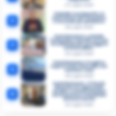
27 Luglio 2026
Omicidio Luca Esposito, la
confessione dell’assassino:
2
«L’ho ucciso per punizione»
26 Luglio 2026
Castellammare, omicidio
Tommasino, il pentito accusa:
3
«Fu eliminato per proteggere
un intoccabile»
24 Luglio 2026
Castellammare, il registro
segreto delle determine che
4
«nutriva» i clan
28 Luglio 2026
Castellammare, «Ti faccio
diventare la regina delle
vendite»: le intercettazioni
5
che incastrano i fedelissimi
del boss Carolei
24 Luglio 2026