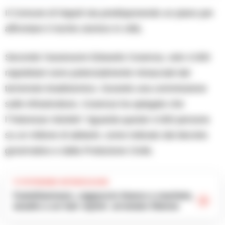
Il Comune di Napoli sta predisponendo un piano per
affrontare il rischio sismico in città.
Secondo l’assessore Edoardo Cosenza, solo 4.000
napoletani sono potenzialmente minacciati dal
terremoto bradisismico. Durante una commissione
sulle infrastrutture, Cosenza ha spiegato che
l'”interesse ristretto” riguarda queste 4.000 persone
su un milione di abitanti, come indicato dal decreto
governativo e dalla Protezione Civile.
TI POTREBBE INTERESSARE
Castellammare, cappuccio bianco e machete,
assalto a un hair stylist: arrestato 53enne