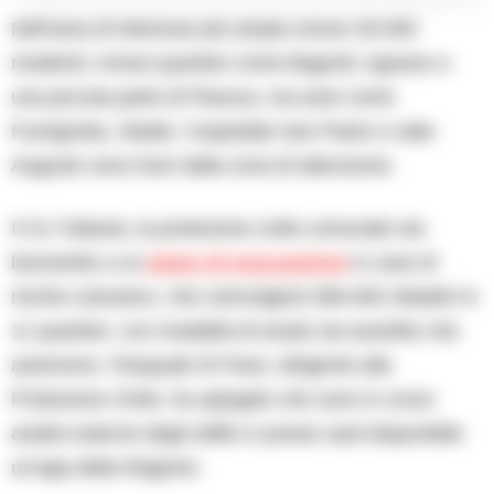
Nell’area di interesse più ampia vivono 30.000
residenti, inclusi quartieri come Bagnoli, Agnano e
una piccola parte di Pianura, ma aree come
Fuorigrotta, Stadio, l’ospedale San Paolo e viale
Augusto sono fuori dalla zona di attenzione.
Il Co Tuttavia, la protezione civile comunale sta
lavorando a un
piano di evacuazione
in caso di
rischio vulcanico, che coinvolgerà 286.000 cittadini in
11 quartieri, con modalità di esodo sia assistito che
autonomo. Pasquale Di Pace, dirigente alla
Protezione Civile, ha spiegato che sono in corso
analisi esterne degli edifici e presto sarà disponibile
un’app della Regione.