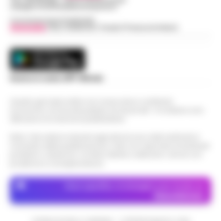
web@cronachedellacampania.it
Concessionaria Pubblicità
Vivimedia
| Sky | Addendo | Teads | Presscommtech
Scarica la nostra APP Ufficiale
Questo giornale inoltre non riceve alcun contributo
economico né da enti pubblici né da privati . Si sostiene solo
attraverso le inserzioni pubblicitarie.
Nota: I link esterni indicati negli articoli sono stati verificati al
momento della pubblicazione. Il sito non risponde di eventuali
problemi o disservizi: si invita l’utente a utilizzare i servizi con
prudenza e consapevolezza.
Dove specifico, le immagini sono fornite da
Depositphotos