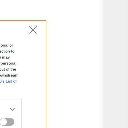
sonal or
ection to
ou may
 personal
out of the
 downstream
B’s List of