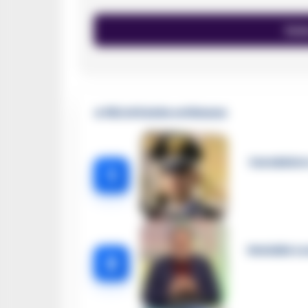
🔥 Più letti della settimana
Carabiniere
1
Omicidio Lu
2