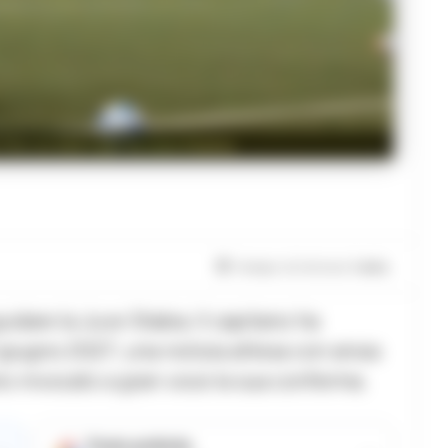
fino al 2027 per la Juve Stabia
Tempo di lettura
1
min.
dare la Juve Stabia. Il capitano ha
0 giugno 2027, una notizia attesa con ansia
ano invocato a gran voce la sua conferma.
Fonte preferita