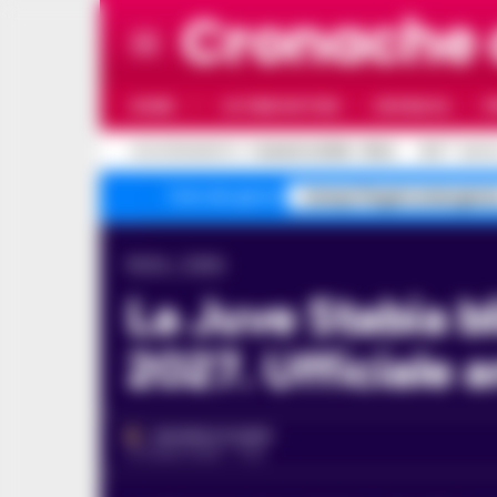
Cronache
HOME
ULTIME NOTIZIE
CRONACA
P
C
AGGIORNAMENTO :
7 AGOSTO 2026 - 19:24
31.8
NAPO
Campi Flegrei emergenz
Temi del giorno
Home
Calcio
La Juve Stabia blinda capitan Candellone: rinnovo fino al
2027. Ufficiale 
VINCENZO SCARPA
10 LUGLIO 2025 - 17:43