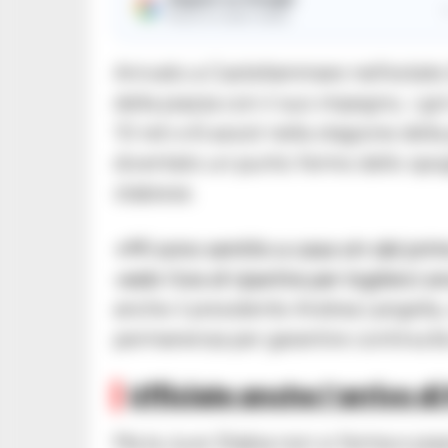
Ricevi le nostre notizie
Arrivato a Castellammare nell’estate
della piazza con il suo impegno, i go
10 reti e 6 assist nella stagione del
diventato un punto fermo dello spogl
stabiese.
«Mi sono sentito a casa sin dal pri
vedo l’ora di ripartire per toglierci 
anche il presidente Andrea Langella,
permanenza per garantire continuità 
Ufficiale anche l’arrivo di
Ma la Juve Stabia non si ferma e pia