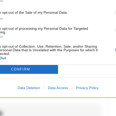
In
o opt-out of the Sale of my Personal Data.
In
to opt-out of processing my Personal Data for Targeted
ing.
In
to:
o opt-out of Collection, Use, Retention, Sale, and/or Sharing
ersonal Data that Is Unrelated with the Purposes for which it
lected.
ne resta alla Juve Stabia, ma speriamo
Out
ene. Sembra avere esperienza, ma
CONFIRM
dra. La stagione è lunga e ci sono
Data Deletion
Data Access
Privacy Policy
o