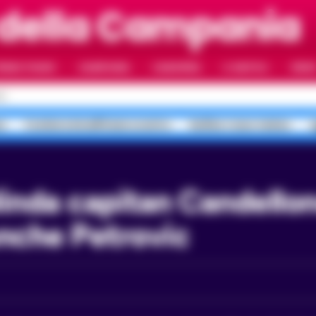
 della Campania
RIMO PIANO
CAMPANIA
CAMORRA
IL NAPOLI
VIDE
LI
a
Costiera Amalfitana scontro
bollino rosso meteo
a
anche Petrovic