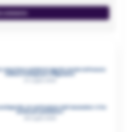
 casertano suicida in Liguria: anche la Procura
militare indaga per istigazione
27 Luglio 2026
ca Esposito, la confessione dell’assassino: «L’ho
ucciso per punizione»
26 Luglio 2026