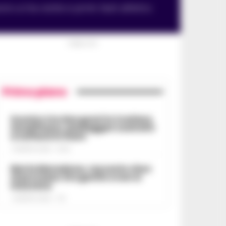
ro a tra visite e primi test atletici
PUBBLICITA
Primo piano
Scontro tra due gozzi in Costiera
Amalfitana, passeggeri costretti
a tuffarsi in mare
7 AGOSTO 2026 - 19:24
Morte Maradona, racconto choc
al processo: Era gonfio e non si
muoveva
7 AGOSTO 2026 - 17:11