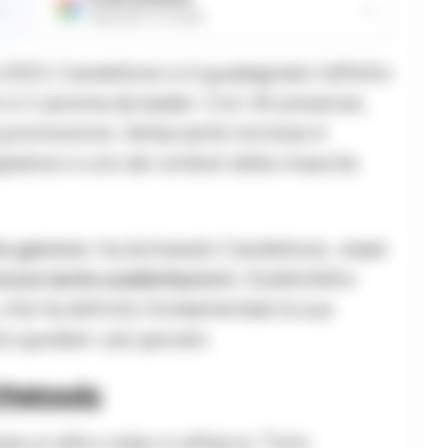
→
→
Aggiungici su Google
 2023, Candellone si è guadagnato l’affetto
l e il carisma da leader. Con 34 presenze,
la promozione, l’attaccante torinese è
iatoio e uno dei simboli della rinascita
mo giorno»
, ha dichiarato Candellone,
«non
ancora tante soddisfazioni».
Soddisfatto
 che ha definito fondamentale la sua
e guidare i più giovani.
 Petrovic
zza un altro colpo in attacco: Tomi