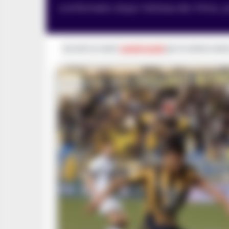
confermato dopo l’attesa dei tifosi, po
Iscriviti ai nostri
canali social
per le ultime notiz