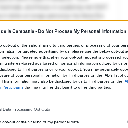
 biennale, anch’esso in scadenza nel 2027.
a in dote un lungo percorso tra Serie B e
 Rimini, Lucchese, Lecco, Trento e SPAL.
della Campania -
Do Not Process My Personal Information
37 presenze e 6 reti, mostrando duttilità e
to opt-out of the sale, sharing to third parties, or processing of your per
formation for targeted advertising by us, please use the below opt-out s
 ha ammesso di seguire Petrovic da tempo:
r selection. Please note that after your opt-out request is processed y
eing interest-based ads based on personal information utilized by us or
à il suo contributo»
. L’attaccante ha già
disclosed to third parties prior to your opt-out. You may separately opt-
stel di Sangro dove si è messo subito a
losure of your personal information by third parties on the IAB’s list of
. This information may also be disclosed by us to third parties on the
IA
Participants
that may further disclose it to other third parties.
l Data Processing Opt Outs
commenti (1)
o opt-out of the Sharing of my personal data.