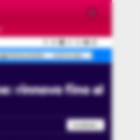
O
ggressione anziano
morti in casa
Scafati pino intrappo
Condividi