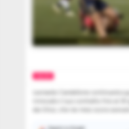
Rinnovo di Candellone 
CALCIO
Leonardo Candellone continuerà a gui
rinnovato il suo contratto fino al 3
dai tifosi, che nei mesi scorsi avev
Seguici su Google