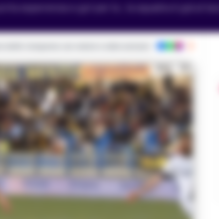
rta esperienza e gol per la , la squadra è già al lavo
ie dalla Campania con notizie e video esclusivi