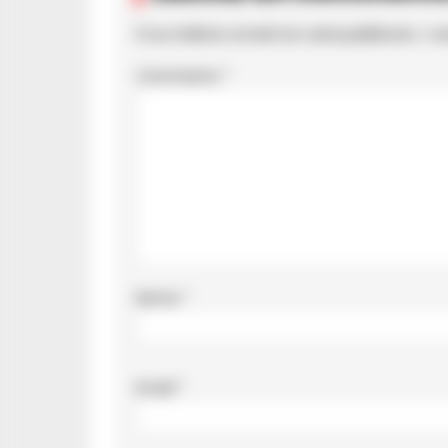
Il tuo indirizzo email non sarà pubblicato.
I c
Commento
*
Nome
*
Email
*