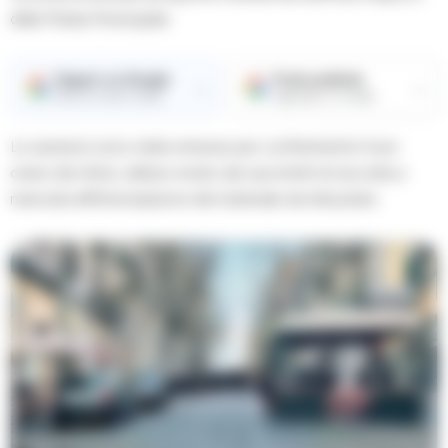
dalla Polizia Municipale.
Seguici su Google
Fonte preferita
→
→
Ricevi le nostre notizie
Aggiungici su Google
Le sanzioni sono state emesse per conferimento fuori
orario dei rifiuti, utilizzo errato dei sacchetti di raccolta e
mancata differenziazione del materiale da imbustare.