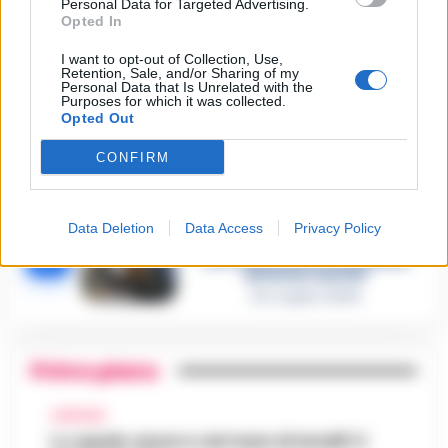
Personal Data for Targeted Advertising.
Opted In
Castellammare, omicidio
Tommasino, il pentito accusa:
I want to opt-out of Collection, Use,
3
«Fu eliminato per proteggere
Retention, Sale, and/or Sharing of my
un intoccabile»
Personal Data that Is Unrelated with the
24 Luglio 2026
Purposes for which it was collected.
Opted Out
Castellammare, il registro
segreto delle determine che
4
CONFIRM
«nutriva» i clan
28 Luglio 2026
Castellammare, «Ti faccio
diventare la regina delle
Data Deletion
Data Access
Privacy Policy
vendite»: le intercettazioni
5
che incastrano i fedelissimi
del boss Carolei
24 Luglio 2026
Primo piano
CAMPANIA
Lo squalo azzurro nel mare di Amalfi: il