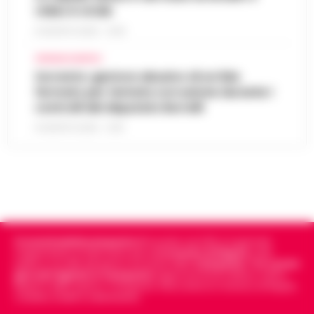
video è virale
8 AGOSTO 2026 - 13:35
CRONACA NAPOLI
Sorrento: gestore abusivo di un lido
fermato per tentata corruzione durante i
controlli del deputato Borrelli
8 AGOSTO 2026 - 13:18
Cronachedellacampania.it
fondato nel 2015, è il giornale
indipendente di riferimento per le
Cronache di Napoli
, sulla
politica, sui fatti del giorno e le storie della
Campania
.
Tra i primi
giornali digitali in Campania
segue anche le notizie il calcio
Napoli e dello sport in Campania. Racconta la Cronaca di Napoli,
Caserta, Avellino e Benevento.