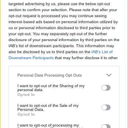
targeted advertising by us, please use the below opt-out
section to confirm your selection. Please note that after your
opt-out request is processed you may continue seeing
TAGS
Multe
Sacchetto selvaggio
Succedeoggi
interest-based ads based on personal information utilized by
Vomero
us or personal information disclosed to third parties prior to
your opt-out. You may separately opt-out of the further
disclosure of your personal information by third parties on the
Lascia un commento
IAB’s list of downstream participants. This information may
also be disclosed by us to third parties on the
IAB’s List of
Downstream Participants
that may further disclose it to other
third parties.
🔥 Più letti della settimana
Personal Data Processing Opt Outs
Carabiniere casertano suicida
I want to opt-out of the Sharing of my
in Liguria: anche la Procura
personal data.
1
militare indaga per
Opted In
istigazione
27 Luglio 2026
I want to opt-out of the Sale of my
Personal Data.
Omicidio Luca Esposito, la
Opted In
confessione dell’assassino:
2
«L’ho ucciso per punizione»
I want to opt-out of processing my
26 Luglio 2026