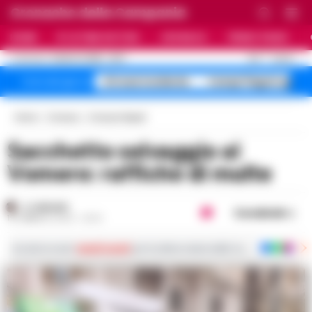
Cronache della Campania
HOME
ULTIME NOTIZIE
CRONACA
PRIMO PIANO
C
31.5
NAPOLI
8 AGOSTO 2026 - 20:17
AGGIORNAMENTO :
A1 maxi incidente
Campi Flegrei sgomb
Temi del giorno
Home
Cronaca
Cronaca Napoli
Sacchetto selvaggio al
Vomero: raffiche di multe
A. CARLINO
Condividi
19 FEBBRAIO 2024 - 20:14
Iscriviti ai nostri
canali social
per le ultime notizie dalla Campania con notizi