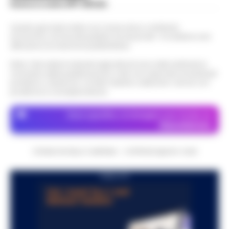
Scarica la nostra APP Ufficiale
Questo giornale inoltre non riceve alcun contributo
economico né da enti pubblici né da privati . Si sostiene solo
attraverso le inserzioni pubblicitarie.
Nota: I link esterni indicati negli articoli sono stati verificati al
momento della pubblicazione. Il sito non risponde di eventuali
problemi o disservizi: si invita l’utente a utilizzare i servizi con
prudenza e consapevolezza.
Dove specifico, le immagini sono fornite da
Depositphotos
CRONACHE DELLA CAMPANIA - COPYRIGHT@2014-2026
PUBBLICITA