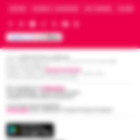
ARCHIVIO
CHI SIAMO – LA REDAZIONE
FACT CHECKING
COLLABORA
Editore
CRONACHE DELLA CAMPANIA
R.O.C.: 030531 - Reg. N. 1301/ 2016 - Tribunale Torre Annunziata (NA)
Partita IVA IT08642881216
Direttore Responsabile:
Giuseppe Del Gaudio
Redazioni : Scafati / Castellammare di Stabia / Caserta / Sarno
Indirizzo Via Sardoncelli 115 Boscoreale (NA)
Per contattare la
redazione
:
Tel / Whatsapp : 334.12.78.004 email:
web@cronachedellacampania.it
Concessionaria Pubblicità
Vivimedia
| Sky | Addendo | Teads | Presscommtech