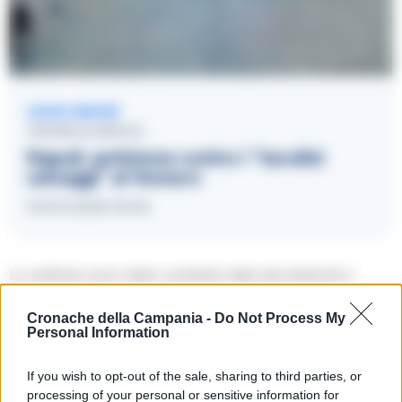
LEGGI ANCHE
CRONACA NAPOLI
Napoli, petizione contro i “tavolini
selvaggi” al Vomero
09/01/2025 18:46
Le verifiche sono state condotte nelle aree limitrofe a
Piazza Vanvitelli, via Scarlatti, via Cimarosa e in altre zone del
Cronache della Campania -
Do Not Process My
Vomero.
Personal Information
L’azione congiunta mirava a contrastare il conferimento
If you wish to opt-out of the sale, sharing to third parties, or
illecito dei rifiuti e a ottimizzare la raccolta differenziata.
processing of your personal or sensitive information for