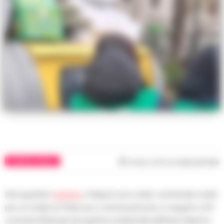
CRONACA NAPOLI
Tempo di lettura
meno di 1
min
Nel quartiere
Vomero
a Napoli sono state comminate multe
per un totale di 7mila euro a trenta persone, in seguito a 50
controlli effettuati da ispettori ambientali dell’Asia Napoli e