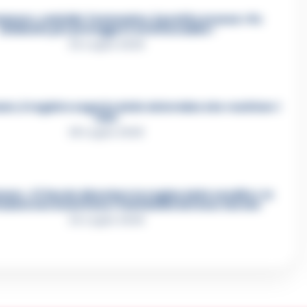
mmare, omicidio Tommasino, il pentito accusa: «Fu
eliminato per proteggere un intoccabile»
24 Luglio 2026
e, il registro segreto delle determine che «nutriva» i
clan
28 Luglio 2026
re, «Ti faccio diventare la regina delle vendite»: le
azioni che incastrano i fedelissimi del boss Carolei
24 Luglio 2026