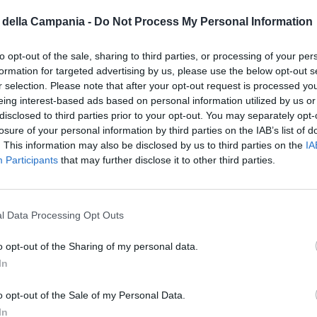
il quale ha inviato sia i messaggi di morte alla ex
della Campania -
Do Not Process My Personal Information
er ucciderla. Ma ci sono anche pregiudicati detenuti
ne libere.
to opt-out of the sale, sharing to third parties, or processing of your per
formation for targeted advertising by us, please use the below opt-out s
r selection. Please note that after your opt-out request is processed y
i un omicidio pianificato nei minimi dettagli.Lo
eing interest-based ads based on personal information utilized by us or
disclosed to third parties prior to your opt-out. You may separately opt-
colpita alla testa da un proiettile esploso da un
losure of your personal information by third parties on the IAB’s list of
e.
. This information may also be disclosed by us to third parties on the
IA
Participants
that may further disclose it to other third parties.
l Data Processing Opt Outs
o opt-out of the Sharing of my personal data.
In
 morta dopo il colpo alla testa
o opt-out of the Sale of my Personal Data.
In
ndo così vedere il killer che entrava