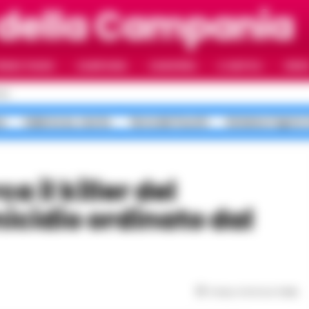
 della Campania
RIMO PIANO
CAMPANIA
CAMORRA
IL NAPOLI
VIDE
LI
a
Salerno ex, morte
Terra dei Fuochi
Sistema Caprio 
cidio ordinato dal
Tempo di lettura
1
min