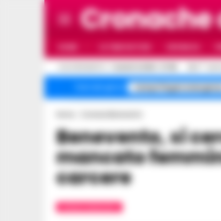
Cronache
HOME
ULTIME NOTIZIE
CRONACA
P
C
AGGIORNAMENTO :
7 AGOSTO 2026 - 07:56
26.3
NAPO
Campi Flegrei emergenz
Temi del giorno
Home
Cronaca Benevento
Benevento, si cerca il killer del
mancato femmini
carcere
CRONACA BENEVENTO