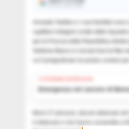
Ricevi le nostre notizie
Annarita Taddeo e i suoi familiari sono 
capillare indagine svolte dalla Squadra 
per la Procura della Repubblica diretta 
Stefania Bianco è venuta fuori la fitta r
cui il pregiudicato ha potuto contare p
TI POTREBBE INTERESSARE
Emergenza nel carcere di Benev
Bene 27 persone, alcune detenute nel c
è detenuto e che hanno consentito a Nic