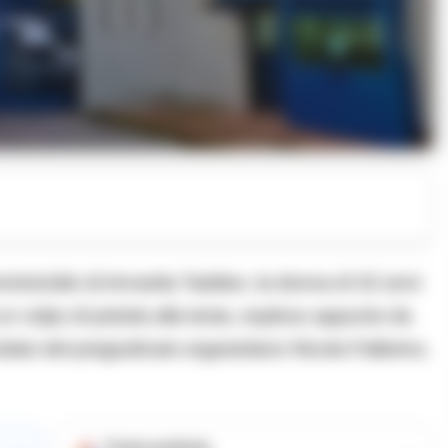
emminicidio di Annarita Taddeo, la donna di 32 anni
a un colpo di pistola alla testa, esploso appunto da
to del pregiudicato ergastolano Nicola Fallarino,
Fonte preferita