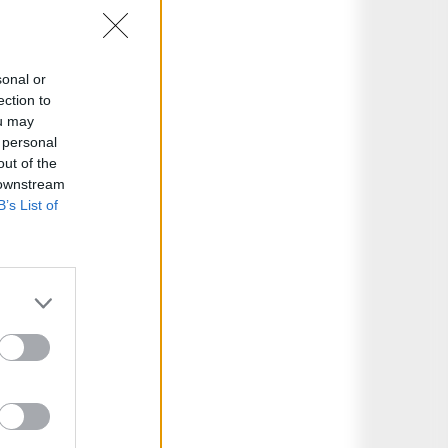
sonal or
ection to
ou may
 personal
out of the
 downstream
B’s List of