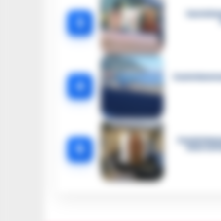
Castella
3
Castellammar
4
Castellamma
5
intercett