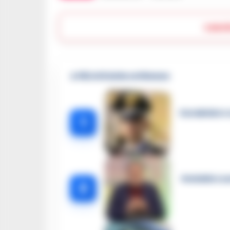
Lasc
🔥 Più letti della settimana
Carabiniere c
1
Omicidio Luc
2