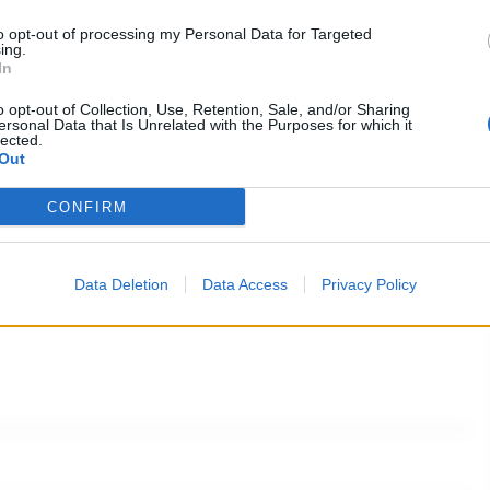
a nella sua borsa e portava via due telefonini e la
to opt-out of processing my Personal Data for Targeted
ing.
In
o opt-out of Collection, Use, Retention, Sale, and/or Sharing
ersonal Data that Is Unrelated with the Purposes for which it
elazione, nonostante fosse detenuto in carcere
lected.
Out
lasciasse l’abitazione e il bar in cui lavorava,
eseguire quello che sembrava a tutti gli effetti un
CONFIRM
Data Deletion
Data Access
Privacy Policy