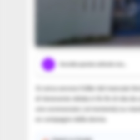
Ascolta questo articolo ora...
Si cerca ancora il killer del mancato f
di Venevento ridotta in fin fin di vita d
uno sconosciuto ( al momento) su manda
ex compagno della donna.
Seguici su Google