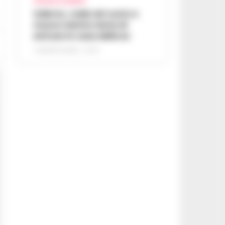
CRONACA SALERNO
Salerno, cade nel vuoto e
muore mentre tenta di
entrare in casa della ex
7 AGOSTO 2026 - 07:27