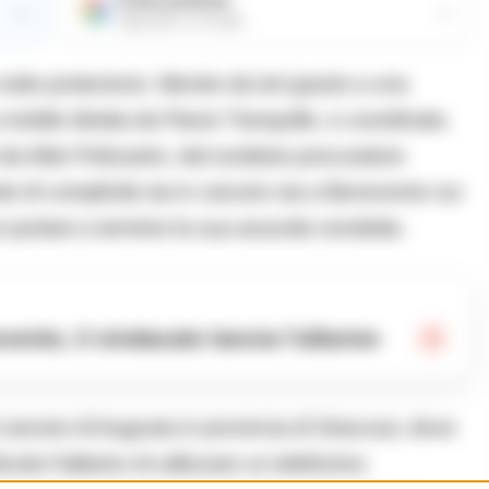
→
→
Aggiungici su Google
sotto protezione. Mentre da ieri grazie a una
mobile diretta da Flavio Tranquillo, e coordinate,
da Aldo Policastro, dal sostituto procuratore
ete di complicità sia in carcere sia a Benevento sui
er portare a termine la sua assurda vendetta.
ento, il sindacato lancia l’allarme
arcere di Augusta in provincia di Siracusa, dove
ola Fallarino di utilizzare un telefonino