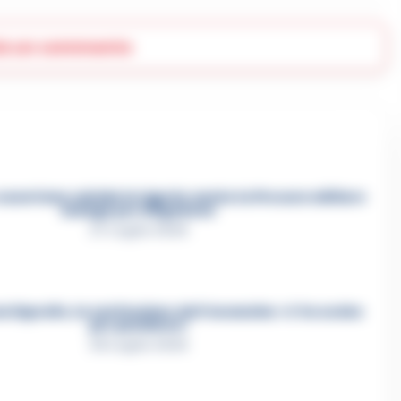
ia un commento
asertano suicida in Liguria: anche la Procura militare
indaga per istigazione
27 Luglio 2026
a Esposito, la confessione dell’assassino: «L’ho ucciso
per punizione»
26 Luglio 2026