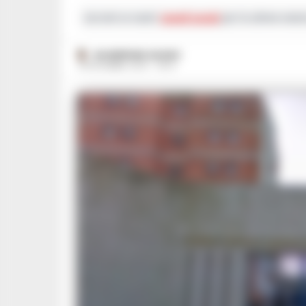
Iscriviti ai nostri
canali social
per le ultime notiz
GIUSEPPE DEL GAUDIO
29 DICEMBRE 2023 - 08:14