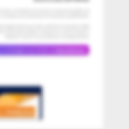
ve alcun contributo economico né da enti pubblici né
. Si sostiene solo attraverso le inserzioni pubblicitarie.
cati negli articoli sono stati verificati al momento della
di eventuali problemi o disservizi: si invita l’utente a
utilizzare i servizi con prudenza e consapevolezza.
o, le immagini sono fornite da
Depositphotos