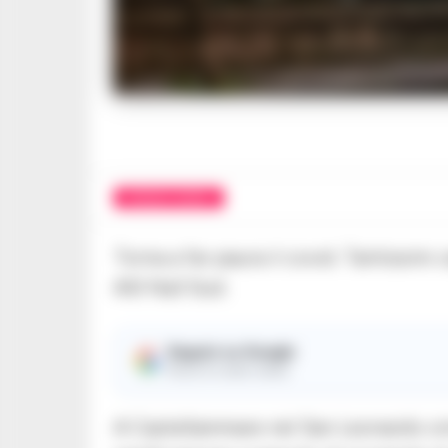
CRONACA NAPOLI
Torna a far paura il covid. Tantissimi c
ASl Na3 Sud.
Seguici su Google
Ricevi le nostre notizie
A Castellammare nel San Leonardo orma