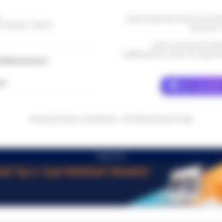
Questo giornale inoltre non rice
/ Caserta / Sarno
da privati 
Nota: I link esterni indi
pubblicazione. Il sito non risponde 
dellacampania.it
ch
Dove specific
CRONACHE DELLA CAMPANIA - COPYRIGHT@2014-2026
PUBBLICITA