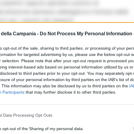
 pazienti oppure operatori positivi al
 direzione sanitaria: obbligatorio l’utilizzo delle
rti per i parenti dei degenti.
della Campania -
Do Not Process My Personal Information
id tra i corridoi degli ospedali. L’ impennata di
o i reparti del Santa Maria della Neve a
to opt-out of the sale, sharing to third parties, or processing of your per
 delle varie strutture siano già pieni.
formation for targeted advertising by us, please use the below opt-out s
r selection. Please note that after your opt-out request is processed y
eing interest-based ads based on personal information utilized by us or
a lentamente tornando alla normalità e stava
disclosed to third parties prior to your opt-out. You may separately opt-
losure of your personal information by third parties on the IAB’s list of
che ritorna ad essere ospedale interamente
. This information may also be disclosed by us to third parties on the
IA
ue quello nazionale, infatti i casi di positività
Participants
that may further disclose it to other third parties.
o stato di pandemia è lontano, ma i virologi
l Data Processing Opt Outs
ella variante attuale che si sta diffondendo a
o opt-out of the Sharing of my personal data.