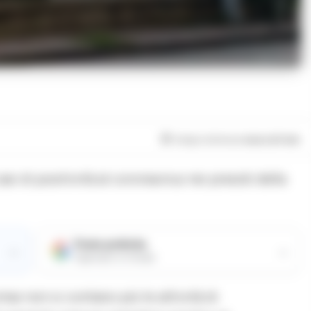
Tempo di lettura
meno di 1
min
asi di positività al coronavirus nei presidi della
Fonte preferita
→
→
Aggiungici su Google
i non si contano più le attività di