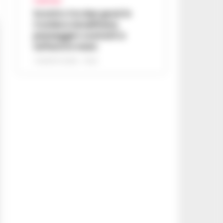
CAMPANIA
Scontro tra due gozzi in
Costiera Amalfitana,
passeggeri costretti a
tuffarsi in mare
7 AGOSTO 2026 - 19:24