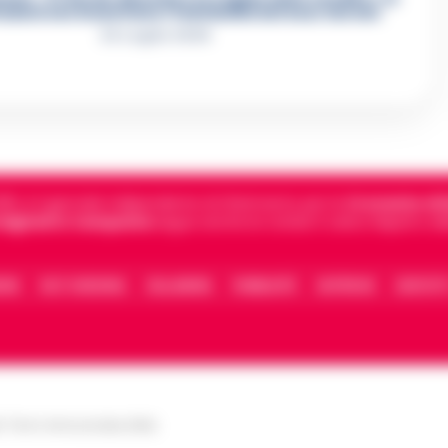
azioni che incastrano i fedelissimi del boss Carolei
24 Luglio 2026
5, è il giornale indipendente di riferimento per le
Cronache di 
 digitali in Campania
segue anche le notizie il calcio Napoli e 
IONE
FACT CHECKING
COLLABORA
PUBBLICITÀ
NOTIFICHE
CONTATT
le Torre Annunziata (NA)