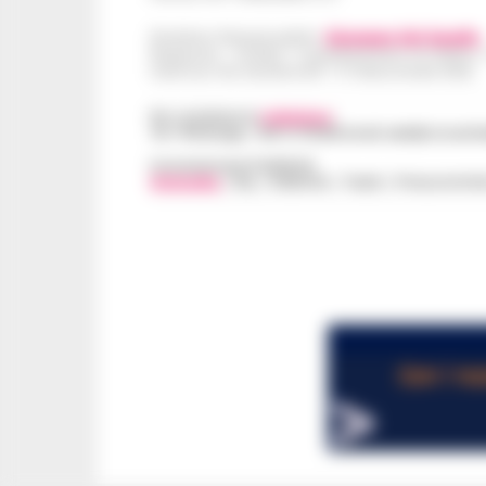
Direttore Responsabile:
Giuseppe Del Gaudio
Redazioni : Scafati / Castellammare di Stabia 
Indirizzo Via Sardoncelli 115 Boscoreale (NA)
Per contattare la
redazione
:
Tel / Whatsapp : 334.12.78.004 email: web@cronache
Concessionaria Pubblicità
Vivimedia
| Sky | Addendo | Teads | Presscommte