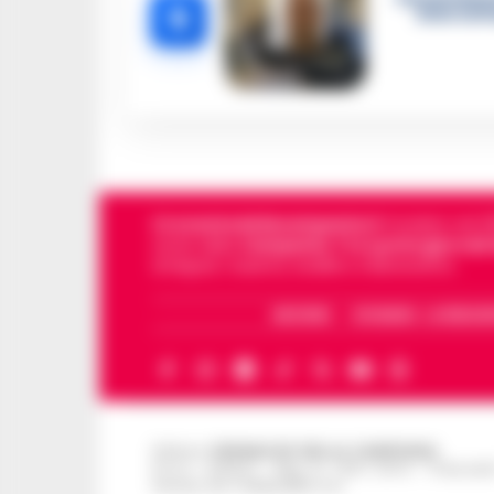
5
intercett
Cronachedellacampania.it
fondato nel 201
storie della
Campania
.
Tra i primi giornali
di Napoli, Caserta, Avellino e Benevento.
ARCHIVIO
CHI SIAMO – LA REDAZ
Editore
CRONACHE DELLA CAMPANIA
R.O.C.: 030531 - Reg. N. 1301/ 2016 - Tribuna
Partita IVA IT08642881216