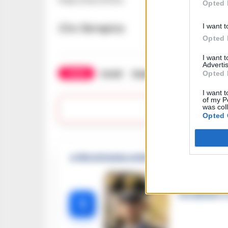
Opted 
I want t
Ciro Serrapica
Opted 
I want 
Advertis
TAGS
Covid
Ospedali
Succedeoggi
Opted 
I want t
of my P
was col
Lasc
Opted 
🔥 Più letti della settimana
Carabiniere c
1