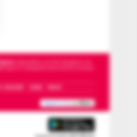
Napoli
, sulla politica, sui fatti del giorno e le
dello sport in Campania. Racconta la Cronaca
I – WHATSAPP
COOKIE
PRIVACY
Scarica la nostra APP Ufficiale