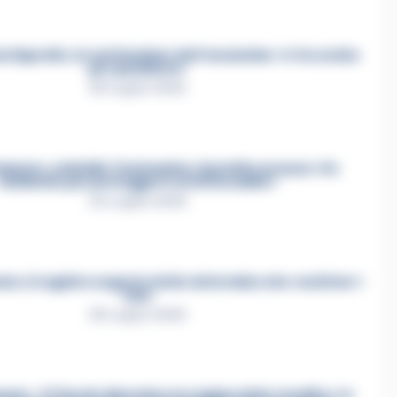
a Esposito, la confessione dell’assassino: «L’ho ucciso
per punizione»
26 Luglio 2026
mmare, omicidio Tommasino, il pentito accusa: «Fu
eliminato per proteggere un intoccabile»
24 Luglio 2026
e, il registro segreto delle determine che «nutriva» i
clan
28 Luglio 2026
re, «Ti faccio diventare la regina delle vendite»: le