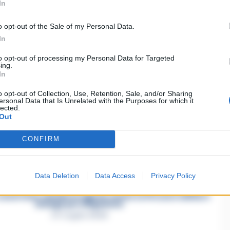
In
o opt-out of the Sale of my Personal Data.
In
to opt-out of processing my Personal Data for Targeted
ing.
In
o opt-out of Collection, Use, Retention, Sale, and/or Sharing
ersonal Data that Is Unrelated with the Purposes for which it
lected.
ia un commento
Out
CONFIRM
Data Deletion
Data Access
Privacy Policy
asertano suicida in Liguria: anche la Procura militare
indaga per istigazione
27 Luglio 2026