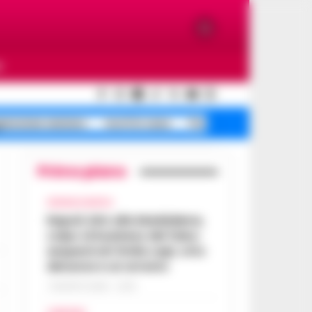
O
ressione anziano
morti in casa
Portici morti in
Primo piano
CRONACA NAPOLI
Napoli, bitz alla Maddalena,
colpo al business del falso:
sequestrati 3mila capi, otto
denunce e un arresto
7 AGOSTO 2026 - 22:19