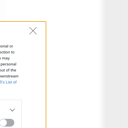
sonal or
ection to
ou may
 personal
out of the
 downstream
B’s List of