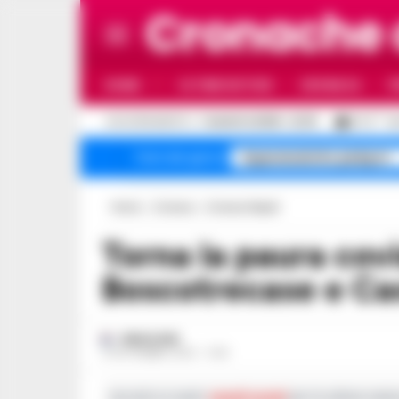
Cronache
HOME
ULTIME NOTIZIE
CRONACA
P
C
AGGIORNAMENTO :
7 AGOSTO 2026 - 22:19
27.3
N
Superenalotto jackpot
Temi del giorno
Home
Cronaca
Cronaca Napoli
Torna la paura covid negli ospedali di
Boscotrecase e C
REDAZIONE
12 SETTEMBRE 2023 - 11:30
Iscriviti ai nostri
canali social
per le ultime notiz