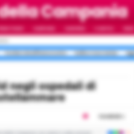
 della Campania
RIMO PIANO
CAMPANIA
CAMORRA
IL NAPOLI
VIDE
APOLI
Costiera Amalfitana scontro
bollino rosso meteo
agg
astellammare
Condividi
ie dalla Campania con notizie e video esclusivi