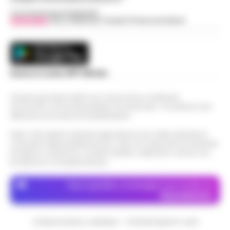
Concessionaria Pubblicità
Vivimedia
| Sky | Addendo | Teads | Presscommtech
Scarica la nostra APP Ufficiale
Questo giornale inoltre non riceve alcun contributo
economico né da enti pubblici né da privati . Si sostiene solo
attraverso le inserzioni pubblicitarie.
Nota: I link esterni indicati negli articoli sono stati verificati al
momento della pubblicazione. Il sito non risponde di eventuali
problemi o disservizi: si invita l’utente a utilizzare i servizi con
prudenza e consapevolezza.
Dove specifico, le immagini sono fornite da
Depositphotos
CRONACHE DELLA CAMPANIA - COPYRIGHT@2014-2026