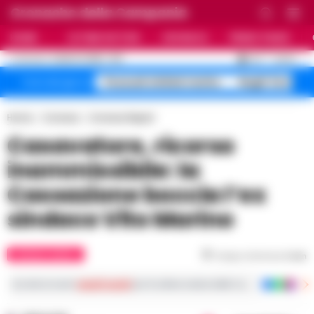
Cronache della Campania
HOME
ULTIME NOTIZIE
CRONACA
PRIMO PIANO
C
33.1
NAPOLI
6 AGOSTO 2026 - 19:11
AGGIORNAMENTO :
Pozzuoli sfollati rischio
Roghi Terra de
Temi del giorno
Home
Cronaca
Cronaca Napoli
Casavatore, ricorso
inammissibile: la
Cassazione boccia l’ex
sindaco Vito Marino
CRONACA NAPOLI
Tempo di lettura
2
min
Iscriviti ai nostri
canali social
per le ultime notizie dalla Campania con notizi