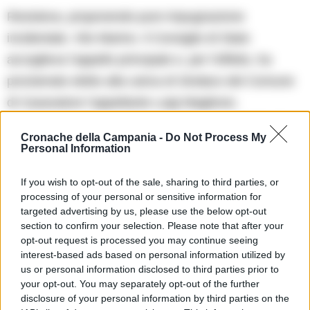
Resisteva, proponendo pure impugnazione
incidentale, Vito Marino. Il Consiglio di Stato
accoglieva l’appello principale e, per l’effetto, ha
proclamato eletto alla carica di Sindaco del Comune
di Casavatore l’appellante Luigi Maglione;
respingendo, invece, l’impugnazione incidentale di
Cronache della Campania -
Do Not Process My
Marino.
Personal Information
If you wish to opt-out of the sale, sharing to third parties, or
Ricorreva per cassazione, avverso la richiamata
processing of your personal or sensitive information for
pronuncia del Consiglio di Stato, Vito Marino, il quale
targeted advertising by us, please use the below opt-out
section to confirm your selection. Please note that after your
articolava due motivi di censura e proponeva, con un
opt-out request is processed you may continue seeing
terzo mezzo, svolto in via subordinata, una questione
interest-based ads based on personal information utilized by
di legittimità costituzionale. Nell’udienza di merito, gli
us or personal information disclosed to third parties prior to
your opt-out. You may separately opt-out of the further
ermellini hanno dichiarato il ricorso inammissibile
disclosure of your personal information by third parties on the