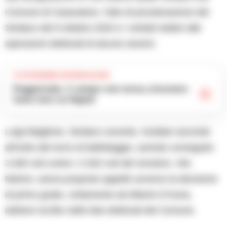
Comune di Casavatore, l’atto di proclamazione del
Sindaco del 9 ottobre 2020 e i verbali relativi alle
operazioni elettorali di alcune sezioni.
TI POTREBBE INTERESSARE
Poggioreale, il campo rom torna a bruciare:
fumo nero su Napoli
Luigi Maglione, Sindaco uscente, risultato secondo
all’esito del turno di ballottaggio, avendo conseguito
3.300 voti contro i 3.302 voti del vincitore, Vito
Marino, aveva proposto appello avverso la decisione
di primo grado, unitamente ad Alberto D’Auria,
elettore iscritto nelle liste elettorali del Comune.