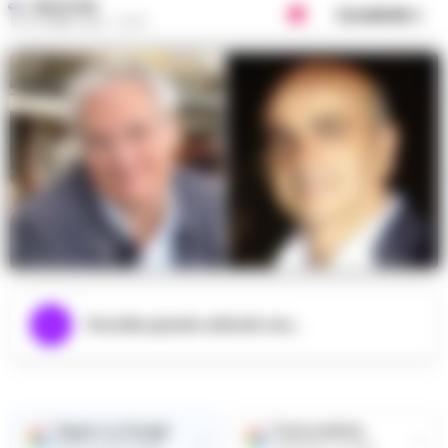
REDAZIONE
Condividi
16 OTTOBRE 2022 - 07:37
Ascolta questo articolo ora...
Seguici su Google
Fonte preferita
→
→
Ricevi le nostre notizie
Aggiungici su Google