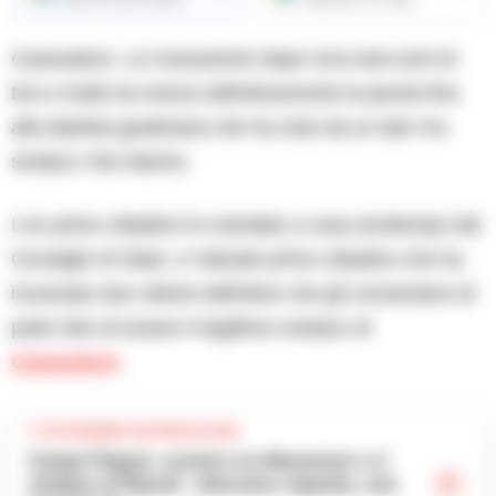
Casavatore. La Cassazione dopo circa due anni di
tira e molla ha messo definitivamente la parola fine
alla diatriba giudiziaria che ha visto da un lato l’ex
sindaco Vito Marino.
L’ex primo cittadino fu mandato a casa anzitempo dal
Consiglio di Stato, e l’attuale primo cittadino che ha
incassato due vittorie definitive che gli consentano di
poter dire di essere il legittimo sindaco di
Casavatore
.
TI POTREBBE INTERESSARE
Campi Flegrei, scontro tra Musumeci e il
sindaco di Bacoli: «Servono risposte, non