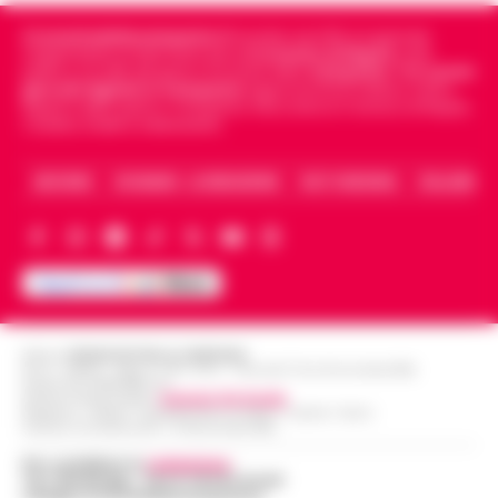
Cronachedellacampania.it
fondato nel 2015, è il giornale
indipendente di riferimento per le
Cronache di Napoli
, sulla
politica, sui fatti del giorno e le storie della
Campania
.
Tra i primi
giornali digitali in Campania
segue anche le notizie il calcio
Napoli e dello sport in Campania. Racconta la Cronaca di Napoli,
Caserta, Avellino e Benevento.
ARCHIVIO
CHI SIAMO – LA REDAZIONE
FACT CHECKING
COLLABORA
Editore
CRONACHE DELLA CAMPANIA
R.O.C.: 030531 - Reg. N. 1301/ 2016 - Tribunale Torre Annunziata (NA)
Partita IVA IT08642881216
Direttore Responsabile:
Giuseppe Del Gaudio
Redazioni : Scafati / Castellammare di Stabia / Caserta / Sarno
Indirizzo Via Sardoncelli 115 Boscoreale (NA)
Per contattare la
redazione
:
Tel / Whatsapp : 334.12.78.004 email:
web@cronachedellacampania.it