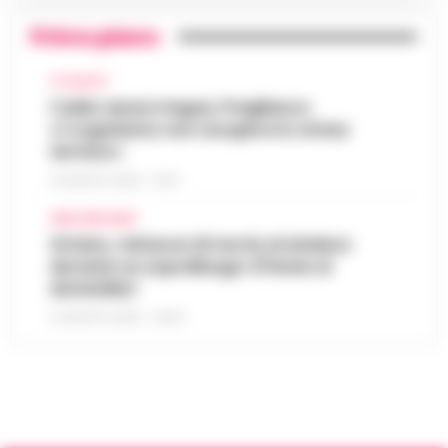
Primo piano
ATTUALITÀ
Caldo senza tregua, Pregliasco:
«L’organismo non recupera lo stress
termico»
6 AGOSTO 2026 - 10:57
AREA VESUVIANA
Striano, minacce di morte al sindaco
durante un sopralluogo: 67enne ai
domiciliari
6 AGOSTO 2026 - 09:43