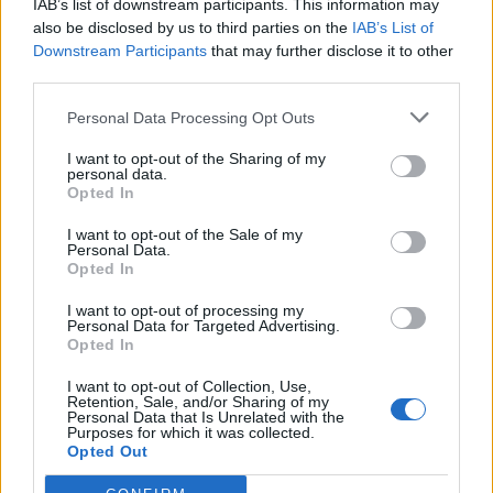
rigettando l’eccesso di potere giurisdizionale di cui si
IAB’s list of downstream participants. This information may
also be disclosed by us to third parties on the
IAB’s List of
sarebbe reso autore il Consiglio di Stato.
Downstream Participants
that may further disclose it to other
third parties.
Quanto alla questione di legittimità costituzionale, è
Personal Data Processing Opt Outs
stata ritenuta palesemente irrilevante. La suprema
I want to opt-out of the Sharing of my
corte, dunque, ha rigettato il ricorso di Vito Marino;
personal data.
Opted In
condannando la parte ricorrente al pagamento delle
I want to opt-out of the Sale of my
spese del giudizio di legittimità, che liquida in 5.000
Personal Data.
Opted In
mila euro per compensi, oltre alle spese forfettarie
nella misura del 15 per cento, agli esborsi liquidati in
I want to opt-out of processing my
Personal Data for Targeted Advertising.
euro 200,00, ed agli accessori di legge; dando atto
Opted In
della sussistenza dei presupposti per il versamento,
I want to opt-out of Collection, Use,
Retention, Sale, and/or Sharing of my
da parte dei ricorrenti, dell’ulteriore importo a titolo di
Personal Data that Is Unrelated with the
Purposes for which it was collected.
contributo unificato pari a quello stabilito per il ricorso,
Opted Out
se dovuto.