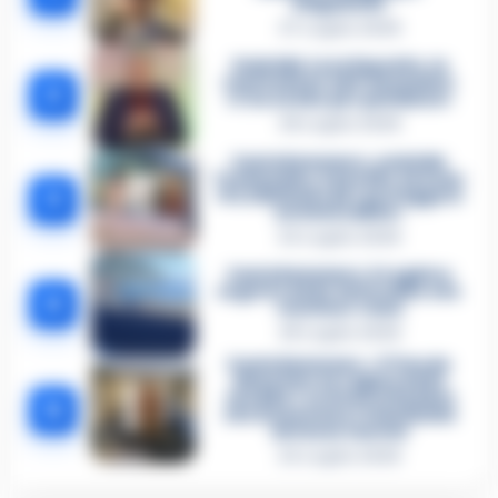
istigazione
27 Luglio 2026
Omicidio Luca Esposito, la
confessione dell’assassino:
2
«L’ho ucciso per punizione»
26 Luglio 2026
Castellammare, omicidio
Tommasino, il pentito accusa:
3
«Fu eliminato per proteggere
un intoccabile»
24 Luglio 2026
Castellammare, il registro
segreto delle determine che
4
«nutriva» i clan
28 Luglio 2026
Castellammare, «Ti faccio
diventare la regina delle
vendite»: le intercettazioni
5
che incastrano i fedelissimi
del boss Carolei
24 Luglio 2026