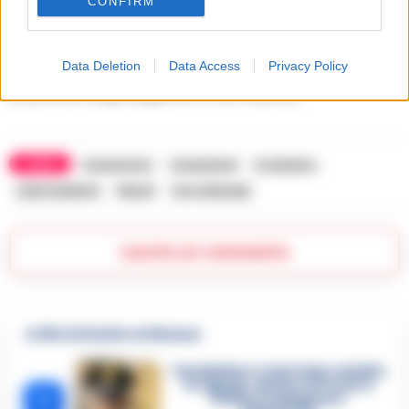
CONFIRM
Carmine Longhi
Data Deletion
Data Access
Privacy Policy
(nella foto Luigi Maglione e Vito Marino)
TAGS
Casavatore
Cassazione
Ex sindaco
Luigi maglione
Napoli
Succedeoggi
Lascia un commento
🔥 Più letti della settimana
Carabiniere casertano suicida
in Liguria: anche la Procura
1
militare indaga per