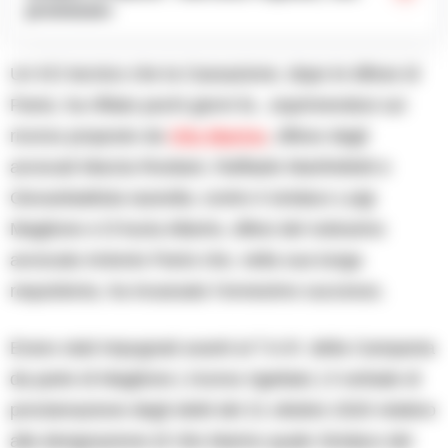
promesse»
Un KO tecnico che la Cassazione, dopo le difese di
Parisi, ha rifilato pochi giorni fa , esprimendosi sul
ricorso proposto da
Vito Marino
, difeso dagli
avvocati Marzia Rositani, Raffaele Manfrellotti e
Giovanbattista Iazeolla; contro il sindaco Luigi
Maglione e D’Auria Alberto, difesi del notissimo
avvocato Antonio Parisi che, nella sua lunga
requisitoria, ha incassato l’ennesimo successo.
Erano stati impugnati avanti al T.A.R. della Campania
da parte di Maglione ( ricorso rigettato ) il verbale di
proclamazione degli eletti del 21 ottobre 2020 relativo
alla designazione di Vito Marino quale Sindaco del