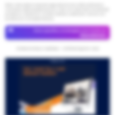
Nota: I link esterni indicati negli articoli sono stati verificati al
momento della pubblicazione. Il sito non risponde di eventuali
problemi o disservizi: si invita l’utente a utilizzare i servizi con
prudenza e consapevolezza.
Dove specifico, le immagini sono fornite da
Depositphotos
CRONACHE DELLA CAMPANIA - COPYRIGHT@2014-2026
PUBBLICITA