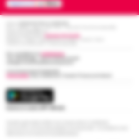
Editore
CRONACHE DELLA CAMPANIA
R.O.C.: 030531 - Reg. N. 1301/ 2016 - Tribunale Torre Annunziata (NA)
Partita IVA IT08642881216
Direttore Responsabile:
Giuseppe Del Gaudio
Redazioni : Scafati / Castellammare di Stabia / Caserta / Sarno
Indirizzo Via Sardoncelli 115 Boscoreale (NA)
Per contattare la
redazione
:
Tel / Whatsapp : 334.12.78.004 email:
web@cronachedellacampania.it
Concessionaria Pubblicità
Vivimedia
| Sky | Addendo | Teads | Presscommtech
Scarica la nostra APP Ufficiale
Questo giornale inoltre non riceve alcun contributo
economico né da enti pubblici né da privati . Si sostiene solo
attraverso le inserzioni pubblicitarie.