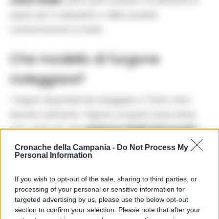
costo totale
vanno però esclusivi ovviamente le
spese per il carburante e delle possibili
contravvenzioni e multe.
Che modello di furgone
noleggiare?
I furgoni disponibili da noleggiare a Torino sono
davvero tantissimi. Ognuno di questi mezzi deve
però adeguarsi alle
esigenze degli interessati
e
dovranno rispettare alcune specifiche normative. In
Cronache della Campania -
Do Not Process My
Personal Information
caso di guasto sarà anche possibile sostituire il
furgone scelto. Tra di essi vi sono in particolar
If you wish to opt-out of the sale, sharing to third parties, or
modo quelli più piccoli di
dimensioni
in cui
processing of your personal or sensitive information for
targeted advertising by us, please use the below opt-out
rientrano ad esempio il modello Renault Kangoo e
section to confirm your selection. Please note that after your
Fiat Doblò che permettono di raggiungere gli spazi