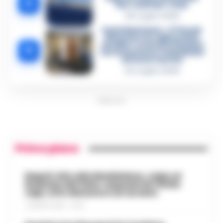
4
che «nutriva» i clan
28 Luglio 2026
Castellammare, «Ti faccio
diventare la regina delle
vendite»: le intercettazioni
5
che incastrano i fedelissimi
del boss Carolei
24 Luglio 2026
PUBBLICITA
Primo piano
Napoli, bitz alla Maddalena, colpo al
business del falso: sequestrati 3mila
capi, otto denunce e un arresto
7 AGOSTO 2026 - 22:19