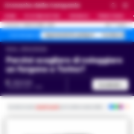
Cronache della Campania
HOME
ULTIME NOTIZIE
CRONACA
PRIMO PIANO
C
28.7
NAPOLI
7 AGOSTO 2026 - 22:19
AGGIORNAMENTO :
Superenalotto jackpot
Costiera Amal
Temi del giorno
Home
Ultime Notizie
Perché scegliere di noleggiare
un furgone a Torino?
REDAZIONE
Condividi
7 GIUGNO 2021 - 11:20
Iscriviti ai nostri
canali social
per le ultime notizie dalla Campania con noti