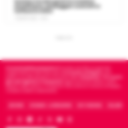
Scontro tra due gozzi in Costiera
Amalfitana, passeggeri costretti a
tuffarsi in mare
7 AGOSTO 2026 - 19:24
PUBBLICITA
Cronachedellacampania.it
fondato nel 2015, è il giornale
indipendente di riferimento per le
Cronache di Napoli
, sulla
politica, sui fatti del giorno e le storie della
Campania
.
Tra i primi
giornali digitali in Campania
segue anche le notizie il calcio
Napoli e dello sport in Campania. Racconta la Cronaca di Napoli,
Caserta, Avellino e Benevento.
ARCHIVIO
CHI SIAMO – LA REDAZIONE
FACT CHECKING
COLLABORA