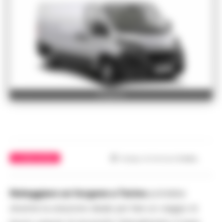
furgone
ULTIME NOTIZIE
Tempo di lettura
3
min.
Noleggiare un furgone a Torino
potrebbe
divenire la soluzione ideale per fare un viaggio di