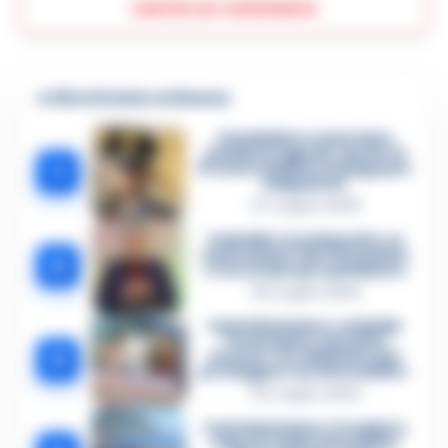
Lascia un commento
🔥 Più letti della settimana
Carabiniere casertano
suicida in Liguria: anche la
1
Procura militare indaga per
istigazione
27 Luglio 2026
Omicidio Luca Esposito, la
confessione dell’assassino:
2
«L’ho ucciso per punizione»
26 Luglio 2026
Castellammare, omicidio
Tommasino, il pentito
3
accusa: «Fu eliminato per
proteggere un intoccabile»
24 Luglio 2026
Castellammare, il registro
segreto delle determine