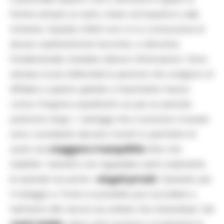
fornire sempre un aiuto chiaro ed esaustivo sulle
richieste
.
Quando infatti non si è a conoscenza di
alcune caratteristiche tecniche, si dimostra
fondamentale chiedere ulteriori informazioni. Sono
sempre di più d’altronde le persone che scelgono di
affidarsi a questo grande e importante mezzo
come il furgone soprattutto se per un periodo
piuttosto lungo. I vantaggi che si possono ricavare
sono considerati davvero incenti e permette di
avere una
maggiore tranquillità
oltre che
stabilità. I benefici non riguardano però solamente
le aziende ma anche i
singoli privati
. Optando per
il noleggio a Torino è possibile puoi accedere a
tantissimi altri servizi sia ordinari che straordinari. Dal