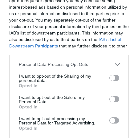
opt-out request is processed you may continue seeing
interest-based ads based on personal information utilized by
più stretti ma di non poter trasportare più di un
us or personal information disclosed to third parties prior to
certo limite di carico. Tra i furgoni di dimensioni
your opt-out. You may separately opt-out of the further
intermedie ci sono il Fiat Talento e il Renault Trafic
disclosure of your personal information by third parties on the
IAB’s list of downstream participants. This information may
mentre per quelli più grandi e maggiormente
also be disclosed by us to third parties on the
IAB’s List of
capienti Peugeot Boxer, Fiat Ducato e Renault
Downstream Participants
that may further disclose it to other
third parties.
Master. Analizzando le molteplici
caratteristiche
dei mezzi in questione, alcuni di essi presentano il
Personal Data Processing Opt Outs
tetto basso, il passo corto oppure dispongono
I want to opt-out of the Sharing of my
personal data.
dell’apposita sponda sollevatrice idraulica, utile per
Opted In
caricare oggetti voluminosi e pesanti. Per guidare i
I want to opt-out of the Sale of my
furgoni e noleggiare occorre essere in possesso
Personal Data.
Opted In
della patente B. Una volta visionati i vari modelli è
necessario capire quale sia quello più adatto alle
I want to opt-out of processing my
Personal Data for Targeted Advertising.
singole necessità. Naturalmente un occhio di
Opted In
riguardo dovrà essere riservato al prezzo. Con