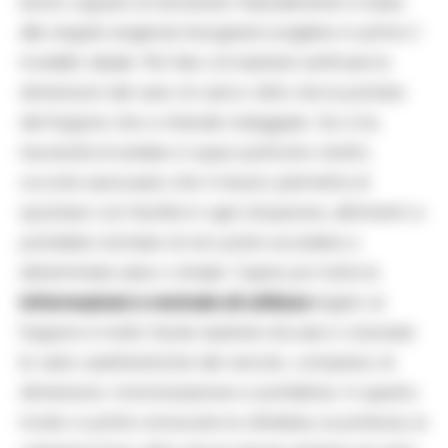
lavoro oppure di necessità. Naturalmente in base
alle singole esigenze bisognerà scegliere in primis il
modello ideale. Per fare ciò basterà verificare le
dimensioni del vano di carico oltre che la portata
del furgone che si intende noleggiare. Se si ha
necessità di andare in spazi piuttosto stretti,
occorre assicurarsi che il mezzo permetta di
spostarsi con facilità in ogni situazione, altrimenti si
potrebbe rischiare di non poter accedere a
determinate aree o strade. Capire poi tutte le
informazioni e metodo di utilizzo
legato al
furgone è molto facile; basterà cliccare e visionare
le varie caratteristiche del veicolo, compreso di
dimensioni, motorizzazione e portellone. In questo
modo si potrà conoscere la cilindrata, la potenza, la