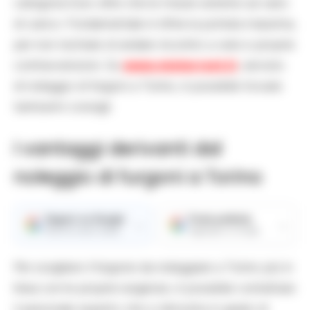
categoria Euro oltre che le misure esterne sul vano
di carico. Fondamentale è infine la portata massima,
per non rischiare di andare incontro a vere e proprie
contravvenzioni. Su
www.misterrent.it
, servizio
di noleggio di furgoni a Torino, è possibile trovare
tantissimi consigli.
I vantaggi derivanti dal
noleggio di furgoni a Torino
Seguici su Google
Fonte preferita
→
→
Ricevi le nostre notizie
Aggiungici su Google
Per scegliere il furgone da noleggiare a Torino più in
linea con le proprie esigenze, è possibile contattare
il personale esperto che si dimostra in grado di