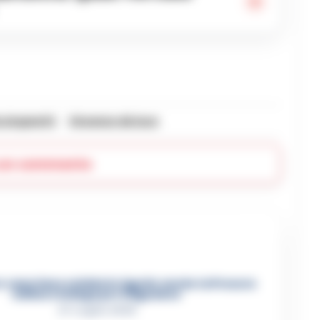
 zingaretti
Vincenzo de luca
 un commento
 casertano suicida in Liguria: anche la Procura
militare indaga per istigazione
27 Luglio 2026