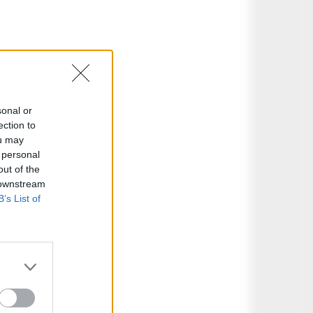
sonal or
ection to
ou may
 personal
out of the
 downstream
B’s List of