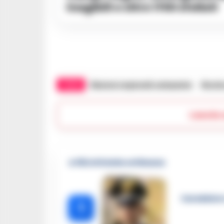
inagibili e oltre 1700 sfollati
TAGS
Elezioni regionali campania
Nicola
Lascia
🔥 Più letti della settimana
Carabiniere
1