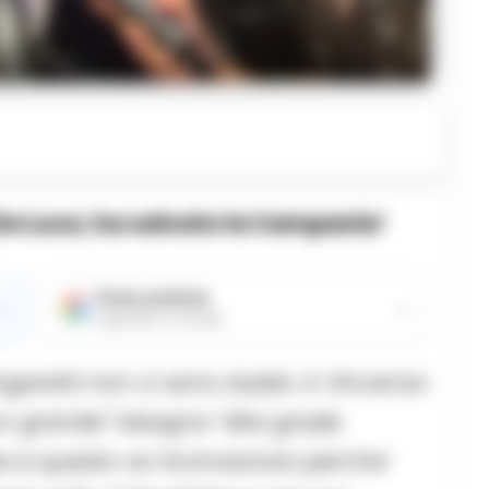
 De Luca, ha salvato la Campania’
Fonte preferita
→
→
Aggiungici su Google
Zingaretti non ci sono dubbi. A Vincenzo
n grande” bisogna “dire grazie
a e questo va riconosciuto perche’