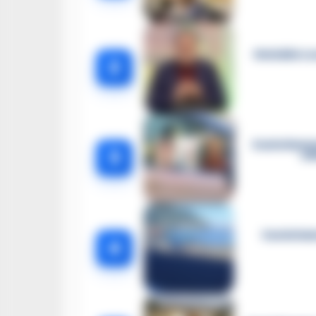
Omicidio Lu
2
Castellamma
3
el
Castellam
4