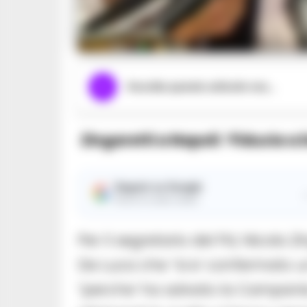
Ascolta questo articolo ora...
Zingaretti a Napoli: ‘Fiducia a
Seguici su Google
Ricevi le nostre notizie
Per il segretario del Pd, Nicola 
De Luca che “si e’ confermato u
“perche’ ha salvato la Campani