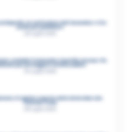
ca Esposito, la confessione dell’assassino: «L’ho
ucciso per punizione»
26 Luglio 2026
re, omicidio Tommasino, il pentito accusa: «Fu
iminato per proteggere un intoccabile»
24 Luglio 2026
mare, il registro segreto delle determine che
«nutriva» i clan
28 Luglio 2026