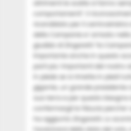
altrimenti le scelte si fanno se
comportamenti”. Il riconoscime
ricandidato per il centrosinistra
della Campania e’ arrivato nell
giudizio di Zingaretti “la Campani
importante anche in questo scont
parti piu’ importanti del nostro s
in piede se si rimette in piedi tu
gigante, un grande presidente 
sua terra e per questo bisogna d
confermargli la fiducia perche’
ha aggiunto Zingaretti. Lo scontr
l’avvicinarsi della data del voto,