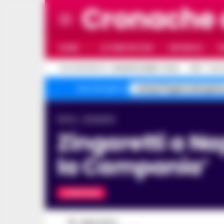
Cronache
HOME
ULTIME NOTIZIE
CRONACA
P
C
AGGIORNAMENTO :
6 AGOSTO 2026 - 21:44
26.5
NAPO
Campi Flegrei emergenz
Temi del giorno
Home
Campania
Zingaretti a Napoli: ‘Fiducia a De Luca, ha salvato
la Campania’
CAMPANIA
FABIO TESTA