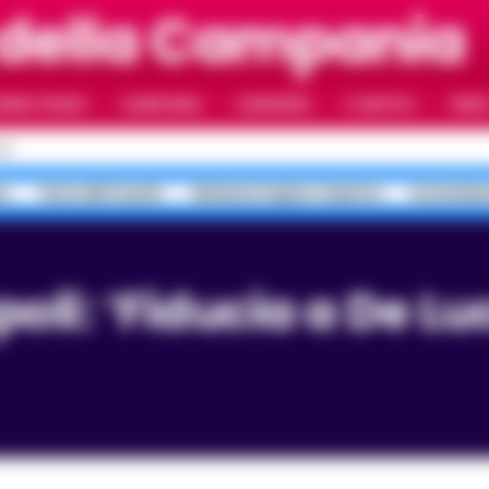
 della Campania
RIMO PIANO
CAMPANIA
CAMORRA
IL NAPOLI
VIDE
LI
a
Terra dei Fuochi
Sistema Caprio Caserta
Scommess