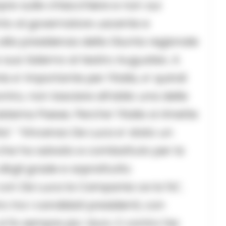
mpre sulle chiacchiere e non sui
nto al governatore uscente e
 alla presidenza della Giunta regionale
a sua Salerno al teatro Augusteo. A
a e’ importante per l’Italia, e’ quindi
ro, non lasciare all’oblio una delle
istema Paese. Perche’ l’Italia si rimette
tta”. “Vincenzo De Luca e’ stato un
che ha salvato e combattuto per la
irgli grazie e soprattutto
 con De Luca la Campania ce la fa”,
o tra i candidati presidenti, con
 si fa sempre piu’ duro. E contro l’ex