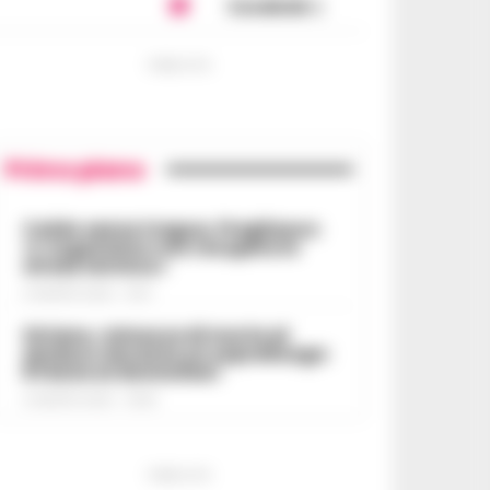
Condividi
PUBBLICITA
Primo piano
Caldo senza tregua, Pregliasco:
«L’organismo non recupera lo
stress termico»
6 AGOSTO 2026 - 10:57
Striano, minacce di morte al
sindaco durante un sopralluogo:
67enne ai domiciliari
6 AGOSTO 2026 - 09:43
PUBBLICITA