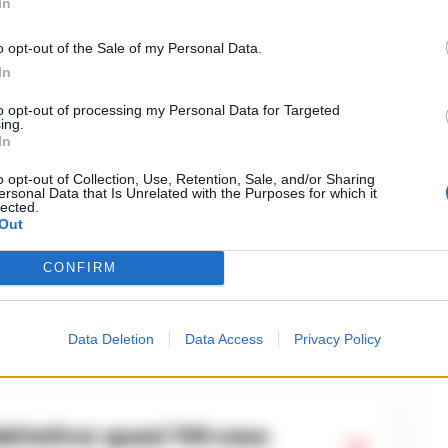
In
lvini per un comizio in piazza
al sito di stoccaggio dei rifiuti di
o opt-out of the Sale of my Personal Data.
In
i Giugliano e dove oggi e’ divampato un
to opt-out of processing my Personal Data for Targeted
 campo roma “Da ministro e’ venuto
ing.
In
occupato della situazione del
o opt-out of Collection, Use, Retention, Sale, and/or Sharing
liziotti”, sottolinea Caldoro che,
ersonal Data that Is Unrelated with the Purposes for which it
lected.
Out
 Barba&Capelli condotta da Corrado
vendica che il centrodestra “e’
CONFIRM
ll’altra parte c’e’ un pezzo di potere
ere”.
Data Deletion
Data Access
Privacy Policy