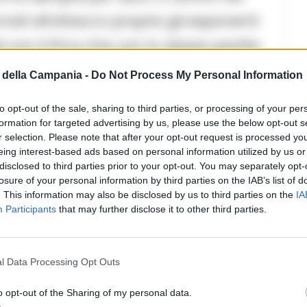
nati all’attacco proprio gli esponenti
con il Pd e che con lo stesso partito
 centri importanti della provincia di
della Campania -
Do Not Process My Personal Information
no d’Arco, citta’ del ministro degli
to opt-out of the sale, sharing to third parties, or processing of your per
arambino, candidata alla presidenza
formation for targeted advertising by us, please use the below opt-out s
r selection. Please note that after your opt-out request is processed y
ato il tiro e ha definito De Luca “un
eing interest-based ads based on personal information utilized by us or
he per il competitor del centrodestra,
disclosed to third parties prior to your opt-out. You may separately opt-
losure of your personal information by third parties on the IAB’s list of
“evanescente”. Le stoccate sono
. This information may also be disclosed by us to third parties on the
IA
Participants
that may further disclose it to other third parties.
ca organizzata dalla redazione del Tgr
spiegato Ciarambino – Vincenzo De Luca
l Data Processing Opt Outs
o Caldoro ha abbandonato lo studio a
mani a Napoli sara’ in visita il
o opt-out of the Sharing of my personal data.