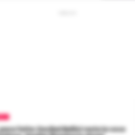
PUBBLICITA
OLI
pace fatta: Decibel Bellini resta la voce