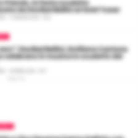
& Friends, la festa scudetto
zata da Decibel Bellini al Gold Tower
ILE
-
27 MAGGIO 2023 - 16:21
OLI
vero”: Decibel Bellini, Emiliana Cantone
e celebrano in musica lo scudetto del
ILE
-
28 APRILE 2023 - 19:17
PUBBLICITA
APOLI