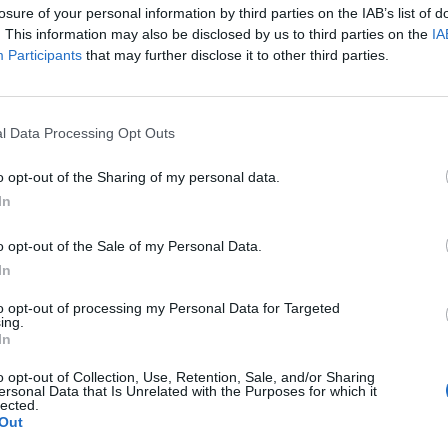
losure of your personal information by third parties on the IAB’s list of
. This information may also be disclosed by us to third parties on the
IA
Participants
that may further disclose it to other third parties.
OLI
 lo stadio cambia voce: via lo storico
l Data Processing Opt Outs
 Decibel Bellini. Al suo posto la società
ier
o opt-out of the Sharing of my personal data.
GAUDIO
-
28 AGOSTO 2025 - 17:29
In
o opt-out of the Sale of my Personal Data.
In
scita musicale: “Vola” di Decibel
 & Mavi, un singolo dance carico di
to opt-out of processing my Personal Data for Targeted
ing.
a
In
ILE
-
23 MARZO 2025 - 11:32
o opt-out of Collection, Use, Retention, Sale, and/or Sharing
ersonal Data that Is Unrelated with the Purposes for which it
lected.
APOLI
Out