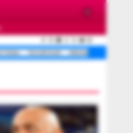
O
e Traiano
Terra dei fuochi
Infezione ospedaliera