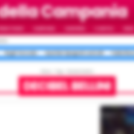
della Campania
RIMO PIANO
CAMPANIA
CAMORRA
IL NAPOLI
VIDE
POLI
Roghi Terra dei
Quartieri Spagnoli controlli
Faida Rion
Home
Tags
Decibel bellini
DECIBEL BELLINI