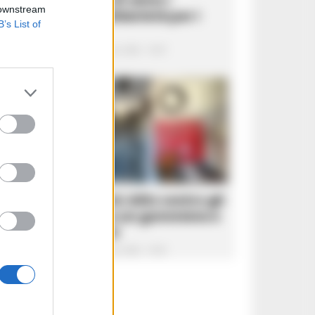
 downstream
contratti di solidarietà per i
B’s List of
lavoratori
Vincenzo Scarpa
-
6 Agosto 2026 - 19:47
CRONACA NAPOLI
Terra dei fuochi, blitz contro gli
abusivi: sigilli a un gommista e
un centro rifiuti
Vincenzo Scarpa
-
6 Agosto 2026 - 19:35