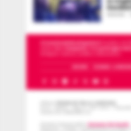
In migl
Decibel 
REDAZIONE
-
1
Cronachedellacampania.it
fondato nel 201
storie della
Campania
.
Tra i primi giornali
di Napoli, Caserta, Avellino e Benevento.
ARCHIVIO
CHI SIAMO – LA REDAZ
Editore
CRONACHE DELLA CAMPANIA
R.O.C.: 030531 - Reg. N. 1301/ 2016 - Tribuna
Partita IVA IT08642881216
Direttore Responsabile:
Giuseppe Del Gaudio
Redazioni : Scafati / Castellammare di Stabia 