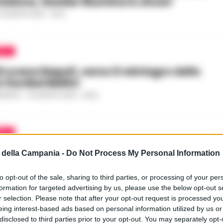
adona, Geolier illumina lo show!
0 AGOSTO 2025 - 15:00
OLI
i scena Napoli, verso il reintegro dello
 Decibel Bellini
UNZIATA
-
30 AGOSTO 2025 - 09:29
OLI
so: Geolier ferma il rapporto col
della Campania -
Do Not Process My Personal Information
“Chiesto il reintegro di Bellini”
GAUDIO
-
29 AGOSTO 2025 - 08:03
to opt-out of the sale, sharing to third parties, or processing of your per
formation for targeted advertising by us, please use the below opt-out s
PUBBLICITA
r selection. Please note that after your opt-out request is processed y
eing interest-based ads based on personal information utilized by us or
disclosed to third parties prior to your opt-out. You may separately opt-