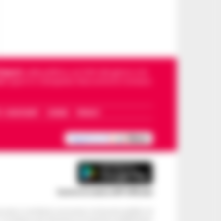
Napoli
, sulla politica, sui fatti del giorno e le
dello sport in Campania. Racconta la Cronaca
I – WHATSAPP
COOKIE
PRIVACY
Scarica la nostra APP Ufficiale
ve alcun contributo economico né da enti pubblici né
. Si sostiene solo attraverso le inserzioni pubblicitarie.