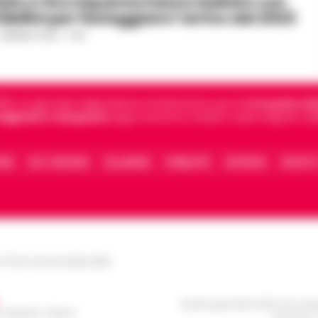
iaia a Vico Equense hanno ballato con
Bellini per festeggiare l’arrivo del 2023
 GENNAIO 2023 - 17:43
5, è il giornale indipendente di riferimento per le
Cronache di 
 digitali in Campania
segue anche le notizie il calcio Napoli e 
IONE
FACT CHECKING
COLLABORA
PUBBLICITÀ
NOTIFICHE
CONTATT
le Torre Annunziata (NA)
Questo giornale inoltre non rice
/ Caserta / Sarno
da privati 