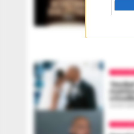
Fuori su
Decibel 
Avitabi
GUSTAVO GENT
CALCIO NAP
‘Decibel
matrimo
e Kouli
GUSTAVO GENT
CALCIO NAP