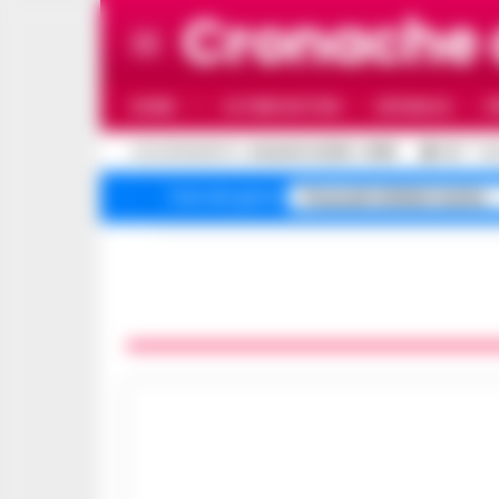
Cronache 
HOME
ULTIME NOTIZIE
CRONACA
P
C
AGGIORNAMENTO :
6 AGOSTO 2026 - 19:59
33.1
NA
Pozzuoli sfollati rischio
Temi del giorno