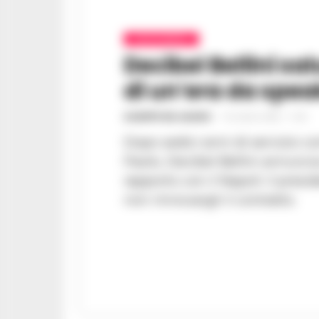
CALCIO NAPOLI
Decibel Bellini sal
di un’era da spea
GIUSEPPE DEL GAUDIO
-
19 LUGLIO 2026 - 11:40
Dopo sedici anni di servizio c
Paolo, Decibel Bellini annuncia
rapporto con il Napoli: il presi
non rinnovargli il contratto.