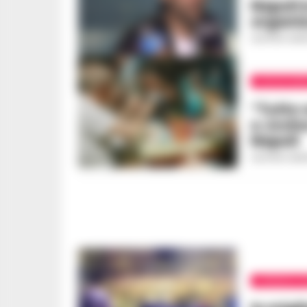
Napoli 
organiz
GUSTAVO GENT
CALCIO NAP
“Tutto 
e Jovin
Napoli
GUSTAVO GENT
CRONACA N