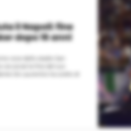
uta il Napoli: fine
ker dopo 16 anni
ome voce dello stadio San
 via social la fine del suo
dente De Laurentiis ha scelto di