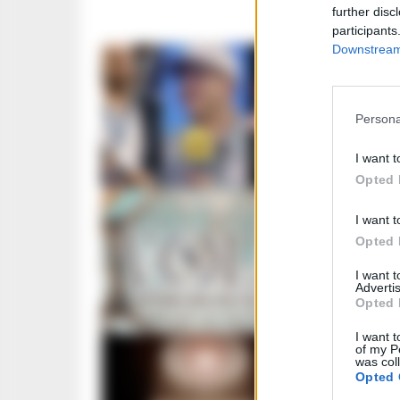
further disc
participants
Downstream 
CALCIO NAP
Napoli,
Persona
speaker
di Geol
I want t
GIUSEPPE DEL 
Opted 
I want t
MUSIC
Opted 
Nuova u
Bellini
I want 
Advertis
energi
Opted 
GUSTAVO GENT
I want t
of my P
was col
CRONACA N
Opted 