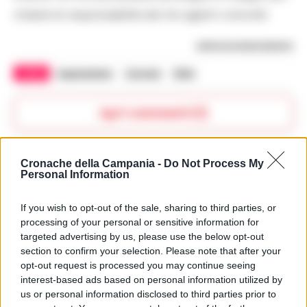
chiarire le responsabilità dei tre agenti coinvolti.
RIPRODUZIONE RISERVATA
TAGS
Aggressione
Carcere
Killer
Apri commenti (1)
Commenti
Cronache della Campania -
Do Not Process My
(1)
Personal Information
If you wish to opt-out of the sale, sharing to third parties, or
processing of your personal or sensitive information for
Rosa Villa
ha detto:
targeted advertising by us, please use the below opt-out
28 Giugno 2025 - 20:32 alle 20:32
section to confirm your selection. Please note that after your
opt-out request is processed you may continue seeing
La situazion nel carcere di Prato è
interest-based ads based on personal information utilized by
molto complicata e ci sono tanti
us or personal information disclosed to third parties prior to