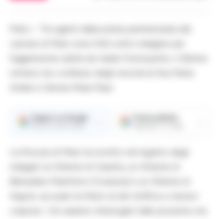
Prato – Tre agenti della polizia penitenziaria del
carcere di Prato sono finiti sotto indagine per
l’aggressione subita da Vasile Frumuzache, il 32enne
romeno reo confesso degli omicidi di Ana Maria
Andrei e Denisa Maria Paun.
Seguici su Google
Fonte preferita
→
→
Ricevi le nostre notizie
Aggiungici su Google
La Procura di Prato ha iscritto nel registro degli
indagati un 24enne di Caserta, un 40enne di
Belvedere Marittimo (Cosenza) e un 45enne di
Napoli, accusati di rifiuto di atti d’ufficio e lesioni
colpose. I tre saranno interrogati nelle prossime ore.