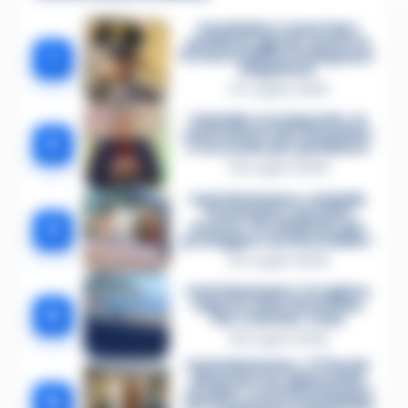
Carabiniere casertano
suicida in Liguria: anche la
1
Procura militare indaga per
istigazione
27 Luglio 2026
Omicidio Luca Esposito, la
confessione dell’assassino:
2
«L’ho ucciso per punizione»
26 Luglio 2026
Castellammare, omicidio
Tommasino, il pentito
3
accusa: «Fu eliminato per
proteggere un intoccabile»
24 Luglio 2026
Castellammare, il registro
segreto delle determine
4
che «nutriva» i clan
28 Luglio 2026
Castellammare, «Ti faccio
diventare la regina delle
vendite»: le intercettazioni
5
che incastrano i fedelissimi