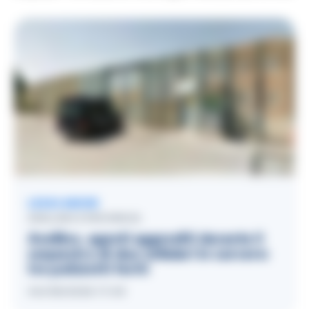
LEGGI ANCHE
AVELLINO E PROVINCIA
Avellino, agenti aggrediti durante il
sequestro di due cellulari in carcere:
tre poliziotti feriti
04/08/2026 17:49