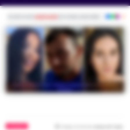
Iscriviti ai nostri
canali social
per le ultime notizie dalla Campania con noti
Denisa Maria Paun, Vasile Frumuzache e Ana Maria
Andrei
ATTUALITÀ
Tempo di lettura
meno di 1
min.