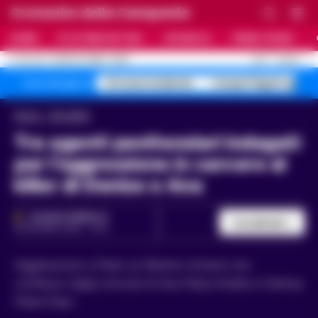
Cronache della Campania
HOME
ULTIME NOTIZIE
CRONACA
PRIMO PIANO
C
31.5
NAPOLI
8 AGOSTO 2026 - 19:02
AGGIORNAMENTO :
A1 maxi incidente
Campi Flegrei sgomb
Temi del giorno
Home
Attualità
Tre agenti penitenziari indagati
per l’aggressione in carcere al
killer di Denise e Ana
ROSARIA FEDERICO
Condividi
28 GIUGNO 2025 - 10:57
Aggressione a Prato al 32enne romeno reo
confesso degli omicidi di Ana Maria Andrei e Denisa
Maria Paun