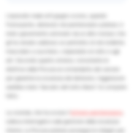
L’episodio risale al 6 giugno scorso, quando
Frumuzache, detenuto nel penitenziario pratese, è
stato gravemente ustionato da un altro recluso che
gli ha versato addosso un pentolino di olio bollente
mescolato a zucchero, colpendolo al volto e agli
arti. Secondo quanto emerso, nonostante le
direttive della Procura al comandante del carcere
per garantire la sicurezza del detenuto, l’aggressore
sarebbe stato “lasciato del tutto libero” di compiere
l’atto.
La vicenda, che ha scosso l’
istituto penitenziario
,
solleva interrogativi sulla gestione della sicurezza
interna. La Procura pratese prosegue le indagini per