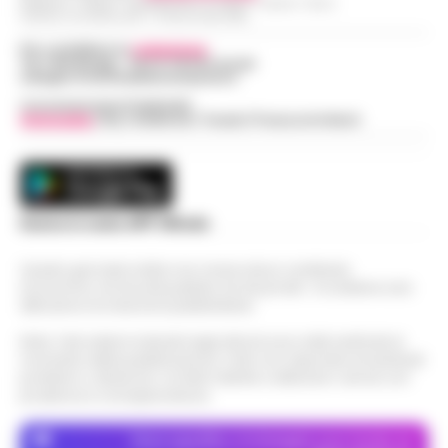
Redazioni : Scafati / Castellammare di Stabia / Caserta / Sarno
Indirizzo Via Sardoncelli 115 Boscoreale (NA)
Per contattare la
redazione
:
Tel / Whatsapp : 334.12.78.004 email:
web@cronachedellacampania.it
Concessionaria Pubblicità
Vivimedia
| Sky | Addendo | Teads | Presscommtech
Scarica la nostra APP Ufficiale
Questo giornale inoltre non riceve alcun contributo
economico né da enti pubblici né da privati . Si sostiene solo
attraverso le inserzioni pubblicitarie.
Nota: I link esterni indicati negli articoli sono stati verificati al
momento della pubblicazione. Il sito non risponde di eventuali
problemi o disservizi: si invita l’utente a utilizzare i servizi con
prudenza e consapevolezza.
Dove specifico, le immagini sono fornite da