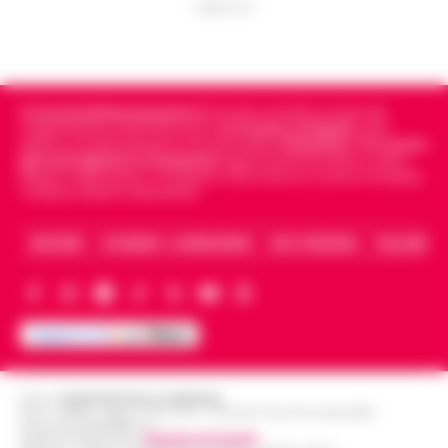
PUBBLICITA
Cronachedellacampania.it
fondato nel 2015, è il giornale
indipendente di riferimento per le
Cronache di Napoli
, sulla
politica, sui fatti del giorno e le storie della
Campania
.
Tra i primi
giornali digitali in Campania
segue anche le notizie il calcio
Napoli e dello sport in Campania. Racconta la Cronaca di Napoli,
Caserta, Avellino e Benevento.
ARCHIVIO
CHI SIAMO – LA REDAZIONE
FACT CHECKING
COLLABORA
Editore
CRONACHE DELLA CAMPANIA
R.O.C.: 030531 - Reg. N. 1301/ 2016 - Tribunale Torre Annunziata (NA)
Partita IVA IT08642881216
Direttore Responsabile:
Giuseppe Del Gaudio