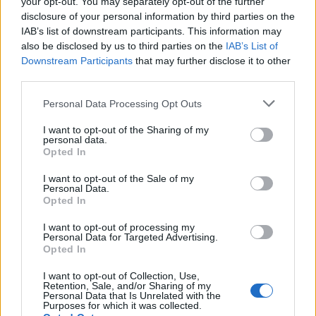
your opt-out. You may separately opt-out of the further
aspetti da considerare. È importante
disclosure of your personal information by third parties on the
che le autorità facciano chiarezza su
IAB’s list of downstream participants. This information may
come sia potuto succedere un
also be disclosed by us to third parties on the
IAB’s List of
Downstream Participants
that may further disclose it to other
episodio così grave, per garantire la
third parties.
sicurezza di tutti.
Personal Data Processing Opt Outs
I want to opt-out of the Sharing of my
personal data.
Opted In
Lascia un commento
I want to opt-out of the Sale of my
Personal Data.
Opted In
Il tuo indirizzo email non sarà pubblicato.
I campi
obbligatori sono contrassegnati
*
I want to opt-out of processing my
Personal Data for Targeted Advertising.
Commento
*
Opted In
I want to opt-out of Collection, Use,
Retention, Sale, and/or Sharing of my
Personal Data that Is Unrelated with the
Purposes for which it was collected.