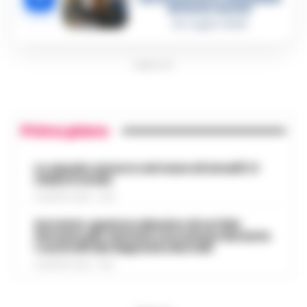
del boss Carolei
24 Luglio 2026
PUBBLICITA
Primo piano
Lo squalo azzurro nel mare di Amalfi: il
video è virale
8 AGOSTO 2026 - 13:35
Sorrento: gestore abusivo di un lido
fermato per tentata corruzione durante
i controlli del deputato Borrelli
8 AGOSTO 2026 - 13:18