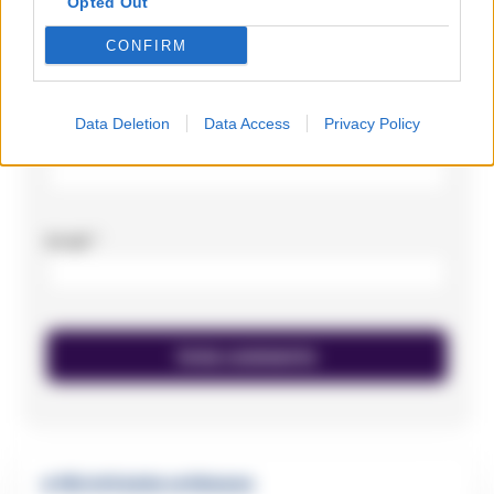
Opted Out
CONFIRM
Data Deletion
Data Access
Privacy Policy
Nome
*
Email
*
🔥 Più letti della settimana