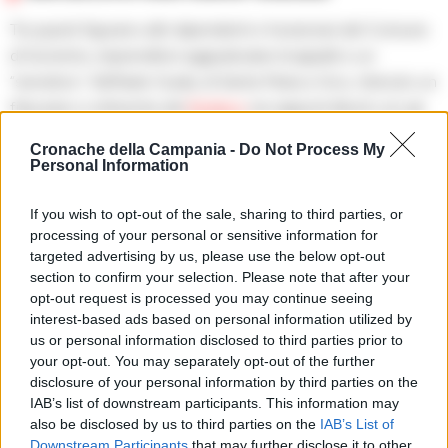
Tra questi figurano altri dipendenti e funzionari del Comune
di Sorrento, imprenditori aggiudicatari di appalti e un
“sensitivo”, Raffaele Guida, di Santa Maria a Vico, ritenuto un
fiduciario e referente del
Sindaco
nei rapporti illeciti con gli
imprenditori. Questi soggetti sono indagati per corruzione,
Cronache della Campania -
Do Not Process My
turbativa d’asta e peculato.
Personal Information
Le perquisizioni hanno portato al sequestro di documenti di
If you wish to opt-out of the sale, sharing to third parties, or
processing of your personal or sensitive information for
interesse investigativo, smartphone, PC e tablet. Inoltre,
targeted advertising by us, please use the below opt-out
sono state rinvenute ulteriori somme di denaro in contanti
section to confirm your selection. Please note that after your
per un importo complessivo di oltre 285.000 euro. Di
opt-out request is processed you may continue seeing
questi, oltre 34.000 euro sono stati trovati nell’abitazione
interest-based ads based on personal information utilized by
us or personal information disclosed to third parties prior to
del Sindaco e oltre 167.000 euro nell’abitazione del
your opt-out. You may separately opt-out of the further
“sensitivo” Guida, occultati in un incavo di un tavolo da
disclosure of your personal information by third parties on the
biliardo.
IAB’s list of downstream participants. This information may
also be disclosed by us to third parties on the
IAB’s List of
È emerso che già in data 28 dicembre 2024, il Sindaco
Downstream Participants
that may further disclose it to other