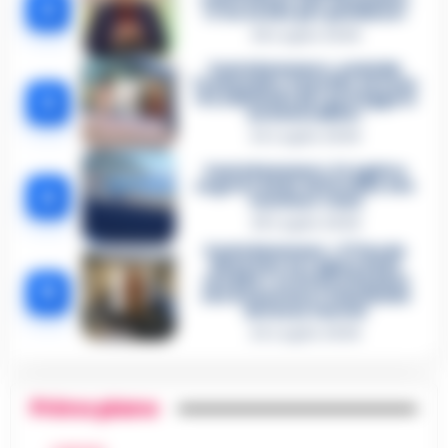
2
«L’ho ucciso per punizione»
26 Luglio 2026
Castellammare, omicidio
Tommasino, il pentito accusa:
3
«Fu eliminato per proteggere
un intoccabile»
24 Luglio 2026
Castellammare, il registro
segreto delle determine che
4
«nutriva» i clan
28 Luglio 2026
Castellammare, «Ti faccio
diventare la regina delle
vendite»: le intercettazioni
5
che incastrano i fedelissimi
del boss Carolei
24 Luglio 2026
Primo piano