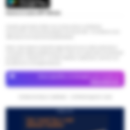
Scarica la nostra APP Ufficiale
Questo giornale inoltre non riceve alcun contributo
economico né da enti pubblici né da privati . Si sostiene solo
attraverso le inserzioni pubblicitarie.
Nota: I link esterni indicati negli articoli sono stati verificati al
momento della pubblicazione. Il sito non risponde di eventuali
problemi o disservizi: si invita l’utente a utilizzare i servizi con
prudenza e consapevolezza.
Dove specifico, le immagini sono fornite da
Depositphotos
CRONACHE DELLA CAMPANIA - COPYRIGHT@2014-2026
PUBBLICITA