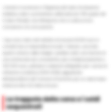
L’arresto è avvenuto in flagranza del reato di induzione
indebita a dare o promettere utilità (articolo 319-quater del
Codice Penale), una fattispecie che si colloca tra la
corruzione e la concussione.
I due sono stati colti nell’atto di ricevere 6.000 euro in
contanti da un imprenditore locale. Il denaro, secondo
quanto emerso dalle indagini, sarebbe stato una tranche di
una somma ben più consistente, pari complessivamente a
120.000 euro, pattuita in relazione all’appalto per i servizi di
refezione scolastica 2023-2026, aggiudicato
all’imprenditore dal Comune di Sorrento per un valore base
d’asta di oltre 4,5 milioni di euro.
La trappola della cena e i soldi
sequestrati