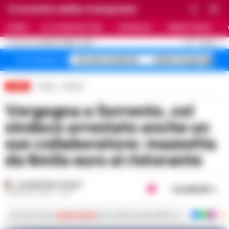
Cronache della Campania
HOME
ULTIME NOTIZIE
CRONACA
PRIMO PIANO
C
33
NAPOLI
8 AGOSTO 2026 - 15:25
AGGIORNAMENTO :
A1 maxi incidente
salme nei garage
Temi del giorno
LIVE
Home
Comuni
Vergogna a Sorrento, col
sindaco arrestato anche un
suo collaboratore: mazzetta
da 6mila euro al ristorante
GIUSEPPE DEL GAUDIO
Condividi
21 MAGGIO 2025 - 10:47
Iscriviti ai nostri
canali social
per le ultime notizie dalla Campania con notizi