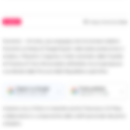
COMUNI
Tempo di lettura
2
min
Sorrento – Un’onta, una vergogna che fa tornare indietro
Sorrento ai tempi di Tangentopoli: nella tarda serata di ieri, il
sindaco, Massimo Coppola, è stato arrestato dalla Guardia
di Finanza di Torre Annunziata nell’ambito di un’operazione
coordinata dalla Procura della Repubblica oplontina.
Seguici su Google
Fonte preferita
→
→
Ricevi le nostre notizie
Aggiungici su Google
Insieme a lui, è finito in manette anche Francesco Di Maio,
collaboratore e componente dello staff personale del primo
cittadino.