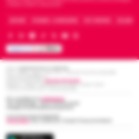
Caserta, Avellino e Benevento.
ARCHIVIO
CHI SIAMO – LA REDAZIONE
FACT CHECKING
COLLABORA
Editore
CRONACHE DELLA CAMPANIA
R.O.C.: 030531 - Reg. N. 1301/ 2016 - Tribunale Torre Annunziata (NA)
Partita IVA IT08642881216
Direttore Responsabile:
Giuseppe Del Gaudio
Redazioni : Scafati / Castellammare di Stabia / Caserta / Sarno
Indirizzo Via Sardoncelli 115 Boscoreale (NA)
Per contattare la
redazione
:
Tel / Whatsapp : 334.12.78.004 email:
web@cronachedellacampania.it
Concessionaria Pubblicità
Vivimedia
| Sky | Addendo | Teads | Presscommtech