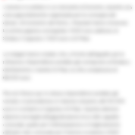
L’arresto è scattato in un ristorante di Sorrento, durante una
cena appositamente organizzata per la consegna del
denaro. Al momento del fermo, i finanzieri hanno rinvenuto
la somma appena consegnata: 4.500 euro addosso al
Sindaco Coppola e 1.500 euro a Di Maio.
Le indagini hanno rivelato che, a fronte dell’appalto per la
refezione, l’imprenditore avrebbe già corrisposto al Sindaco,
direttamente o tramite Di Maio, la cifra complessiva di
66.000 euro.
Ma non finisce qui: lo stesso imprenditore avrebbe già
versato, in precedenza e in diverse soluzioni, altri 50.000
euro in contanti a Coppola e Di Maio. Questa ulteriore
dazione era legata all’aggiudicazione di un altro appalto
comunale, quello per l’ottimizzazione e il miglioramento
dell’asilo nido comunale per il triennio scolastico 2022-