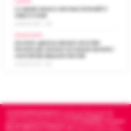
CAMPANIA
Lo squalo azzurro nel mare di Amalfi: il
video è virale
8 AGOSTO 2026 - 13:35
CRONACA NAPOLI
Sorrento: gestore abusivo di un lido
fermato per tentata corruzione durante i
controlli del deputato Borrelli
8 AGOSTO 2026 - 13:18
Cronachedellacampania.it
fondato nel 2015, è il giornale
indipendente di riferimento per le
Cronache di Napoli
, sulla
politica, sui fatti del giorno e le storie della
Campania
.
Tra i primi
giornali digitali in Campania
segue anche le notizie il calcio
Napoli e dello sport in Campania. Racconta la Cronaca di Napoli,