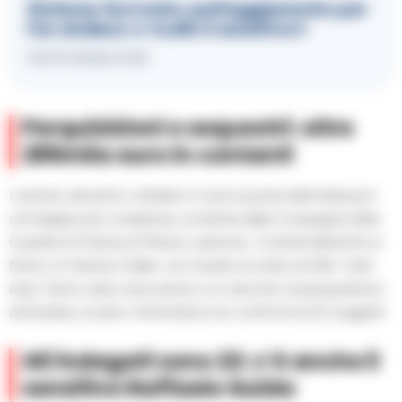
Sistema Sorrento: patteggiamento per
l’ex sindaco e «Lello il sensitivo»
10/07/2026 21:59
Perquisizioni e sequestri: oltre
285mila euro in contanti
L’arresto del primo cittadino è solo la punta dell’iceberg di
un’indagine più complessa condotta dalla Compagnia della
Guardia di Finanza di Massa Lubrense. Contestualmente al
fermo, le Fiamme Gialle, con l’ausilio di unità cinofile “cash
dog”, hanno dato esecuzione a un decreto di perquisizione
domiciliare, locale e informatica nei confronti di 22 soggetti.
Gli indagati sono 22: c’è anche il
sensitivo Raffaele Guida