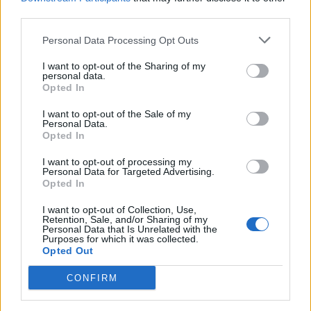
third parties.
Coppola era stato controllato dalla
Guardia di Finanza
a
Santa Maria a Vico, dopo un incontro con Guida, e trovato
Personal Data Processing Opt Outs
in possesso di 15.000 euro in contanti, nascosti in una
I want to opt-out of the Sharing of my
confezione di panettone.
personal data.
Opted In
Anche quella somma, secondo gli investigatori, era
I want to opt-out of the Sale of my
Personal Data.
riconducibile a dazioni indebite da imprenditori per appalti
Opted In
comunali. Curiosamente, quella somma era stata
inizialmente sequestrata ma successivamente
I want to opt-out of processing my
Personal Data for Targeted Advertising.
dissequestrata e restituita al Sindaco dal Tribunale del
Opted In
Riesame.
I want to opt-out of Collection, Use,
Retention, Sale, and/or Sharing of my
Personal Data that Is Unrelated with the
L’operazione odierna getta un’ombra pesante
Purposes for which it was collected.
sull’amministrazione comunale di Sorrento e sulla gestione
Opted Out
degli appalti pubblici.
CONFIRM
RIPRODUZIONE RISERVATA