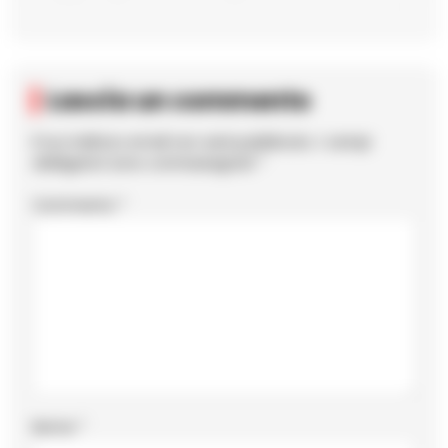
Lascia un commento
Il tuo indirizzo email non sarà pubblicato.
I campi
obbligatori sono contrassegnati
*
Commento
*
Nome
*