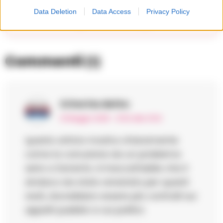
Data Deletion
Data Access
Privacy Policy
Apri commenti (1)
Commenti
(1)
Criva
ha detto:
21 Maggio 2025 - 21:52 alle 21:52
questo articlo mostra chiaramente
come la corruzione sia un problema
serio a Sorrento. è inaccettabile che il
sindaco sia stato arrestato per questi
reati, dovrebbero essere più controlli sui
appalti pubblici e sui politici.