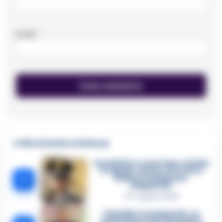
Email
*
🔥 Più letti della settimana
Carabiniere casertano suicida
in Liguria: anche la Procura
1
militare indaga per
istigazione
27 Luglio 2026
Omicidio Luca Esposito, la
confessione dell’assassino: