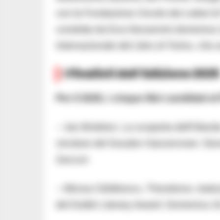
con la Fondazione Circolo dei Lettori d
condotta da Eva Giovannini domenica 1
Internazionale del Libro di Torino, che 
I Finalisti dell’Edizione 2025
Per il 2025, i cinque libri candidati
– Jan Brokken, La scoperta dell’Olanda
vincitore del Gouden Ganzenveer. Gio
Zaccuri.
– Mircea Cărtărescu, Theodoros, traduz
del Dublin Literary Award. Domenica 18