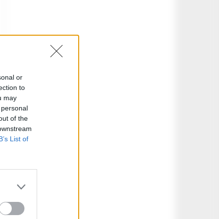
sonal or
ection to
ou may
 personal
out of the
 downstream
B’s List of