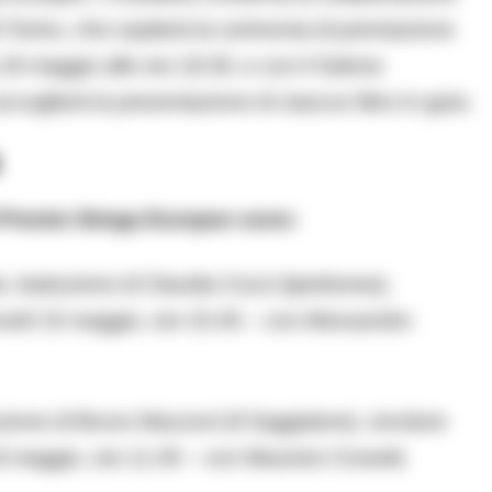
i Torino, che ospiterà la cerimonia di premiazione
8 maggio alle ore 18.30, e con il Salone
accoglierà la presentazione di ciascun libro in gara.
 al Premio Strega Europeo sono:
, traduzione di Claudia Cozzi (Iperborea),
vedì 15 maggio, ore 15.45 – con Alessandro
ione di Bruno Mazzoni (Il Saggiatore), vincitore
 maggio, ore 11.45 – con Maurizio Crosetti.