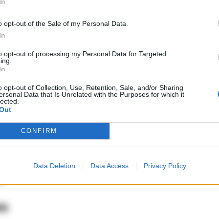
In
o Balzano, Giuseppe Catozzella, Benedetta
o opt-out of the Sale of my Personal Data.
 Donatella Di Pietrantonio, Claudia Durastanti,
In
la Lagioia, Lia Levi, Melania G. Mazzucco,
to opt-out of processing my Personal Data for Targeted
ing.
tteo Nucci, Valeria Parrella, Romana Petri, Sandra
In
curati, Elena Stancanelli, Domenico Starnone,
o opt-out of Collection, Use, Retention, Sale, and/or Sharing
ersonal Data that Is Unrelated with the Purposes for which it
lected.
Out
CONFIRM
è previsto anche un premio al traduttore del libro
olineare il valore fondamentale del lavoro di
Data Deletion
Data Access
Privacy Policy
i.
re