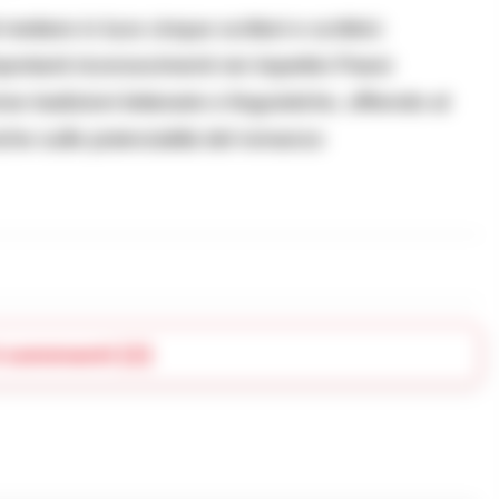
ttere in luce cinque scrittori e scrittrici
mportanti riconoscimenti nei rispettivi Paesi
se tradizioni letterarie e linguistiche, offrendo al
iche sulle potenzialità del romanzo
i commenti (2)