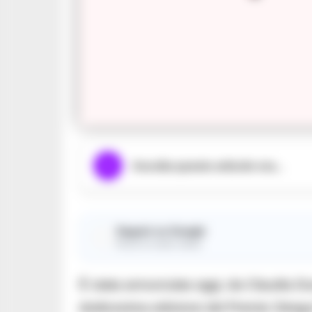
Ascolta questo articolo ora...
Seguici su Google
Ricevi le nostre notizie
È stata annunciata oggi, da Claudia Dura
dodicesima edizione del Premio Strega 