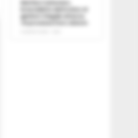
Martina Carbonaro,
braccialetto elettronico ai
genitori: il legale attacca,
«Si processa il loro dolore»
5 AGOSTO 2026 - 12:50