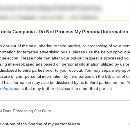
uzione di Daria Biagi (Feltrinelli Gramma),
abato 17 maggio, ore 12.45 – con Helena
della Campania -
Do Not Process My Personal Information
uzione di Tommaso Pincio (Einaudi), vincitore
to opt-out of the sale, sharing to third parties, or processing of your per
formation for targeted advertising by us, please use the below opt-out s
io, ore 17.00 – con Sandro Veronesi.
r selection. Please note that after your opt-out request is processed y
eing interest-based ads based on personal information utilized by us or
disclosed to third parties prior to your opt-out. You may separately opt-
zione di Nicola Rainò (Neri Pozza), vincitrice del
losure of your personal information by third parties on the IAB’s list of
23. Venerdì 16 maggio, ore 16.00 – con Dente.
. This information may also be disclosed by us to third parties on the
IA
Participants
that may further disclose it to other third parties.
l Data Processing Opt Outs
ta da 25 scrittrici e scrittori italiani, tutti
 cui:
o opt-out of the Sharing of my personal data.