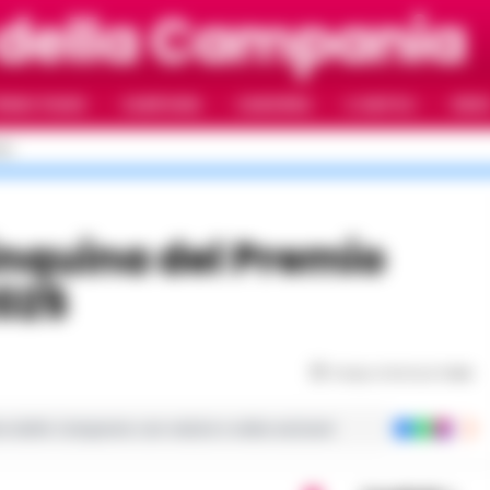
 della Campania
RIMO PIANO
CAMPANIA
CAMORRA
IL NAPOLI
VIDE
LI
2025
Tempo di lettura
1
min
ie dalla Campania con notizie e video esclusivi