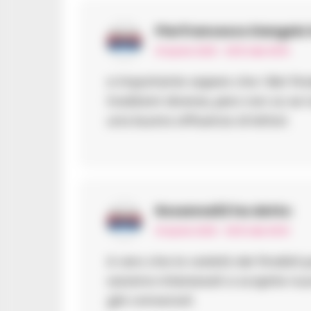
Pierfrancesco Dangelo
16 Aprile 2025 - 09:51 alle 09:51
e importante sapere che i libri fi
tradizioni diverse, pero non so se t
una buona affluenza di lettori.
Rosanna02
ha detto:
16 Aprile 2025 - 09:51 alle 09:51
è vero che la varietà dei finalisti
saranno interessati a scoprire nu
già conosciuti.