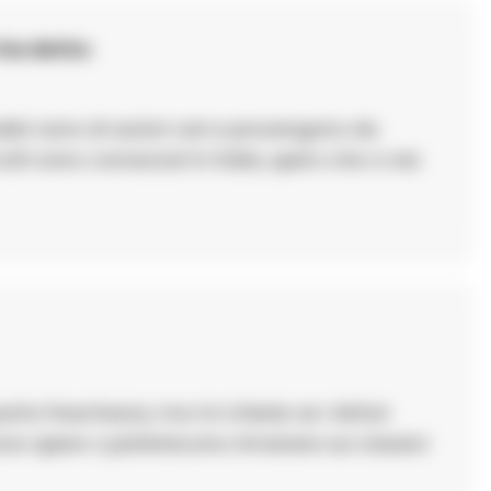
ha detto:
nalist sono di autori vari e provengono da
utti sono conosciuti in Italia, spero che ci sia
 porta freschezza, ma mi chiedo se i lettori
ove opere o preferiscono rimanere sui classici