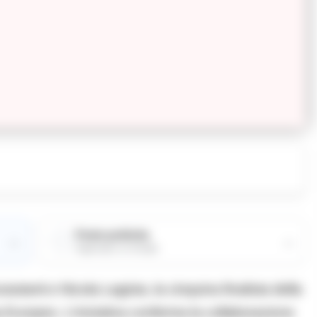
Fonte preferita
→
→
Aggiungici su Google
stanti e Nicola Lagioia, la cinquina finalista della
Europeo. L’iniziativa conferma la collaborazione