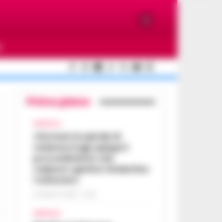
O
Primo piano
AFRAGOLA
«Fermare la spirale di
violenza»:il gip spiega il
provvedimento che
colpisce i genitori di Martina
Carbonaro
5 AGOSTO 2026 - 18:37
AFRAGOLA