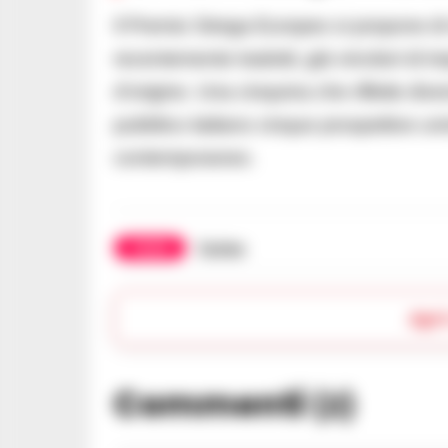
Il Premio Strega Europeo si propone di me
recentemente tradotti, già vincitori di i
d’origine. Una cinquina che riflette diver
pubblico italiano cinque prospettive un
contemporaneo.
TAGS
Torino
Apr
Commenti
(2)