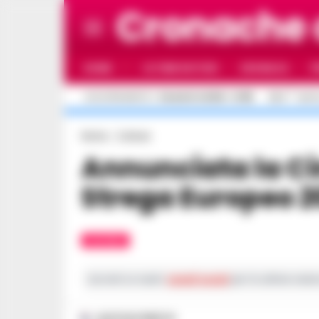
Cronache
HOME
ULTIME NOTIZIE
CRONACA
P
C
AGGIORNAMENTO :
5 AGOSTO 2026 - 21:55
26.4
NAPO
Home
Cultura
Annunciata la Cinquina del Premio
Strega Europeo 
CULTURA
Iscriviti ai nostri
canali social
per le ultime notiz
GUSTAVO GENTILE