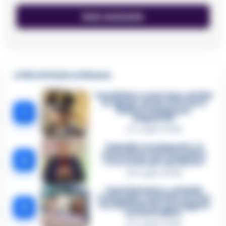
🔥 Più letti della settimana
Carabiniere casertano suicida
in Liguria: anche la Procura
1
militare indaga per
istigazione
27 Luglio 2026
Omicidio Luca Esposito, la
confessione dell’assassino:
2
«L’ho ucciso per punizione»
26 Luglio 2026
Castellammare, omicidio
Tommasino, il pentito accusa:
3
«Fu eliminato per proteggere
un intoccabile»
24 Luglio 2026