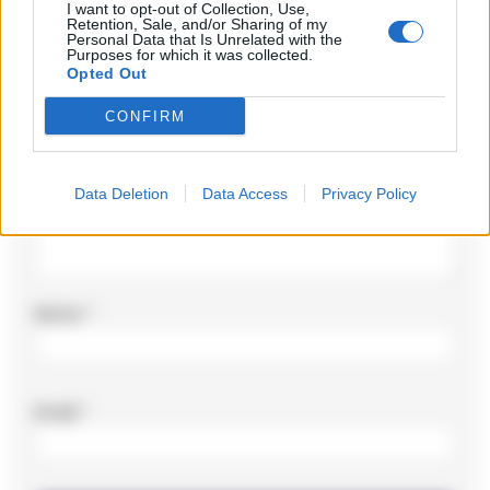
Il tuo indirizzo email non sarà pubblicato.
I campi
I want to opt-out of Collection, Use,
obbligatori sono contrassegnati
*
Retention, Sale, and/or Sharing of my
Personal Data that Is Unrelated with the
Purposes for which it was collected.
Commento
*
Opted Out
CONFIRM
Data Deletion
Data Access
Privacy Policy
Nome
*
Email
*