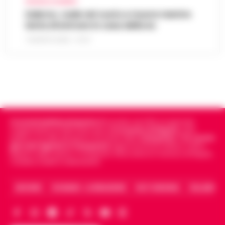
CRONACA SALERNO
Salerno, cade nel vuoto e muore mentre
tenta di entrare in casa della ex
7 AGOSTO 2026 - 07:27
Cronachedellacampania.it
fondato nel 2015, è il giornale
indipendente di riferimento per le
Cronache di Napoli
, sulla
politica, sui fatti del giorno e le storie della
Campania
.
Tra i primi
giornali digitali in Campania
segue anche le notizie il calcio
Napoli e dello sport in Campania. Racconta la Cronaca di Napoli,
Caserta, Avellino e Benevento.
ARCHIVIO
CHI SIAMO – LA REDAZIONE
FACT CHECKING
COLLABORA