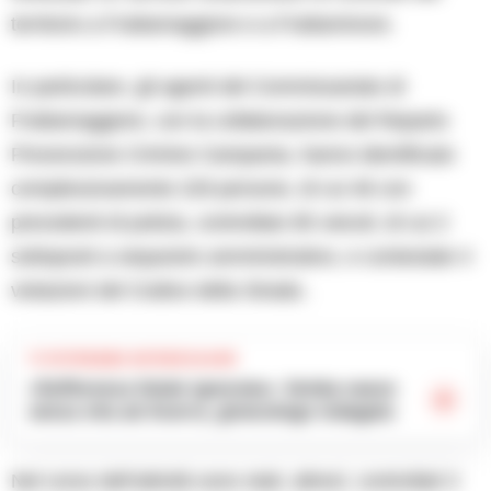
territorio a Frattamaggiore e a Frattaminore.
In particolare, gli agenti del Commissariato di
Frattamaggiore, con la collaborazione del Reparto
Prevenzione Crimine Campania, hanno identificato
complessivamente 229 persone, di cui 46 con
precedenti di polizia, controllato 85 veicoli, di cui 2
sottoposti a sequestro amministrativo, e contestate 4
violazioni del Codice della Strada .
TI POTREBBE INTERESSARE
«Sofferenza fetale ignorata»: bimba nasce
senza vita ad Acerra, ginecologo indagato
Nel corso dell’attività sono stati, altresì, controllati 3