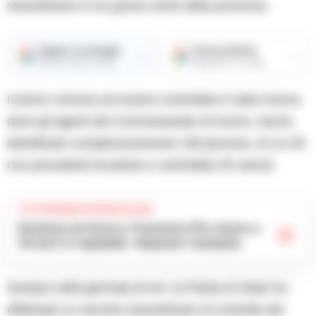
straordinario in tre grossi centri della provincia.
Seguici su Google
Fonte preferita
→
→
Ricevi le nostre notizie
Aggiungici su Google
Il primo comune ad essere controllato è stato Acerra
dove gli agenti del Commissariato di Acerra, hanno
identificato complessivamente 108 persone, di cui 39
con precedenti di polizia e controllato 55 veicoli.
TI POTREBBE INTERESSARE
Dramma ad Acerra, Francesco Pio muore a
19 anni in ospedale: disposta l’autopsia
Sempre nella giornata di ieri, la Polizia di Stato ha
effettuato un servizio straordinario di controllo del