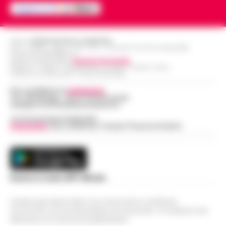
Editore
CRONACHE DELLA CAMPANIA
R.O.C.: 030531 - Reg. N. 1301/ 2016 - Tribunale Torre Annunziata (NA)
Partita IVA IT08642881216
Direttore Responsabile:
Giuseppe Del Gaudio
Redazioni : Scafati / Castellammare di Stabia / Caserta / Sarno
Indirizzo Via Sardoncelli 115 Boscoreale (NA)
Per contattare la
redazione
:
Tel / Whatsapp : 334.12.78.004 email:
web@cronachedellacampania.it
Concessionaria Pubblicità
Vivimedia
| Sky | Addendo | Teads | Presscommtech
Scarica la nostra APP Ufficiale
Questo giornale inoltre non riceve alcun contributo
economico né da enti pubblici né da privati . Si sostiene solo
attraverso le inserzioni pubblicitarie.