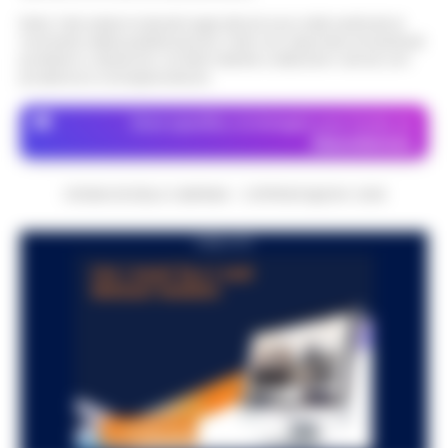
Nota: I link esterni indicati negli articoli sono stati verificati al
momento della pubblicazione. Il sito non risponde di eventuali
problemi o disservizi: si invita l’utente a utilizzare i servizi con
prudenza e consapevolezza.
Dove specifico, le immagini sono fornite da
Depositphotos
CRONACHE DELLA CAMPANIA - COPYRIGHT@2014-2026
PUBBLICITA