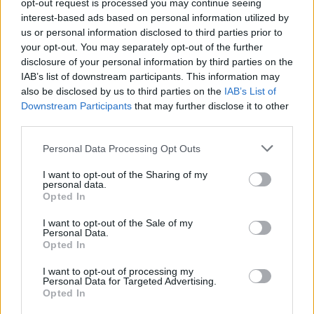
opt-out request is processed you may continue seeing
interest-based ads based on personal information utilized by
us or personal information disclosed to third parties prior to
Deangelis Siro
ha detto:
your opt-out. You may separately opt-out of the further
disclosure of your personal information by third parties on the
14 Marzo 2025 - 17:42 alle 17:42
IAB’s list of downstream participants. This information may
also be disclosed by us to third parties on the
IAB’s List of
E’ interessante vedere quanti controlli
Downstream Participants
that may further disclose it to other
sono stati fatti, ma non capisco come
third parties.
mai cosi tante persone con precedenti.
Personal Data Processing Opt Outs
La sicurezza dovrebbe essere prioritaria,
I want to opt-out of the Sharing of my
ma servirebbero piu informazion su
personal data.
questi servizi.
Opted In
I want to opt-out of the Sale of my
Personal Data.
Opted In
I want to opt-out of processing my
Lascia un commento
Personal Data for Targeted Advertising.
Opted In