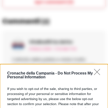
Apri commenti (2)
Commenti
(2)
Vitalba06
ha detto:
14 Marzo 2025 - 17:42 alle 17:42
L’attivita della polizia e stata molto
importante perche ha controllato tante
persone e veicoli. Ma mi chiedo se ci
Cronache della Campania -
Do Not Process My
Personal Information
sono stati dei risultati effettivi per la
sicurezza della gente in queste zone,
If you wish to opt-out of the sale, sharing to third parties, or
spero di si.
processing of your personal or sensitive information for
targeted advertising by us, please use the below opt-out
section to confirm your selection. Please note that after your