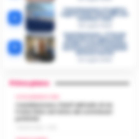
Castellammare, il registro
segreto delle determine che
4
«nutriva» i clan
28 Luglio 2026
Castellammare, «Ti faccio
diventare la regina delle
vendite»: le intercettazioni
5
che incastrano i fedelissimi
del boss Carolei
24 Luglio 2026
Primo piano
CASTELLAMMARE DI STABIA
Castellammare, il bluff dell’asilo di via
Fratte finito nel mirino dei commissari
prefettizi
7 AGOSTO 2026 - 07:56