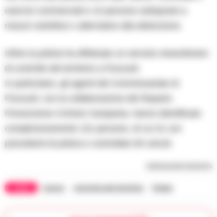
esercizi commerciali e 10 persone sottoposte a
misure restrittive o alternative alla detenzione.
Infine la polizia ha effettuato un servizio straordinario
di controllo del territorio a Pozzuoli.
In particolare, gli agenti del Commissariato di
Pozzuoli, con la collaborazione del Reparto
Prevenzione Crimine Campania, hanno identificato
complessivamente 131 persone, di cui 31 con
precedenti di polizia e controllato 65 veicoli.
RIPRODUZIONE RISERVATA
TAGS
Acerra
Controllo del territorio
Polizia