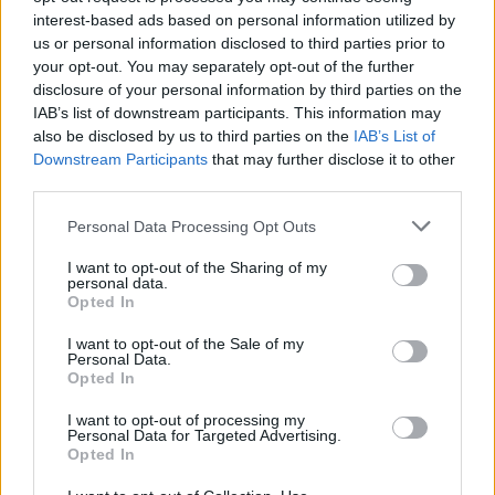
produttore, ma anche il suo obiettivo finale di fondere
interest-based ads based on personal information utilized by
creatività umana e intelligenza artificiale per creare
us or personal information disclosed to third parties prior to
your opt-out. You may separately opt-out of the further
qualcosa di unico nel panorama musicale
disclosure of your personal information by third parties on the
contemporaneo.
IAB’s list of downstream participants. This information may
also be disclosed by us to third parties on the
IAB’s List of
Downstream Participants
that may further disclose it to other
TI POTREBBE INTERESSARE
third parties.
Rapporto SIAE 2024, Assomusica: “Bene
Personal Data Processing Opt Outs
crescita degli eventi nel Sud Italia e nei
luoghi di cultura”
I want to opt-out of the Sharing of my
personal data.
Opted In
Scopri il nuovo percorso del progetto spA.I. e lasciati
I want to opt-out of the Sale of my
trascinare dal ritmo incantatore di “INDICA”.
Personal Data.
Opted In
I want to opt-out of processing my
Personal Data for Targeted Advertising.
TAGS
CronacheNews
Trap
Opted In