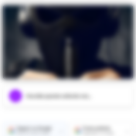
Ascolta questo articolo ora...
Seguici su Google
Fonte preferita
→
→
Ricevi le nostre notizie
Aggiungici su Google