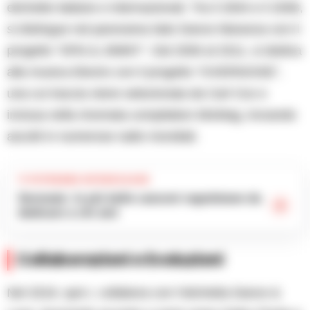
etichette italiane e internazionali. Tra il 2004 e il 2008,
si distingue nel panorama Italo Dance Maranza con il
progetto “SPAi & JIMMY”. Dal 2006 al 2011, si dedica
alla musica Electro con il progetto “OVERNOISE”,
una cui traccia viene selezionata da Carl Cox e
inclusa nella rinomata compilation MixMag, trovando
ascolti in numerose radio mondiali.
TI POTREBBE INTERESSARE
Serenate: le più belle canzoni napoletane da
dedicare a chi ami
Collaborazioni e Evoluzioni
Nel 2019, spA.I. collabora con l’etichetta Dance &