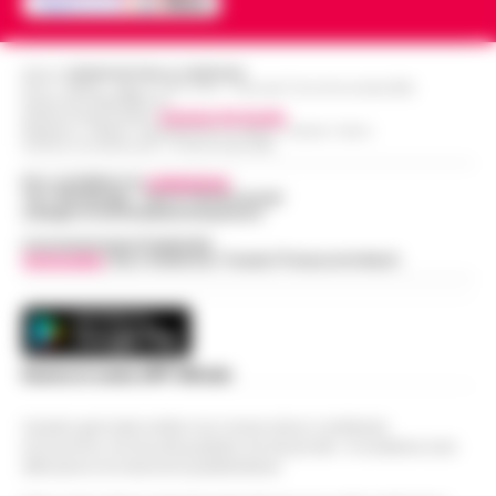
Editore
CRONACHE DELLA CAMPANIA
R.O.C.: 030531 - Reg. N. 1301/ 2016 - Tribunale Torre Annunziata (NA)
Partita IVA IT08642881216
Direttore Responsabile:
Giuseppe Del Gaudio
Redazioni : Scafati / Castellammare di Stabia / Caserta / Sarno
Indirizzo Via Sardoncelli 115 Boscoreale (NA)
Per contattare la
redazione
:
Tel / Whatsapp : 334.12.78.004 email:
web@cronachedellacampania.it
Concessionaria Pubblicità
Vivimedia
| Sky | Addendo | Teads | Presscommtech
Scarica la nostra APP Ufficiale
Questo giornale inoltre non riceve alcun contributo
economico né da enti pubblici né da privati . Si sostiene solo
attraverso le inserzioni pubblicitarie.