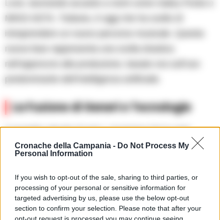
Love, lavorando accanto a nomi come Gabry Ponte e
M¥SS KETA. Tuttavia, è oggi che ha scelto di
intraprendere un nuovo percorso musicale. Questa
nuova fase rappresenta una svolta drastica
nell’approccio alla produzione, basato ora sull’uso
predominante dell’intelligenza artificiale.
La Fusione di Generi e Tecnologie
Il progetto attuale di spA.I. incorpora l’AI in ogni
aspetto della creazione artistica, dalle voci alla
Cronache della Campania -
Do Not Process My
Personal Information
realizzazione e il mixaggio dei brani. Il risultato è una
fusione creativa di tre generi musicali: Trap, Dance e
If you wish to opt-out of the sale, sharing to third parties, or
processing of your personal or sensitive information for
Reggaeton. Questa combinazione non solo
targeted advertising by us, please use the below opt-out
rappresenta l’evoluzione personale e artistica del
section to confirm your selection. Please note that after your
opt-out request is processed you may continue seeing