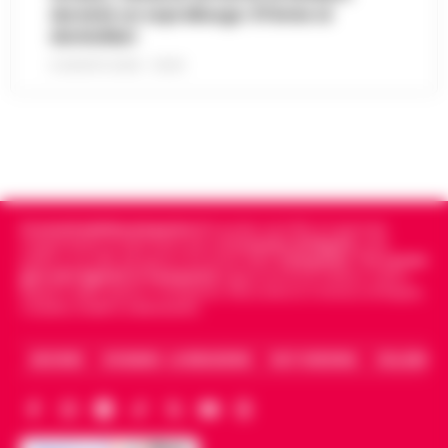
durante un sopralluogo: 67enne ai
domiciliari
6 AGOSTO 2026 - 09:43
Cronachedellacampania.it
fondato nel 2015, è il giornale
indipendente di riferimento per le
Cronache di Napoli
, sulla
politica, sui fatti del giorno e le storie della
Campania
.
Tra i primi
giornali digitali in Campania
segue anche le notizie il calcio
Napoli e dello sport in Campania. Racconta la Cronaca di Napoli,
Caserta, Avellino e Benevento.
ARCHIVIO
CHI SIAMO – LA REDAZIONE
FACT CHECKING
COLLABORA