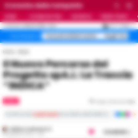
Cronache della Campania
HOME
ULTIME NOTIZIE
CRONACA
PRIMO PIANO
C
27.4
NAPOLI
6 AGOSTO 2026 - 21:44
AGGIORNAMENTO :
Pozzuoli sfollati rischio
Roghi Terra de
Temi del giorno
Home
Music
Il Nuovo Percorso del
Progetto spA.I.: La Traccia
“INDICA”
MUSIC
Tempo di lettura
1
min
Iscriviti ai nostri
canali social
per le ultime notizie dalla Campania con notizi
FEDERICA ANNUNZIATA
Condividi
30 MAGGIO 2024 - 11:49