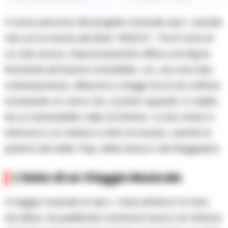
Il nuovo percorso del progetto musicale spA.I. prende
vita con la traccia dal titolo “INDICA”. Tra le mura di
un club oscuro, improvvisamente affiora una figura
femminile dal fascino irresistibile. Lei, una vera dea
contemporanea, affascina e sfugge tra le luci soffuse,
incantando un uomo che, al primo sguardo, è colpito
da un inarrestabile colpo di fulmine. La loro storia si
intreccia in un mistero a ritmo di musica, unendo le
potenti note della Trap, della Dance e del Reggaeton.
L’Inizio di un Viaggio Musicale
Il viaggio musicale di spA.I. inizia all’età di 15 anni.
Da allora, ha pubblicato numerose tracce con diverse