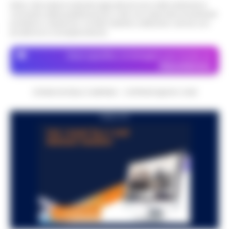
Nota: I link esterni indicati negli articoli sono stati verificati al
momento della pubblicazione. Il sito non risponde di eventuali
problemi o disservizi: si invita l’utente a utilizzare i servizi con
prudenza e consapevolezza.
Dove specifico, le immagini sono fornite da
Depositphotos
CRONACHE DELLA CAMPANIA - COPYRIGHT@2014-2026
PUBBLICITA