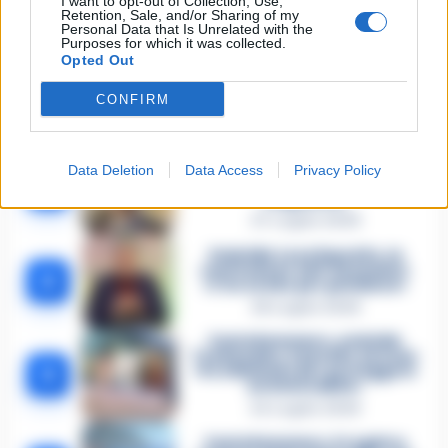
I want to opt-out of Collection, Use,
Retention, Sale, and/or Sharing of my
Lascia un commento
Personal Data that Is Unrelated with the
Purposes for which it was collected.
Opted Out
CONFIRM
🔥 Più letti della settimana
Carabiniere casertano suicida
in Liguria: anche la Procura
Data Deletion
Data Access
Privacy Policy
1
militare indaga per
istigazione
27 Luglio 2026
Omicidio Luca Esposito, la
confessione dell’assassino:
2
«L’ho ucciso per punizione»
26 Luglio 2026
Castellammare, omicidio
Tommasino, il pentito accusa:
3
«Fu eliminato per proteggere
un intoccabile»
24 Luglio 2026
Castellammare, il registro