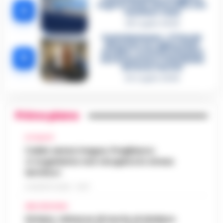
segreto delle determine che
4
«nutriva» i clan
28 Luglio 2026
Castellammare, «Ti faccio
diventare la regina delle
vendite»: le intercettazioni
5
che incastrano i fedelissimi
del boss Carolei
24 Luglio 2026
Primo piano
ATTUALITÀ
Caldo senza tregua, Pregliasco:
«L’organismo non recupera lo stress
termico»
6 AGOSTO 2026 - 10:57
AREA VESUVIANA
Striano, minacce di morte al sindaco