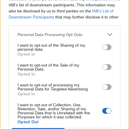
già chiarito con i responsabili’, ha dichiarato Fassino
IAB’s list of downstream participants. This information may
also be disclosed by us to third parties on the
IAB’s List of
in una nota, aggiungendo di non avere mai
Downstream Participants
that may further disclose it to other
intenzione di appropriarsi indebitamente di
third parties.
alcunché e di aver semplicemente appoggiato la
Personal Data Processing Opt Outs
confezione in attesa di procedere al pagamento
I want to opt-out of the Sharing of my
alle casse. La questione sarà gestita dalla polizia.
personal data.
Opted In
I want to opt-out of the Sale of my
TAGS
Aeroporto
Profumo
Personal Data.
Opted In
Lascia un commento
I want to opt-out of processing my
Personal Data for Targeted Advertising.
Opted In
I want to opt-out of Collection, Use,
Retention, Sale, and/or Sharing of my
🔥 Più letti della settimana
Personal Data that Is Unrelated with the
Purposes for which it was collected.
Carabiniere casertano
Opted Out
suicida in Liguria: anche la