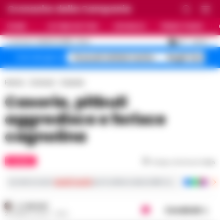
Cronache della Campania
HOME
ULTIME NOTIZIE
CRONACA
PRIMO PIANO
C
29
NAPOLI
6 AGOSTO 2026 - 21:44
AGGIORNAMENTO :
Pozzuoli sfollati rischio
Roghi Terra de
Temi del giorno
Home
Comuni
Casoria
Casoria, pitbull
aggredisce e ferisce
cagnolina
CASORIA
Tempo di lettura
1
min
Iscriviti ai nostri
canali social
per le ultime notizie dalla Campania con notizi
A. CARLINO
Condividi
25 MARZO 2024 - 13:53