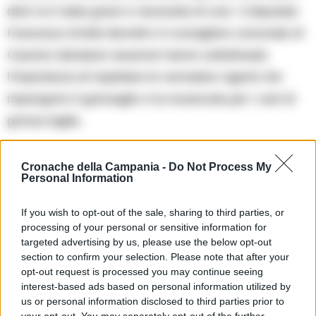
dest ra è stata grave e necessita di cure. Il deputato
Francesco Emilio Borrelli e il consigliere comunale di
Casoria Salvatore Iavarone hanno sottolineato
l’importanza di rispettare le normative vigenti che
impongono il guinzaglio e la museruola per i cani di
grossa taglia.
I proprietari che trascurano tali regole, utilizzando i
Cronache della Campania -
Do Not Process My
Personal Information
cani come simboli di potenza criminale, devono
essere identificati e puniti, anziché colpire gli animali
If you wish to opt-out of the sale, sharing to third parties, or
innocenti. La richiesta è chiara: la responsabilità
processing of your personal or sensitive information for
targeted advertising by us, please use the below opt-out
ricade sui padroni dei cani, che devono essere
section to confirm your selection. Please note that after your
consapevoli dei rischi connessi alla gestione di
opt-out request is processed you may continue seeing
interest-based ads based on personal information utilized by
animali potenzialmente pericolosi.
us or personal information disclosed to third parties prior to
your opt-out. You may separately opt-out of the further