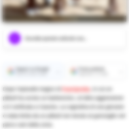
foto archivio
Ascolta questo articolo ora...
Seguici su Google
Fonte preferita
→
→
Ricevi le nostre notizie
Aggiungici su Google
Dopo l’episodio tragico di
Fuorigrotta
, in cui un
pitbull ha ucciso un barboncino, un’altra aggressione
si è verificata a Casoria. La cagnolina di una giovane
è stata ferita da un pitbull non tenuto al guinzaglio nel
parco cani della zona.