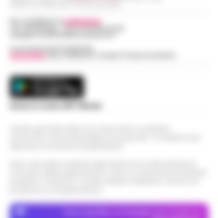
Indirizzo Via Sardoncelli 115 Boscoreale (NA)
Per contattare la
redazione
:
Tel / Whatsapp : 334.12.78.004 email:
web@cronachedellacampania.it
Concessionaria Pubblicità
Vivimedia
| Sky | Addendo | Teads | Presscommtech
Scarica la nostra APP Ufficiale
Questo giornale inoltre non riceve alcun contributo
economico né da enti pubblici né da privati . Si sostiene solo
attraverso le inserzioni pubblicitarie.
Nota: I link esterni indicati negli articoli sono stati verificati al
momento della pubblicazione. Il sito non risponde di eventuali
problemi o disservizi: si invita l’utente a utilizzare i servizi con
prudenza e consapevolezza.
Dove specifico, le immagini sono fornite da