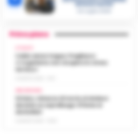
del boss Carolei
24 Luglio 2026
Primo piano
ATTUALITÀ
Caldo senza tregua, Pregliasco:
«L’organismo non recupera lo stress
termico»
6 AGOSTO 2026 - 10:57
AREA VESUVIANA
Striano, minacce di morte al sindaco
durante un sopralluogo: 67enne ai
domiciliari
6 AGOSTO 2026 - 09:43