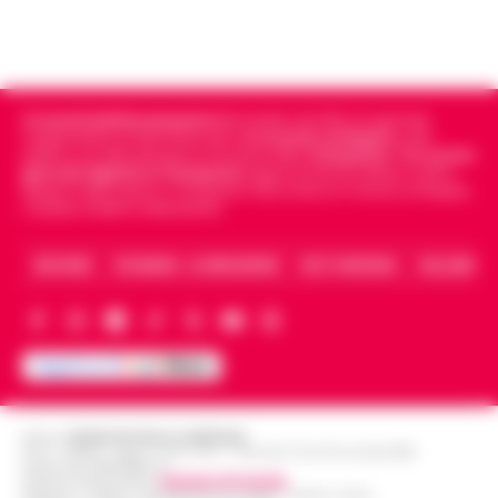
Cronachedellacampania.it
fondato nel 2015, è il giornale
indipendente di riferimento per le
Cronache di Napoli
, sulla
politica, sui fatti del giorno e le storie della
Campania
.
Tra i primi
giornali digitali in Campania
segue anche le notizie il calcio
Napoli e dello sport in Campania. Racconta la Cronaca di Napoli,
Caserta, Avellino e Benevento.
ARCHIVIO
CHI SIAMO – LA REDAZIONE
FACT CHECKING
COLLABORA
Editore
CRONACHE DELLA CAMPANIA
R.O.C.: 030531 - Reg. N. 1301/ 2016 - Tribunale Torre Annunziata (NA)
Partita IVA IT08642881216
Direttore Responsabile:
Giuseppe Del Gaudio
Redazioni : Scafati / Castellammare di Stabia / Caserta / Sarno