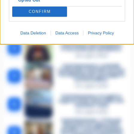
Carabiniere casertano suicida
CONFIRM
in Liguria: anche la Procura
1
militare indaga per
istigazione
27 Luglio 2026
Data Deletion
Data Access
Privacy Policy
Omicidio Luca Esposito, la
confessione dell’assassino:
2
«L’ho ucciso per punizione»
26 Luglio 2026
Castellammare, omicidio
Tommasino, il pentito accusa:
3
«Fu eliminato per proteggere
un intoccabile»
24 Luglio 2026
Castellammare, il registro
segreto delle determine che
4
«nutriva» i clan
28 Luglio 2026
Castellammare, «Ti faccio
diventare la regina delle
vendite»: le intercettazioni
5
che incastrano i fedelissimi