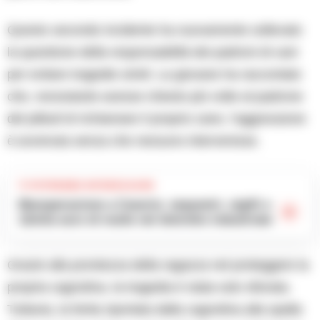
Questo secondo incidente ha nuovamente sollevato
la questione della responsabilità dei padroni di cani
per evitare tragedie simili. La giovane ha raccontato
che, nonostante avesse chiesto più volte al padrone
del pitbull di richiamare il proprio cane, l’aggressione
è avvenuta senza che nessuno intervenisse.
TI POTREBBE INTERESSARE
Maxoperazione a Casoria: sequestri, sigilli e
12mila euro di multe nel distretto industriale
Grazie alla prontezza della ragazza nel proteggere la
propria cagnolina, la tragedia è stata solo sfiorata.
Tuttavia, la ferita riportata dalla cagnolina alla spalla