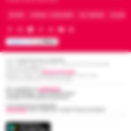
Caserta, Avellino e Benevento.
ARCHIVIO
CHI SIAMO – LA REDAZIONE
FACT CHECKING
COLLABORA
Editore
CRONACHE DELLA CAMPANIA
R.O.C.: 030531 - Reg. N. 1301/ 2016 - Tribunale Torre Annunziata (NA)
Partita IVA IT08642881216
Direttore Responsabile:
Giuseppe Del Gaudio
Redazioni : Scafati / Castellammare di Stabia / Caserta / Sarno
Indirizzo Via Sardoncelli 115 Boscoreale (NA)
Per contattare la
redazione
:
Tel / Whatsapp : 334.12.78.004 email:
web@cronachedellacampania.it
Concessionaria Pubblicità
Vivimedia
| Sky | Addendo | Teads | Presscommtech