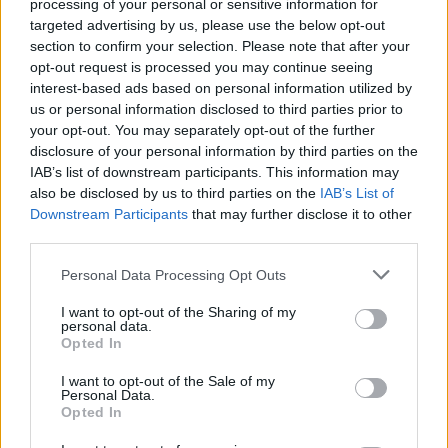
processing of your personal or sensitive information for
concerto € 12
targeted advertising by us, please use the below opt-out
section to confirm your selection. Please note that after your
opt-out request is processed you may continue seeing
interest-based ads based on personal information utilized by
TAGS
Casa del mandolino
CronacheNews
us or personal information disclosed to third parties prior to
your opt-out. You may separately opt-out of the further
disclosure of your personal information by third parties on the
Lascia un commento
IAB’s list of downstream participants. This information may
also be disclosed by us to third parties on the
IAB’s List of
Downstream Participants
that may further disclose it to other
third parties.
🔥 Più letti della settimana
Personal Data Processing Opt Outs
Carabiniere casertano suicida
in Liguria: anche la Procura
I want to opt-out of the Sharing of my
1
militare indaga per
personal data.
istigazione
Opted In
27 Luglio 2026
I want to opt-out of the Sale of my
Omicidio Luca Esposito, la
Personal Data.
confessione dell’assassino:
Opted In
2
«L’ho ucciso per punizione»
26 Luglio 2026