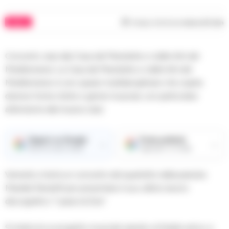
MUSIC
Tempo di lettura
meno di 1
min
Concerto Jazz alla Casa del Mandolino e delle Arti del
Mediterraneo La Casa del Mandolino e delle Arti del
Mediterraneo è uno spazio multidisciplinare che ospita
diverse forme d’arte e generi musicali, con particolare
attenzione alla musica Jazz.
Seguici su Google
Fonte preferita
→
→
Ricevi le nostre notizie
Aggiungici su Google
Venerdì, si terrà un concerto del quartetto della pianista
Mariella Pandolfi per presentare il suo ultimo lavoro
discografico “I passi di Zoe”.
Si tratta di un progetto musicale ispirato al fedele amico a