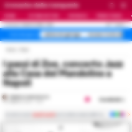
Cronache della Campania
HOME
ULTIME NOTIZIE
CRONACA
PRIMO PIANO
C
30
NAPOLI
8 AGOSTO 2026 - 10:36
AGGIORNAMENTO :
salme nei garage
Arzano Corte dei
Temi del giorno
Home
Music
I passi di Zoe, concerto Jazz
alla Casa del Mandolino a
Napoli
FEDERICA ANNUNZIATA
Condividi
22 FEBBRAIO 2024 - 12:07
Iscriviti ai nostri
canali social
per le ultime notizie dalla Campania con notizi