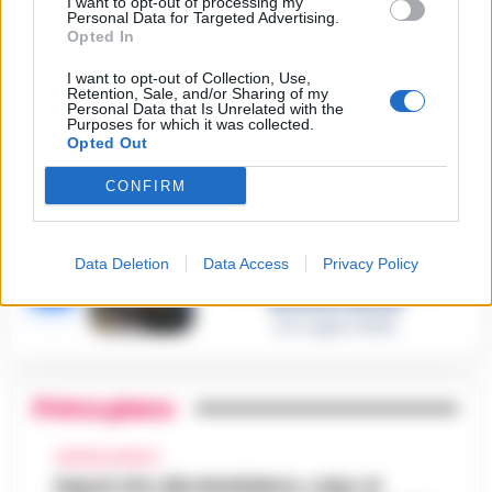
I want to opt-out of processing my
Personal Data for Targeted Advertising.
Castellammare, omicidio
Opted In
Tommasino, il pentito accusa:
3
«Fu eliminato per proteggere
I want to opt-out of Collection, Use,
un intoccabile»
Retention, Sale, and/or Sharing of my
24 Luglio 2026
Personal Data that Is Unrelated with the
Purposes for which it was collected.
Opted Out
Castellammare, il registro
segreto delle determine che
4
«nutriva» i clan
CONFIRM
28 Luglio 2026
Castellammare, «Ti faccio
diventare la regina delle
Data Deletion
Data Access
Privacy Policy
vendite»: le intercettazioni
5
che incastrano i fedelissimi
del boss Carolei
24 Luglio 2026
Primo piano
CRONACA NAPOLI
Napoli, bitz alla Maddalena, colpo al