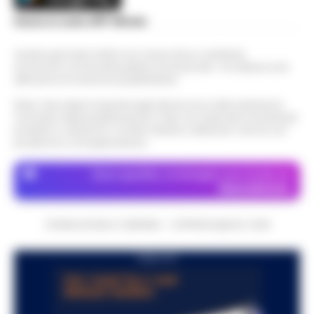
Scarica la nostra APP Ufficiale
Questo giornale inoltre non riceve alcun contributo
economico né da enti pubblici né da privati . Si sostiene solo
attraverso le inserzioni pubblicitarie.
Nota: I link esterni indicati negli articoli sono stati verificati al
momento della pubblicazione. Il sito non risponde di eventuali
problemi o disservizi: si invita l’utente a utilizzare i servizi con
prudenza e consapevolezza.
Dove specifico, le immagini sono fornite da
Depositphotos
CRONACHE DELLA CAMPANIA - COPYRIGHT@2014-2026
PUBBLICITA