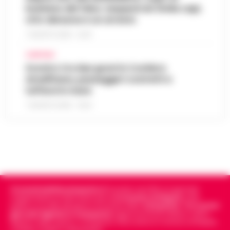
business del falso: sequestrati 3mila capi,
otto denunce e un arresto
7 AGOSTO 2026 - 22:19
CAMPANIA
Scontro tra due gozzi in Costiera
Amalfitana, passeggeri costretti a
tuffarsi in mare
7 AGOSTO 2026 - 19:24
Cronachedellacampania.it
fondato nel 2015, è il giornale
indipendente di riferimento per le
Cronache di Napoli
, sulla
politica, sui fatti del giorno e le storie della
Campania
.
Tra i primi
giornali digitali in Campania
segue anche le notizie il calcio
Napoli e dello sport in Campania. Racconta la Cronaca di Napoli,