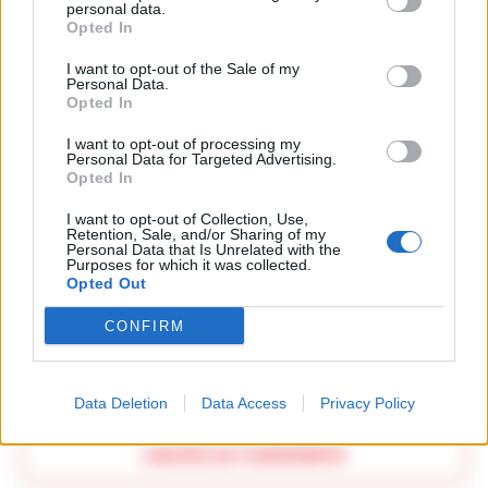
personal data.
al presente. “Ovviamente Giulia sarà sempre nei
Opted In
nostri pensieri, in ogni momento”.
I want to opt-out of the Sale of my
Personal Data.
Opted In
E aggiunge:
“Non si può mettere da parte la rabbia
I want to opt-out of processing my
quando la rabbia non c’è. C’è dolore. E si riesce a
Personal Data for Targeted Advertising.
Opted In
trasformarlo in qualcosa di positivo solo
attraversandolo, non evitandolo.”
I want to opt-out of Collection, Use,
Retention, Sale, and/or Sharing of my
Personal Data that Is Unrelated with the
Purposes for which it was collected.
@riproduzione riservata
Opted Out
CONFIRM
TAGS
CronacheNews
Gino cecchettin
Giulia cecchettin
Succedoggi
Data Deletion
Data Access
Privacy Policy
Lascia un commento