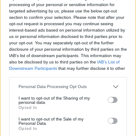
Gustavo Gentile
processing of your personal or sensitive information for
targeted advertising by us, please use the below opt-out
section to confirm your selection. Please note that after your
opt-out request is processed you may continue seeing
TAGS
Casalesi
Francesco schiavone cicciariello
interest-based ads based on personal information utilized by
Walter schiavone
us or personal information disclosed to third parties prior to
your opt-out. You may separately opt-out of the further
disclosure of your personal information by third parties on the
Lascia un commento
IAB’s list of downstream participants. This information may
also be disclosed by us to third parties on the
IAB’s List of
Downstream Participants
that may further disclose it to other
third parties.
🔥 Più letti della settimana
Personal Data Processing Opt Outs
Carabiniere casertano suicida
I want to opt-out of the Sharing of my
in Liguria: anche la Procura
personal data.
1
militare indaga per
Opted In
istigazione
27 Luglio 2026
I want to opt-out of the Sale of my
Personal Data.
Omicidio Luca Esposito, la
Opted In
confessione dell’assassino:
2
«L’ho ucciso per punizione»