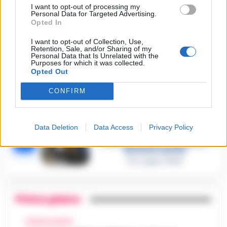
I want to opt-out of processing my
26 Luglio 2026
Personal Data for Targeted Advertising.
Opted In
Castellammare, omicidio
Tommasino, il pentito accusa:
I want to opt-out of Collection, Use,
3
«Fu eliminato per proteggere
Retention, Sale, and/or Sharing of my
un intoccabile»
Personal Data that Is Unrelated with the
24 Luglio 2026
Purposes for which it was collected.
Opted Out
Castellammare, il registro
segreto delle determine che
4
CONFIRM
«nutriva» i clan
28 Luglio 2026
Castellammare, «Ti faccio
diventare la regina delle
Data Deletion
Data Access
Privacy Policy
vendite»: le intercettazioni
5
che incastrano i fedelissimi
del boss Carolei
24 Luglio 2026
Primo piano
CRONACA NAPOLI