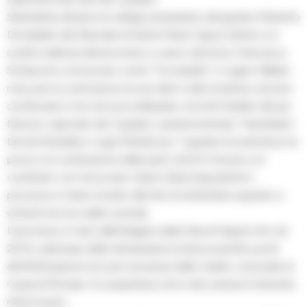
Stamattina dinanzi al collegio presieduto dal giudice Roberto
Donatiello del tribunale di Santa Maria Capua Vetere si è
svolta l’udienza del processo a carico dei boss Francesco
Schiavone conosciuto come “Cicciariello”, il cugino Walter,
noto per la costruzione di una villa in stile Scarface, da anni
confiscata e non ancora riutilizzata, nonché fratello del più
famoso capoclan dei Casalesi, soprannominato “Sandokan”;
Nicola Pezzella e Luigi D’Ambrosio. Il giudice ha ammesso le
prove e la costituzione delle parti civili (il Comune si è
costituito con l’avvocato Gianni Zara) dopodichè il
processo è stato rinviato alla fine di settembre quando si
entrerà nel vivo delle vicende.
Il processo è nato dall’indagine della Dda di Napoli che nel
2014, sulla base delle dichiarazioni di alcuni pentiti, portò
all’effettuazione di scavi nei pressi dello stadio comunale di
Casal di Principe. Si sospettava che il clan avesse lì interrato
rifiuti tossici.