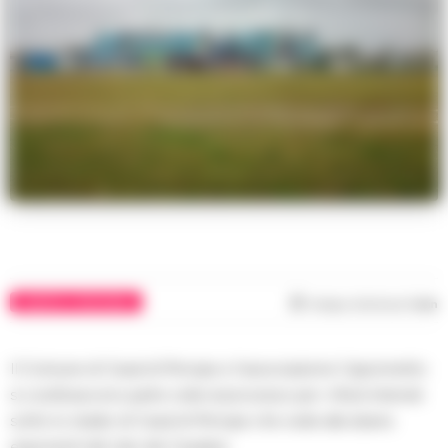
CASERTA E PROVINCIA
Tempo di lettura
1
min
Il Comune di Casal di Principe e l’associazione Caponnetto
si costituiscono parte civile al processo per i rifiuti interrati
sotto lo stadio di Casal di Principe che vede alla sbarra
esponenti del clan dei Casalesi.