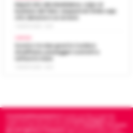
Napoli, bitz alla Maddalena, colpo al
business del falso: sequestrati 3mila capi,
otto denunce e un arresto
7 AGOSTO 2026 - 22:19
CAMPANIA
Scontro tra due gozzi in Costiera
Amalfitana, passeggeri costretti a
tuffarsi in mare
7 AGOSTO 2026 - 19:24
Cronachedellacampania.it
fondato nel 2015, è il giornale
indipendente di riferimento per le
Cronache di Napoli
, sulla
politica, sui fatti del giorno e le storie della
Campania
.
Tra i primi
giornali digitali in Campania
segue anche le notizie il calcio