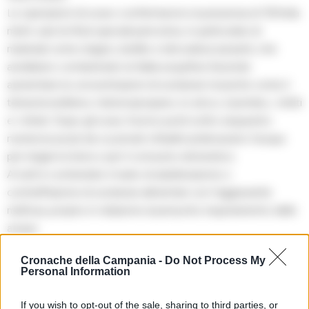
Le operazioni di scavo confermarono la presenza di 150mila
metri cubi di rifiuti speciali pericolosi, in particolare di
materiali come stagno, berillio e idrocarburi pesanti, che
avrebbero contaminato la falda acquifera facendo
aumentare la concentrazioni di sostanze tossiche come il
tetracloroetilene, il dicloropropano, lo zinco, il piombo, i nitriti
e i nitrati. Dopo gli scavi, furono posti sotto sequestro
numerosi pozzi da cui privati cittadini prelevavano l’acqua
per irrigare la terra o per il consumo domestico.
A tutti è contestato il reato di adulterazione o
contraffazione di sostanze alimentari con l’aggravante
mafiosa, proprio in relazione al presunto inquinamento delle
acque.
Cronache della Campania -
Do Not Process My
Seguici su Google
Fonte preferita
Personal Information
→
→
Ricevi le nostre notizie
Aggiungici su Google
If you wish to opt-out of the sale, sharing to third parties, or