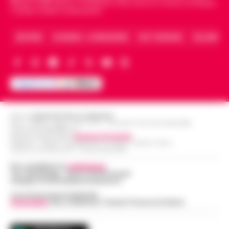
Napoli e dello sport in Campania. Racconta la Cronaca di Napoli,
Caserta, Avellino e Benevento.
ARCHIVIO
CHI SIAMO – LA REDAZIONE
FACT CHECKING
COLLABORA
Editore
CRONACHE DELLA CAMPANIA
R.O.C.: 030531 - Reg. N. 1301/ 2016 - Tribunale Torre Annunziata (NA)
Partita IVA IT08642881216
Direttore Responsabile:
Giuseppe Del Gaudio
Redazioni : Scafati / Castellammare di Stabia / Caserta / Sarno
Indirizzo Via Sardoncelli 115 Boscoreale (NA)
Per contattare la
redazione
:
Tel / Whatsapp : 334.12.78.004 email:
web@cronachedellacampania.it
Concessionaria Pubblicità
Vivimedia
| Sky | Addendo | Teads | Presscommtech