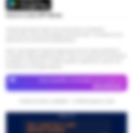
Scarica la nostra APP Ufficiale
Questo giornale inoltre non riceve alcun contributo
economico né da enti pubblici né da privati . Si sostiene solo
attraverso le inserzioni pubblicitarie.
Nota: I link esterni indicati negli articoli sono stati verificati al
momento della pubblicazione. Il sito non risponde di eventuali
problemi o disservizi: si invita l’utente a utilizzare i servizi con
prudenza e consapevolezza.
Dove specifico, le immagini sono fornite da
Depositphotos
CRONACHE DELLA CAMPANIA - COPYRIGHT@2014-2026
PUBBLICITA