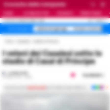
Cronache della Campania
HOME
ULTIME NOTIZIE
CRONACA
PRIMO PIANO
C
30
NAPOLI
8 AGOSTO 2026 - 10:36
AGGIORNAMENTO :
salme nei garage
Arzano Corte dei
Temi del giorno
Home
Campania
Caserta e Provincia
I veleni dei Casalesi sotto lo
stadio di Casal di Principe
LA REDAZIONE
Condividi
19 APRILE 2019 - 09:59
Iscriviti ai nostri
canali social
per le ultime notizie dalla Campania con notizi