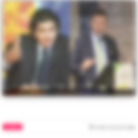
Massimo Coppola e Raffaele Guida
COMUNI
Tempo di lettura
1
min