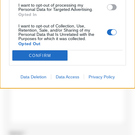
I want to opt-out of processing my
Personal Data for Targeted Advertising.
Opted In
I want to opt-out of Collection, Use,
Retention, Sale, and/or Sharing of my
Lascia un commento
Personal Data that Is Unrelated with the
Purposes for which it was collected.
Opted Out
Il tuo indirizzo email non sarà pubblicato.
I campi
obbligatori sono contrassegnati
*
CONFIRM
Commento
*
Data Deletion
Data Access
Privacy Policy
Nome
*