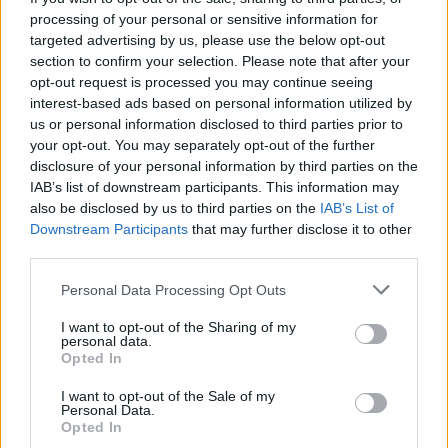
Apri commenti (1)
processing of your personal or sensitive information for
targeted advertising by us, please use the below opt-out
section to confirm your selection. Please note that after your
Commenti
(1)
opt-out request is processed you may continue seeing
interest-based ads based on personal information utilized by
us or personal information disclosed to third parties prior to
your opt-out. You may separately opt-out of the further
Rudy61
ha detto:
disclosure of your personal information by third parties on the
IAB’s list of downstream participants. This information may
22 Maggio 2025 - 12:53 alle 12:53
also be disclosed by us to third parties on the
IAB’s List of
Downstream Participants
that may further disclose it to other
L’articolo e molto interessante e fa
third parties.
riflettere su come certe persone
Personal Data Processing Opt Outs
possano avere ruoli così influecenti in
ambiti delicati come quello della
I want to opt-out of the Sharing of my
personal data.
politica. E strano vedere un ex
Opted In
cartomante coinvolto in queste
I want to opt-out of the Sale of my
situazioni di corruzione, ma purtroppo
Personal Data.
Opted In
non è una novità.