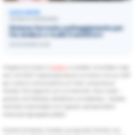
LEGGI ANCHE
CRONACA GIUDIZIARIA
Sistema Sorrento: patteggiamento per
l’ex sindaco e «Lello il sensitivo»
10/07/2026 21:59
Il legame tra Guida e il
sindaco
si sarebbe consolidato negli
anni: nel 2022 Coppola gli propose un incarico nel suo staff
per curare la comunicazione sul “mare”, proposta poi
rifiutata. Ma il rapporto non si è interrotto. Anzi, Guida –
passato nel frattempo all’editoria e al marketing – sarebbe
diventato intermediario tra Coppola e gli imprenditori
interessati agli appalti pubblici.
Durante l’inchiesta, il sindaco era già stato fermato una