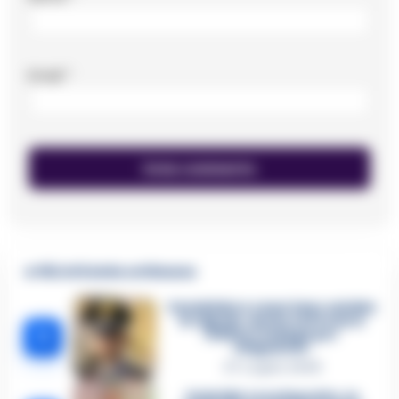
Email
*
🔥 Più letti della settimana
Carabiniere casertano suicida
in Liguria: anche la Procura
1
militare indaga per
istigazione
27 Luglio 2026
Omicidio Luca Esposito, la