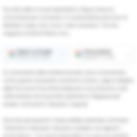
Da volto delle tv locali napoletane a figura chiave di
un’inchiesta per corruzione: è il sorprendente percorso di
Raffaele Guida, noto come “Lello il sensitivo”, 52 anni,
originario di Santa Maria a Vico.
Seguici su Google
Fonte preferita
→
→
Ricevi le nostre notizie
Aggiungici su Google
Ex cartomante delle emittenti private, dove si presentava
come esperto di passato, presente e futuro, oggi è indagato
dalla Procura di Torre Annunziata per il suo presunto ruolo
nell’inchiesta che ha portato all’arresto in flagranza del
sindaco di Sorrento, Massimo Coppola.
Secondo gli inquirenti, Guida sarebbe diventato nel tempo
“referente e fiduciario” del primo cittadino nei rapporti –
anche illeciti – con alcuni imprenditori. A casa sua, durante