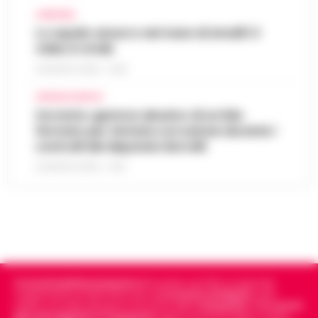
CAMPANIA
Lo squalo azzurro nel mare di Amalfi: il
video è virale
8 AGOSTO 2026 - 13:35
CRONACA NAPOLI
Sorrento: gestore abusivo di un lido
fermato per tentata corruzione durante i
controlli del deputato Borrelli
8 AGOSTO 2026 - 13:18
Cronachedellacampania.it
fondato nel 2015, è il giornale
indipendente di riferimento per le
Cronache di Napoli
, sulla
politica, sui fatti del giorno e le storie della
Campania
.
Tra i primi
giornali digitali in Campania
segue anche le notizie il calcio