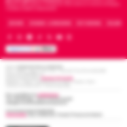
Napoli e dello sport in Campania. Racconta la Cronaca di Napoli,
Caserta, Avellino e Benevento.
ARCHIVIO
CHI SIAMO – LA REDAZIONE
FACT CHECKING
COLLABORA
Editore
CRONACHE DELLA CAMPANIA
R.O.C.: 030531 - Reg. N. 1301/ 2016 - Tribunale Torre Annunziata (NA)
Partita IVA IT08642881216
Direttore Responsabile:
Giuseppe Del Gaudio
Redazioni : Scafati / Castellammare di Stabia / Caserta / Sarno
Indirizzo Via Sardoncelli 115 Boscoreale (NA)
Per contattare la
redazione
:
Tel / Whatsapp : 334.12.78.004 email:
web@cronachedellacampania.it
Concessionaria Pubblicità
Vivimedia
| Sky | Addendo | Teads | Presscommtech