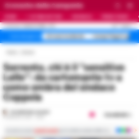
Cronache della Campania
HOME
ULTIME NOTIZIE
CRONACA
PRIMO PIANO
C
33
NAPOLI
8 AGOSTO 2026 - 17:17
AGGIORNAMENTO :
A1 maxi incidente
Campi Flegrei sgomb
Temi del giorno
Home
Comuni
Sorrento, chi è il “sensitivo
Lello”: da cartomante tv a
uomo ombra del sindaco
Coppola
GIUSEPPE DEL GAUDIO
Condividi
21 MAGGIO 2025 - 16:35
Iscriviti ai nostri
canali social
per le ultime notizie dalla Campania con notizi