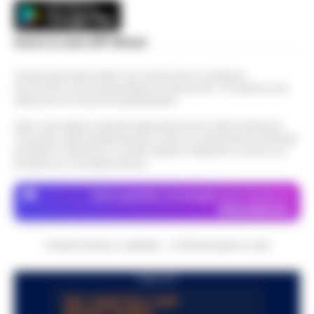
Scarica la nostra APP Ufficiale
Questo giornale inoltre non riceve alcun contributo
economico né da enti pubblici né da privati . Si sostiene solo
attraverso le inserzioni pubblicitarie.
Nota: I link esterni indicati negli articoli sono stati verificati al
momento della pubblicazione. Il sito non risponde di eventuali
problemi o disservizi: si invita l’utente a utilizzare i servizi con
prudenza e consapevolezza.
Dove specifico, le immagini sono fornite da
Depositphotos
CRONACHE DELLA CAMPANIA - COPYRIGHT@2014-2026
PUBBLICITA