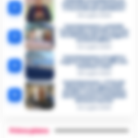
confessione dell’assassino:
2
«L’ho ucciso per punizione»
26 Luglio 2026
Castellammare, omicidio
Tommasino, il pentito accusa:
3
«Fu eliminato per proteggere
un intoccabile»
24 Luglio 2026
Castellammare, il registro
segreto delle determine che
4
«nutriva» i clan
28 Luglio 2026
Castellammare, «Ti faccio
diventare la regina delle
vendite»: le intercettazioni
5
che incastrano i fedelissimi
del boss Carolei
24 Luglio 2026
Primo piano