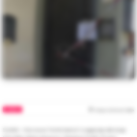
COMUNI
Tempo di lettura
1
min
Scafati – Una nuova “morte bianca” si aggiunge alla lunga