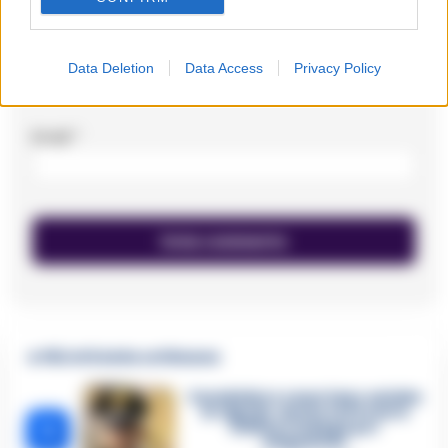
Nome
*
Data Deletion
Data Access
Privacy Policy
Email
*
🔥 Più letti della settimana
Carabiniere casertano suicida
in Liguria: anche la Procura
1
militare indaga per
istigazione