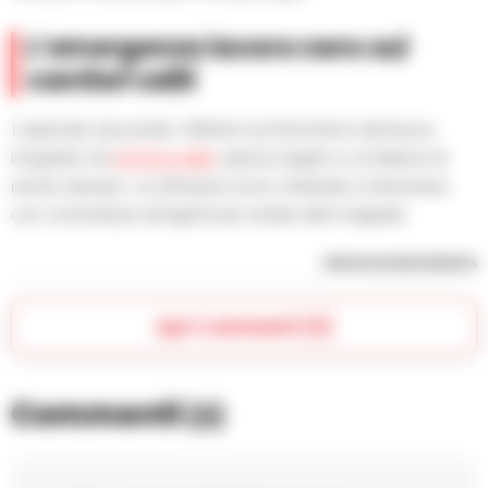
L’emergenza lavoro nero sui
cantieri edili
L’episodio riaccende i riflettori sul fenomeno del lavoro
irregolare nel
settore edile
, spesso legato a condizioni di
rischio elevato. Le istituzioni sono chiamate a intervenire
con controlli più stringenti per evitare altre tragedie.
RIPRODUZIONE RISERVATA
Apri commenti (2)
Commenti
(2)