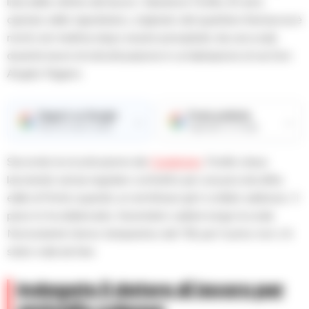
lista delle vittime del lavoro. Salvatore Fiorillo, 61 anni,
operaio edile napoletano, originario del quartiere Arenaccia è
morto ieri mattina dopo essere precipitato da una scala
durante lavori di ristrutturazione in un’abitazione di via Don
Angelo Pagano.
Seguici su Google
Fonte preferita
→
→
Ricevi le nostre notizie
Aggiungici su Google
Secondo la ricostruzione dei
Carabinieri
, Fiorillo stava
lavorando senza regolare contratto per una piccola ditta
edile di Portici quando un architrave gli è crollato addosso. Il
peso lo ha sbilanciato, facendolo cadere lungo la scala.
Nonostante l’arrivo tempestivo del 118, per l’uomo non c’è
stato nulla da fare.
Indagato il datore di lavoro per