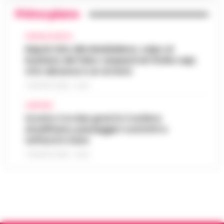
Primo piano
CRONACA NAPOLI
Napoli, bitz alla Maddalena, colpo al
business del falso: sequestrati 3mila capi,
otto denunce e un arresto
7 AGOSTO 2026 - 22:19
CAMPANIA
Scontro tra due gozzi in Costiera
Amalfitana, passeggeri costretti a
tuffarsi in mare
7 AGOSTO 2026 - 19:24