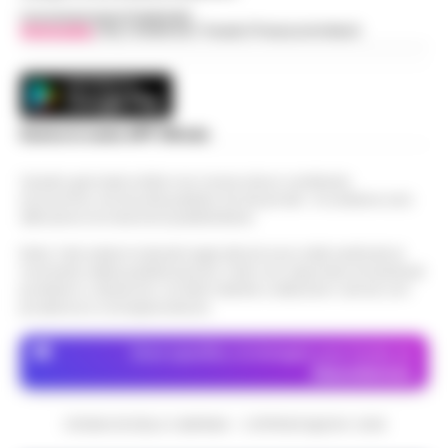
Concessionaria Pubblicità
Vivimedia
| Sky | Addendo | Teads | Presscommtech
Scarica la nostra APP Ufficiale
Questo giornale inoltre non riceve alcun contributo
economico né da enti pubblici né da privati . Si sostiene solo
attraverso le inserzioni pubblicitarie.
Nota: I link esterni indicati negli articoli sono stati verificati al
momento della pubblicazione. Il sito non risponde di eventuali
problemi o disservizi: si invita l’utente a utilizzare i servizi con
prudenza e consapevolezza.
Dove specifico, le immagini sono fornite da
Depositphotos
CRONACHE DELLA CAMPANIA - COPYRIGHT@2014-2026