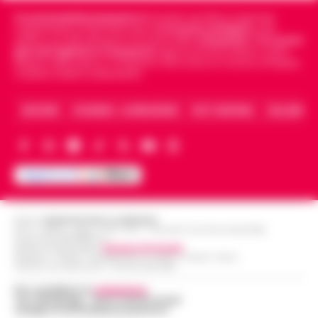
Cronachedellacampania.it
fondato nel 2015, è il giornale
indipendente di riferimento per le
Cronache di Napoli
, sulla
politica, sui fatti del giorno e le storie della
Campania
.
Tra i primi
giornali digitali in Campania
segue anche le notizie il calcio
Napoli e dello sport in Campania. Racconta la Cronaca di Napoli,
Caserta, Avellino e Benevento.
ARCHIVIO
CHI SIAMO – LA REDAZIONE
FACT CHECKING
COLLABORA
Editore
CRONACHE DELLA CAMPANIA
R.O.C.: 030531 - Reg. N. 1301/ 2016 - Tribunale Torre Annunziata (NA)
Partita IVA IT08642881216
Direttore Responsabile:
Giuseppe Del Gaudio
Redazioni : Scafati / Castellammare di Stabia / Caserta / Sarno
Indirizzo Via Sardoncelli 115 Boscoreale (NA)
Per contattare la
redazione
:
Tel / Whatsapp : 334.12.78.004 email:
web@cronachedellacampania.it