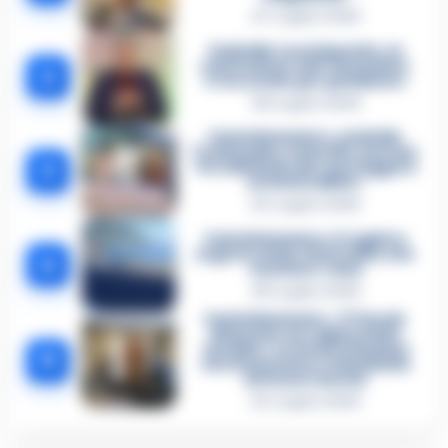
27 Luglio 2026
Omicidio Luca Esposito, la
confessione dell’assassino:
2
«L’ho ucciso per punizione»
26 Luglio 2026
Castellammare, omicidio
Tommasino, il pentito accusa:
3
«Fu eliminato per proteggere
un intoccabile»
24 Luglio 2026
Castellammare, il registro
segreto delle determine che
4
«nutriva» i clan
28 Luglio 2026
Castellammare, «Ti faccio
diventare la regina delle
vendite»: le intercettazioni
5
che incastrano i fedelissimi
del boss Carolei
24 Luglio 2026