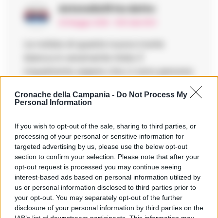
Antonella19
ha detto:
20 Maggio 2025 - 18:51 alle 18:51
La notizia di questa nuova morte
bianca è veramente triste. È
inquietante sapere che ci sono persone
che lavorano senza contratto e in
Cronache della Campania -
Do Not Process My
condizioni così pericolose. Si deve fare
Personal Information
di più per proteggere i lavoratori nei
cantieri edili.
If you wish to opt-out of the sale, sharing to third parties, or
processing of your personal or sensitive information for
targeted advertising by us, please use the below opt-out
section to confirm your selection. Please note that after your
opt-out request is processed you may continue seeing
interest-based ads based on personal information utilized by
Mariapia
ha detto:
us or personal information disclosed to third parties prior to
your opt-out. You may separately opt-out of the further
21 Maggio 2025 - 16:29 alle 16:29
disclosure of your personal information by third parties on the