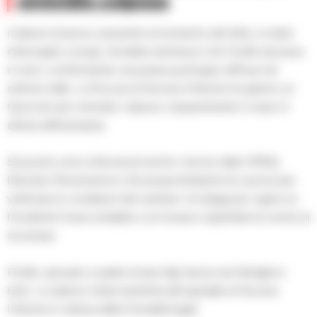
omicidio colposo
Il datore di lavoro, presente al momento del fatto, è stato
interrogato a lungo. Avrebbe ammesso che Fiorillo lavorava
in nero, confermando una prassi purtroppo diffusa nel
settore edile. La Procura di Nocera Inferiore ha aperto un
fascicolo per omicidio colposo, sequestrando il corpo in
attesa dell’autopsia.
Sul posto sono intervenuti anche i tecnici dello SPSAL
(Servizio Prevenzione e Sicurezza Ambienti di Lavoro) per
verificare le condizioni del cantiere. Si indaga per capire se
l’incidente fosse evitabile e se fossero rispettate le norme di
sicurezza.
Fiorillo, sposato e padre di due figli, lascia una famiglia in
lutto. La salma è stata trasferita all’ospedale di Nocera
Inferiore in attesa delle formalità legali.