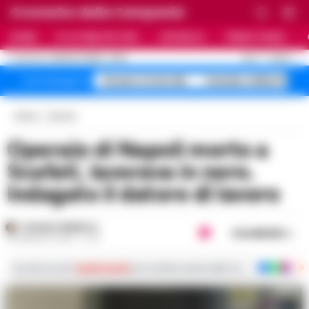
Cronache della Campania
HOME
ULTIME NOTIZIE
CRONACA
PRIMO PIANO
C
25.4
NAPOLI
8 AGOSTO 2026 - 07:36
AGGIORNAMENTO :
Arzano Corte dei
Caivano milioni fan
Temi del giorno
Home
Comuni
Operaio di Napoli morto a
Scafati, lavorava in nero.
Indagato il datore di lavoro
ROSARIA FEDERICO
Condividi
20 MAGGIO 2025 - 07:31
Iscriviti ai nostri
canali social
per le ultime notizie dalla Campania con notizi