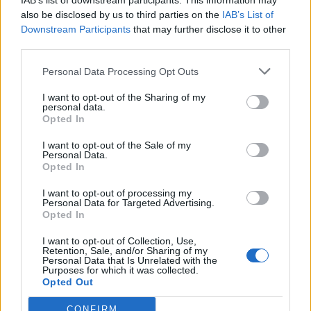
IAB’s list of downstream participants. This information may
Zio non meritavi una morte così… ci hai
also be disclosed by us to third parties on the
IAB’s List of
distrutti
Downstream Participants
that may further disclose it to other
third parties.
Personal Data Processing Opt Outs
I want to opt-out of the Sharing of my
personal data.
Lascia un commento
Opted In
Il tuo indirizzo email non sarà pubblicato.
I campi
I want to opt-out of the Sale of my
Personal Data.
obbligatori sono contrassegnati
*
Opted In
Commento
*
I want to opt-out of processing my
Personal Data for Targeted Advertising.
Opted In
I want to opt-out of Collection, Use,
Retention, Sale, and/or Sharing of my
Personal Data that Is Unrelated with the
Purposes for which it was collected.
Opted Out
CONFIRM