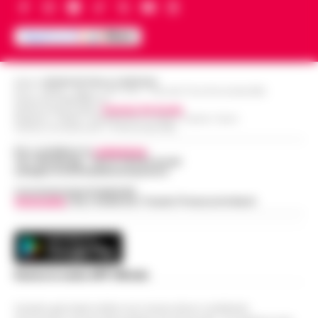
Editore
CRONACHE DELLA CAMPANIA
R.O.C.: 030531 - Reg. N. 1301/ 2016 - Tribunale Torre Annunziata (NA)
Partita IVA IT08642881216
Direttore Responsabile:
Giuseppe Del Gaudio
Redazioni : Scafati / Castellammare di Stabia / Caserta / Sarno
Indirizzo Via Sardoncelli 115 Boscoreale (NA)
Per contattare la
redazione
:
Tel / Whatsapp : 334.12.78.004 email:
web@cronachedellacampania.it
Concessionaria Pubblicità
Vivimedia
| Sky | Addendo | Teads | Presscommtech
Scarica la nostra APP Ufficiale
Questo giornale inoltre non riceve alcun contributo