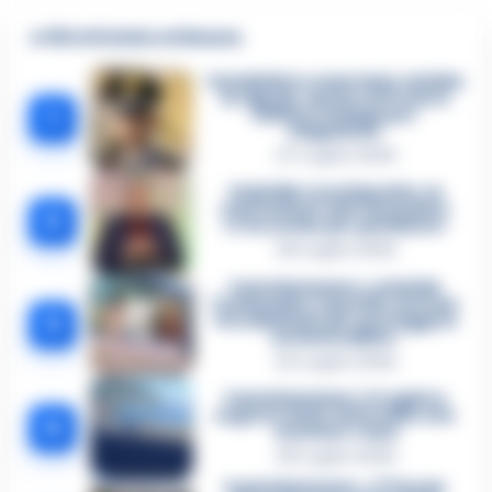
🔥 Più letti della settimana
Carabiniere casertano suicida
in Liguria: anche la Procura
1
militare indaga per
istigazione
27 Luglio 2026
Omicidio Luca Esposito, la
confessione dell’assassino:
2
«L’ho ucciso per punizione»
26 Luglio 2026
Castellammare, omicidio
Tommasino, il pentito accusa:
3
«Fu eliminato per proteggere
un intoccabile»
24 Luglio 2026
Castellammare, il registro
segreto delle determine che
4
«nutriva» i clan
28 Luglio 2026
Castellammare, «Ti faccio