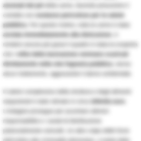
anomali del pH
della carne, facendo presumere il
contatto con
sostanze pericolose per la salute
pubblica
. Per questo motivo, tutta la carne è stata
avviata immediatamente alla distruzione
. A
rendere ancora più grave il quadro è stata la scoperta
che i
reflui della lavorazione venivano scaricati
direttamente nella rete fognaria pubblica
, senza
alcun trattamento, aggravando il danno ambientale.
Il valore complessivo della struttura e degli alimenti
sequestrati è stato stimato in circa
100mila euro
.
L’indagine prosegue per accertare ulteriori
responsabilità e i canali di distribuzione
potenzialmente coinvolti. Un altro colpo delle forze
dell’ordine alla criminalità alimentare, a tutela della