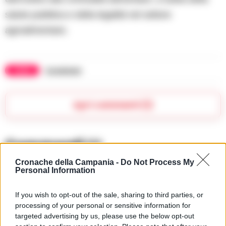
salute pubblica e della legalità nel settore
agroalimentare.
TAGS
Carabinieri
Apri commenti (1)
Commenti
(1)
Cronache della Campania -
Do Not Process My
Personal Information
Damico Sebastian
ha detto:
If you wish to opt-out of the sale, sharing to third parties, or
18 Aprile 2025 - 21:52 alle 21:52
processing of your personal or sensitive information for
targeted advertising by us, please use the below opt-out
E’ veramente incredibile che un