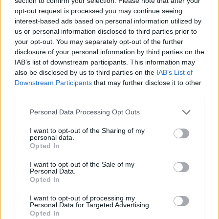
section to confirm your selection. Please note that after your
opt-out request is processed you may continue seeing
mattatoio possa funzionare senza
interest-based ads based on personal information utilized by
nessuna autorizzazione e in condizioni
us or personal information disclosed to third parties prior to
cosi brutte. Le autorità devono fare di
your opt-out. You may separately opt-out of the further
disclosure of your personal information by third parties on the
piu per fermare queste attivita illegali e
IAB’s list of downstream participants. This information may
proteggere la salute dei cittadini e
also be disclosed by us to third parties on the
IAB’s List of
dell’ambiente.
Downstream Participants
that may further disclose it to other
third parties.
Personal Data Processing Opt Outs
I want to opt-out of the Sharing of my
personal data.
Lascia un commento
Opted In
Il tuo indirizzo email non sarà pubblicato.
I campi
I want to opt-out of the Sale of my
Personal Data.
obbligatori sono contrassegnati
*
Opted In
Commento
*
I want to opt-out of processing my
Personal Data for Targeted Advertising.
Opted In