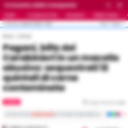
Cronache della Campania
HOME
ULTIME NOTIZIE
CRONACA
PRIMO PIANO
C
26.4
NAPOLI
5 AGOSTO 2026 - 21:55
AGGIORNAMENTO :
Home
Comuni
Pagani, blitz dei
Carabinieri in un macello
abusivo: sequestrati 12
quintali di carne
contaminata
COMUNI
Tempo di lettura
1
min
Iscriviti ai nostri
canali social
per le ultime notizie dalla Campania con notizi