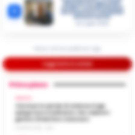
diventare la regina delle
vendite»: le intercettazioni
5
che incastrano i fedelissimi
del boss Carolei
24 Luglio 2026
Nessun articolo pubblicato oggi.
Leggi tutte le notizie
Primo piano
AFRAGOLA
«Fermare la spirale di violenza»:il gip
spiega il provvedimento che colpisce i
genitori di Martina Carbonaro
5 AGOSTO 2026 - 18:37