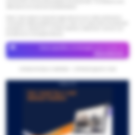
economico né da enti pubblici né da privati . Si sostiene solo
attraverso le inserzioni pubblicitarie.
Nota: I link esterni indicati negli articoli sono stati verificati al
momento della pubblicazione. Il sito non risponde di eventuali
problemi o disservizi: si invita l’utente a utilizzare i servizi con
prudenza e consapevolezza.
Dove specifico, le immagini sono fornite da
Depositphotos
CRONACHE DELLA CAMPANIA - COPYRIGHT@2014-2026
PUBBLICITA