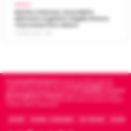
AFRAGOLA
Martina Carbonaro, braccialetto
elettronico ai genitori: il legale attacca,
«Si processa il loro dolore»
5 AGOSTO 2026 - 12:50
Cronachedellacampania.it
fondato nel 2015, è il giornale
indipendente di riferimento per le
Cronache di Napoli
, sulla
politica, sui fatti del giorno e le storie della
Campania
.
Tra i primi
giornali digitali in Campania
segue anche le notizie il calcio
Napoli e dello sport in Campania. Racconta la Cronaca di Napoli,
Caserta, Avellino e Benevento.
ARCHIVIO
CHI SIAMO – LA REDAZIONE
FACT CHECKING
COLLABORA