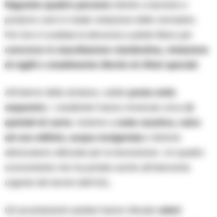
flagrante quattro persone
intente a lavorare e
produrre carni in totale violazione delle normative.
Per loro è scattata la denuncia a piede libero per
concorso in macellazione clandestina, violazione
di sigilli e smaltimento illecito di rifiuti speciali
.
All’interno della struttura, subito
posta sotto
sequestro
, i carabinieri hanno rinvenuto circa
12
quintali di carne
, insieme a
soda caustica, calce
ad uso edilizio, acqua ossigenata
e diverse
attrezzature utilizzate per la lavorazione. Un quadro
sconcertante che ha portato anche all’intervento
urgente dei tecnici dell’ASL.
Gli accertamenti sanitari hanno rilevato
valori