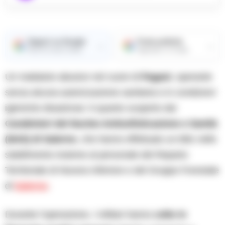
Seguici su Google
Fonte preferita
→
→
Ricevi le nostre notizie
Aggiungici su Google
Un mattatoio abusivo nel cuore di
Pagani
, operante
senza alcuna autorizzazione sanitaria e in condizioni
igieniche disastrose: è quanto scoperto dai
Carabinieri del Nucleo Antisofisticazione e Sanità
(NAS) di Salerno
, che hanno effettuato un blitz nello
stabilimento insieme al personale del Reparto
Territoriale di Nocera Inferiore e del Gruppo Forestale
di
Salerno
.
Durante l’operazione, i militari hanno
colto in