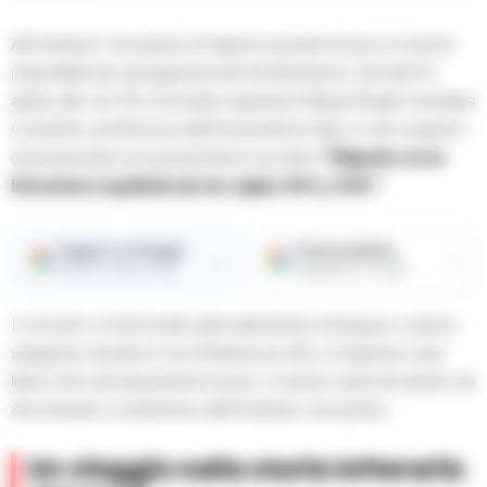
All’Instituto Cervantes di Napoli si preannuncia un evento
imperdibile per gli appassionati di letteratura. Giovedì 10
aprile, alle ore 16, il rinomato ispanista Miguel Ángel Candelas
Colodrón, professore dell’Università di Vigo e noto esperto
di poesia barocca, presenterà il suo libro
“Nápoles en la
literatura española de los siglos XVI y XVII.”
Seguici su Google
Fonte preferita
→
→
Ricevi le nostre notizie
Aggiungici su Google
L’incontro si terrà nella sede dell’istituto di lingua e cultura
spagnola, situata in via Chiatamone, 6G, e l’ingresso sarà
libero fino ad esaurimento posti. L’evento sarà introdotto da
Ana Navarro, la direttrice dell’Instituto Cervantes.
Un viaggio nella storia letteraria