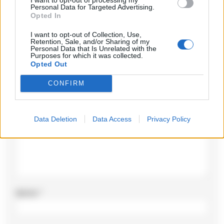
Personal Data for Targeted Advertising.
Opted In
Lascia un commento
I want to opt-out of Collection, Use,
Retention, Sale, and/or Sharing of my
Personal Data that Is Unrelated with the
Il tuo indirizzo email non sarà pubblicato.
I campi
Purposes for which it was collected.
obbligatori sono contrassegnati
*
Opted Out
Commento
*
CONFIRM
Data Deletion
Data Access
Privacy Policy
Nome
*