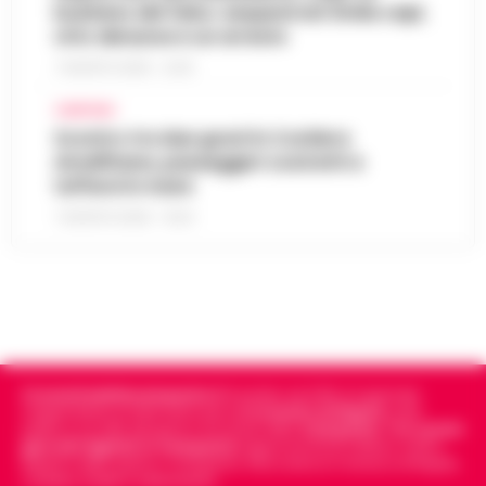
business del falso: sequestrati 3mila capi,
otto denunce e un arresto
7 AGOSTO 2026 - 22:19
CAMPANIA
Scontro tra due gozzi in Costiera
Amalfitana, passeggeri costretti a
tuffarsi in mare
7 AGOSTO 2026 - 19:24
Cronachedellacampania.it
fondato nel 2015, è il giornale
indipendente di riferimento per le
Cronache di Napoli
, sulla
politica, sui fatti del giorno e le storie della
Campania
.
Tra i primi
giornali digitali in Campania
segue anche le notizie il calcio
Napoli e dello sport in Campania. Racconta la Cronaca di Napoli,
Caserta, Avellino e Benevento.