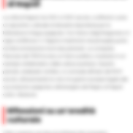
di Napoli
La città di Napoli, tra il XVI e il XVII secolo, si affermò come
un epicentro culturale di rilevante importanza per la
letteratura in lingua spagnola. Con l’arrivo degli Aragonesi e il
regno di Alfonso V, Napoli si trasformò nel principale punto
di interconnessione tra le due penisole. La conquista
francese del 1504 la rese un fulcro politico, mutando in un
esempio emblematico della cultura austriaca. Questo
periodo, analizzato nel libro, si conclude all’inizio del XVIII
secolo, attraversando le crisi e le guerre europee legate alla
successione spagnola e all’emergere del Regno di Napoli
sotto i Borbone.
Riflessioni su un’eredità
culturale