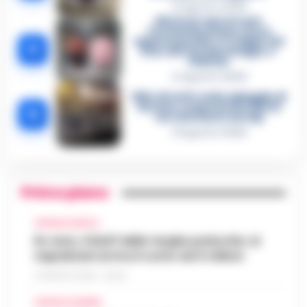
5 Agosto 2026
Morto in carcere per
Costantino Russo: si era
appena pentito. E’ il figlio del
4
boss dei Casalesi Peppe o’
Padrino
4 Agosto 2026
Blitz di notte sulla spiaggia di
Nerano: sequestrati i tavoli
5
nel ristorante dei Vip
8 Agosto 2026
Primo piano
CRONACA NAPOLI
Rc Auto, il bluff delle targhe polacche: ai
napoletani arriva il conto da 5 milioni
9 AGOSTO 2026 - 06:20
CRONACA FLEGREA