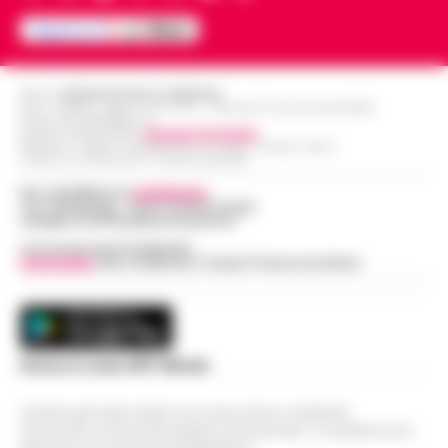
Editore
CRONACHE DELLA CAMPANIA
R.O.C.: 030531 - Reg. N. 1301/ 2016 - Tribunale Torre Annunziata (NA)
Partita IVA IT08642881216
Direttore Responsabile:
Giuseppe Del Gaudio
Redazioni : Scafati / Castellammare di Stabia / Caserta / Sarno
Indirizzo Via Sardoncelli 115 Boscoreale (NA)
Per contattare la
redazione
:
Tel / Whatsapp : 334.12.78.004 email:
web@cronachedellacampania.it
Concessionaria Pubblicità
Vivimedia
| Sky | Addendo | Teads | Presscommtech
Scarica la nostra APP Ufficiale
Questo giornale inoltre non riceve alcun contributo
economico né da enti pubblici né da privati . Si sostiene solo