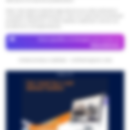
attraverso le inserzioni pubblicitarie.
Nota: I link esterni indicati negli articoli sono stati verificati al
momento della pubblicazione. Il sito non risponde di eventuali
problemi o disservizi: si invita l’utente a utilizzare i servizi con
prudenza e consapevolezza.
Dove specifico, le immagini sono fornite da
Depositphotos
CRONACHE DELLA CAMPANIA - COPYRIGHT@2014-2026
PUBBLICITA