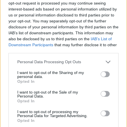
Confronto e Crescita per i
opt-out request is processed you may continue seeing
interest-based ads based on personal information utilized by
Giovani
us or personal information disclosed to third parties prior to
your opt-out. You may separately opt-out of the further
Jacopo Gubitosi ha manifestato entusiasmo per l’inizio
disclosure of your personal information by third parties on the
ufficiale delle selezioni per #Giffoni55, descrivendolo come
IAB’s list of downstream participants. This information may
also be disclosed by us to third parties on the
IAB’s List of
un evento unico che dà spazio e voce ai giovani. Il festival si
Downstream Participants
that may further disclose it to other
caratterizza per il suo impegno verso le associazioni culturali
third parties.
e il terzo settore, offrendo momenti di confronto e crescita.
La comunità di Giffoni si prepara a una nuova edizione ricca
Personal Data Processing Opt Outs
di storie e amicizie. Le liste dei sorteggiati e degli iscritti in
I want to opt-out of the Sharing of my
attesa sono disponibili sul sito ufficiale www.giffoni.it. I
personal data.
Opted In
selezionati riceveranno entro il 28 febbraio le istruzioni e la
modulistica necessaria per completare l’iscrizione. Per le
I want to opt-out of the Sale of my
Personal Data.
sezioni Generator, i residenti entro 35 chilometri da Giffoni,
Opted In
disposti a ospitare giurati, parteciperanno senza necessità di
I want to opt-out of processing my
selezione. L’intera partecipazione conta oltre 5.500 iscritti
Personal Data for Targeted Advertising.
tra le diverse categorie e attività.
Opted In