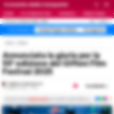
Cronache della Campania
HOME
ULTIME NOTIZIE
CRONACA
PRIMO PIANO
C
25.7
NAPOLI
10 AGOSTO 2026 - 06:59
AGGIORNAMENTO :
Campi Flegrei sfollati
Ferragosto 40 g
Temi del giorno
Home
Cultura
Annunciata la giuria per la
55ª edizione del Giffoni Film
Festival 2025
FEDERICA ANNUNZIATA
Condividi
27 FEBBRAIO 2025 - 16:05
Iscriviti ai nostri
canali social
per le ultime notizie dalla Campania con notizi