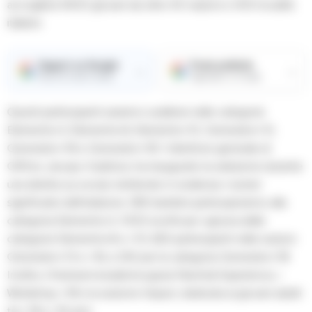
accoglierà 4500 giovani da oltre 40 nazioni e 400 località
italiane.
Seguici su Google
Fonte preferita
→
→
Ricevi le nostre notizie
Aggiungici su Google
Questi partecipanti saranno suddivisi nelle categorie
Elements+3, Elements+6, Elements+10, Generator+13,
Generator+16 e Generator+18. Il direttore generale di
Giffoni, Jacopo Gubitosi, ha inaugurato la selezione durante
una diretta sui social, mettendo in evidenza i numeri
significativi dell’edizione: 290 bambini parteciperanno alla
categoria Elements+3, 1000 iscritti per ognuna delle
categorie Elements+6 e +10, 630 partecipanti nelle sezioni
Generator+13 e +16, e 230 per la categoria Generator+18.
Inoltre, il festival includerà la giuria Parental Experience, i
Workshop +18 e la sezione Impact, dedicata ai giovani adulti
tra i 18 e i 35 anni.