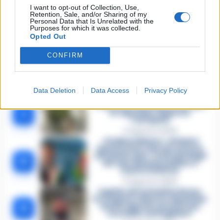
I want to opt-out of Collection, Use,
Retention, Sale, and/or Sharing of my
Personal Data that Is Unrelated with the
Purposes for which it was collected.
Lascia un commento
Opted Out
CONFIRM
🔥 Più letti della settimana
Data Deletion
Data Access
Privacy Policy
Dramma ad Acerra,
Francesco Pio muore a 19 anni
1
in ospedale: disposta
l’autopsia
4 Agosto 2026
«Ci disarmiamo»: cellulari
spenti come i narcos ed euro
contati in auto. Tutti i dettagli
2
del mercimonio politico a
Castel Volturno
5 Agosto 2026
Il giallo di Costantino Russo
tra segreti, rimorsi e domande
3
senza risposta: perché non
era video sorvegliato?