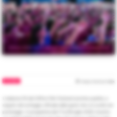
Giffoni 2025: ecco i giurati della cinquantacinquesima
edizione
CULTURA
Tempo di lettura
1
min
L’edizione 55 del Giffoni Film Festival è pronta a partire, a
seguito del sorteggio ufficiale delle giurie che si è svolto ieri
pomeriggio. In programma dal 17 al 26 luglio 2025, l’evento