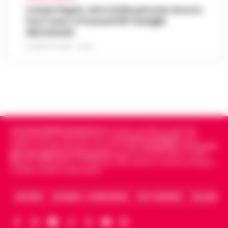
Campi Flegrei, oltre 2mila persone ancora
fuori casa: a Pozzuoli 813 famiglie
allontanate
8 AGOSTO 2026 - 22:56
Cronachedellacampania.it
fondato nel 2015, è il giornale
indipendente di riferimento per le
Cronache di Napoli
, sulla
politica, sui fatti del giorno e le storie della
Campania
.
Tra i primi
giornali digitali in Campania
segue anche le notizie il calcio
Napoli e dello sport in Campania. Racconta la Cronaca di Napoli,
Caserta, Avellino e Benevento.
ARCHIVIO
CHI SIAMO – LA REDAZIONE
FACT CHECKING
COLLABORA