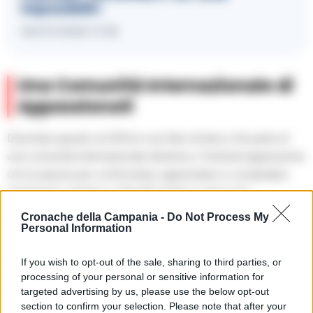
impossibili»
06/07/2026 17:59
Una Comunità Internazionale di
Appassionati
Diventare giurato al Giffoni vuol dire entrare a far parte di
una comunità internazionale dinamica. Il festival rappresenta
un’occasione per confrontarsi, apprendere e condividere
esperienze, insieme a oltre 60 registi e autori che
presenteranno le loro opere. Gli appuntamenti prevedono
Cronache della Campania -
Do Not Process My
Personal Information
anteprime e incontri esclusivi con importanti figure del
cinema, della televisione e del web, configurandosi come un
If you wish to opt-out of the sale, sharing to third parties, or
evento imprescindibile per chi vuole vivere il cinema da
processing of your personal or sensitive information for
protagonista.
targeted advertising by us, please use the below opt-out
section to confirm your selection. Please note that after your