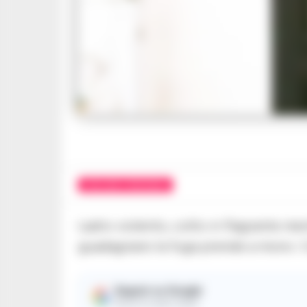
AVELLINO E PROVINCIA
Ladro violento, colto in flagrante me
guadagnarsi la fuga prende a morsi i C
Seguici su Google
Ricevi le nostre notizie