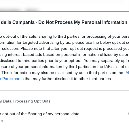
rte irpino
Morsi
della Campania -
Do Not Process My Personal Information
i commenti (1)
to opt-out of the sale, sharing to third parties, or processing of your per
formation for targeted advertising by us, please use the below opt-out s
r selection. Please note that after your opt-out request is processed y
eing interest-based ads based on personal information utilized by us or
disclosed to third parties prior to your opt-out. You may separately opt-
losure of your personal information by third parties on the IAB’s list of
. This information may also be disclosed by us to third parties on the
IA
Participants
that may further disclose it to other third parties.
l Data Processing Opt Outs
 che venga punito adeguatamente per
o opt-out of the Sharing of my personal data.
In