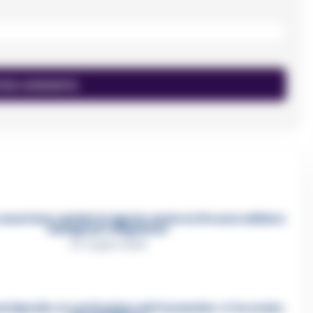
asertano suicida in Liguria: anche la Procura militare
indaga per istigazione
27 Luglio 2026
a Esposito, la confessione dell’assassino: «L’ho ucciso