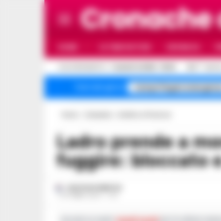
Cronache
HOME
ULTIME NOTIZIE
CRONACA
P
C
AGGIORNAMENTO :
7 AGOSTO 2026 - 18:33
31.8
NAPO
Campi Flegrei emergenz
Temi del giorno
Home
Campania
Avellino e Provincia
Ladro prende a morsi i carabinieri per
fuggire: bloccato 
GUSTAVO GENTILE
7 OTTOBRE 2024 - 17:12
Iscriviti ai nostri
canali social
per le ultime notiz