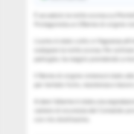
È accaduto la notte scorsa a a Montefo
Protagonista un 29enne di origine r
L’uomo è stato colto in flagranza all
svaligiare la notte scorsa. Per sottrars
pattuglie, ha reagito prendendo a morsi
Il 9enne di origine romena è stato all
per tentato furto, resistenza e lesioni
A dare l’allarme è stata una segnalazi
camere di sicurezza del Comando provi
con rito direttissimo.