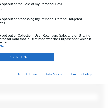
o opt-out of the Sale of my Personal Data.
In
o
to opt-out of processing my Personal Data for Targeted
ing.
In
ampi obbligatori sono contrassegnati
*
o opt-out of Collection, Use, Retention, Sale, and/or Sharing
ersonal Data that Is Unrelated with the Purposes for which it
lected.
Out
CONFIRM
Data Deletion
Data Access
Privacy Policy