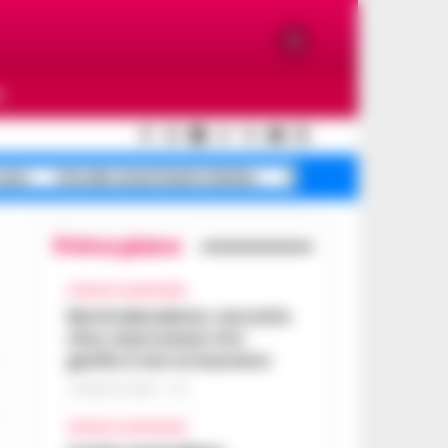
O
casa
Litorale smarrimento bimbo
Turista molestata Sor
Primo piano
CRONACA GIUDIZIARIA
Morte Maradona, racconto
choc al processo: Era
gonfio e non si muoveva
7 AGOSTO 2026 - 17:11
CRONACA GIUDIZIARIA