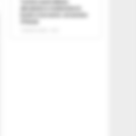
Turista australiana
derubata e molestata in
hotel a Sorrento: arrestato
37enne
7 AGOSTO 2026 - 15:27