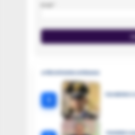
Email
*
🔥 Più letti della settimana
Carabiniere c
1
Omicidio Luc