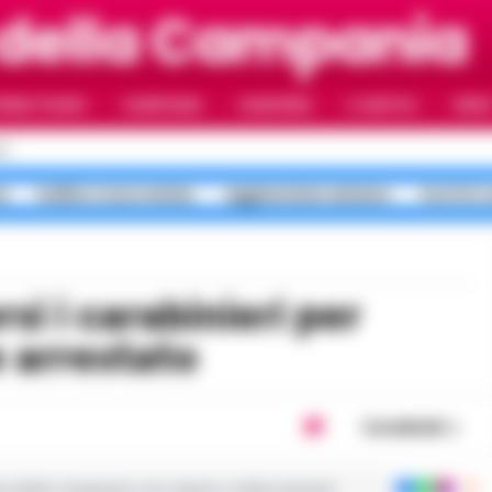
 della Campania
RIMO PIANO
CAMPANIA
CAMORRA
IL NAPOLI
VIDE
LI
a
bollino rosso meteo
aggressione anziano
morti in 
e arrestato
Condividi
ie dalla Campania con notizie e video esclusivi