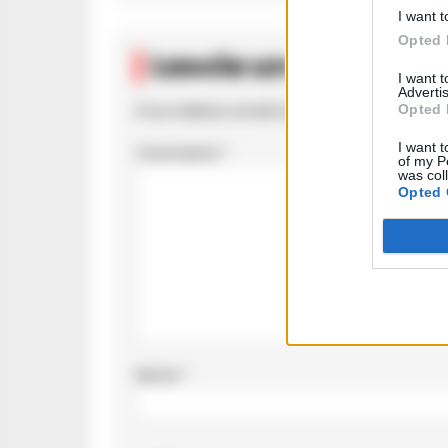
I want t
Opted 
Lascia un comment
I want 
Advertis
Opted 
Il tuo indirizzo email non sarà pubblicato.
I c
I want t
Commento
*
of my P
was col
Opted 
Nome
*