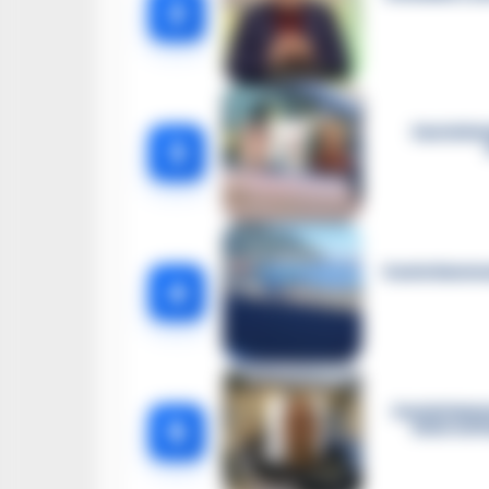
2
Castella
3
Castellammar
4
Castellamma
5
intercett