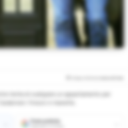
Tempo di lettura
meno di 1
min
ntre tenta di svaligiare un appartamento per
arabinieri: finisce in manette.
Fonte preferita
→
→
Aggiungici su Google