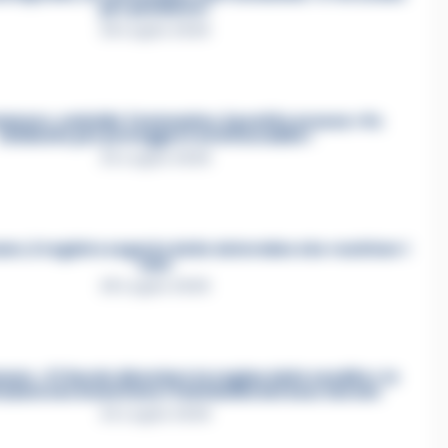
per punizione»
26 Luglio 2026
mmare, omicidio Tommasino, il pentito accusa: «Fu
eliminato per proteggere un intoccabile»
24 Luglio 2026
e, il registro segreto delle determine che «nutriva» i
clan
28 Luglio 2026
re, «Ti faccio diventare la regina delle vendite»: le
azioni che incastrano i fedelissimi del boss Carolei
24 Luglio 2026