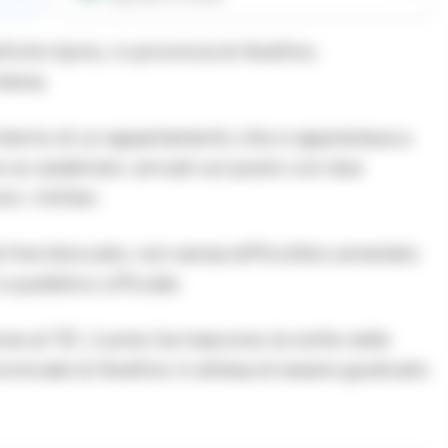
rte Irpino, in provincia di Avellino.
omena.
’interno di un appartamento che si apprestava a
i ai carabinieri, arrivati sul posto con due
 i militari.
a fine bloccato, non senza difficoltà e arrestato
 a pubblico ufficiale.
one al 112. L’uomo ha trascorso la notte nelle
nciale di Avellino in attesa di essere giudicato