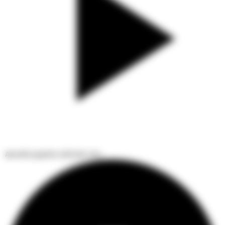
Ascolta questo articolo ora...