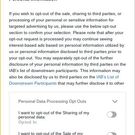
soldi reali si collezionano appunto monete
If you wish to opt-out of the sale, sharing to third parties, or
virtuali). Con tutto il gruzzolo di monete si potrà
processing of your personal or sensitive information for
comprare una delle tre Collezioni di maschere.
targeted advertising by us, please use the below opt-out
section to confirm your selection. Please note that after your
opt-out request is processed you may continue seeing
interest-based ads based on personal information utilized by
us or personal information disclosed to third parties prior to
your opt-out. You may separately opt-out of the further
disclosure of your personal information by third parties on the
IAB’s list of downstream participants. This information may
also be disclosed by us to third parties on the
IAB’s List of
Downstream Participants
that may further disclose it to other
third parties.
Personal Data Processing Opt Outs
I want to opt-out of the Sharing of my
personal data.
Opted In
I want to opt-out of the Sale of my