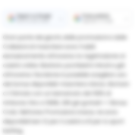
Seguici su Google
Fonte preferita
→
→
Ricevi le nostre notizie
Aggiungici su Google
Gran parte dei giochi, delle promozioni e delle
Collezioni di maschere sono fruibili
esclusivamente attraverso la registrazione al
casinò online. Bastano pochissimi minuti e già
attraverso l’iscrizione è possibile scegliere uno
dei bonus disponibili: maschera Advar, Bomani
o Chimola con un benvenuto del 100% di
rimborso fino a 500€, 200 giri gratuiti + 1 Bonus
Crab. Nell’area Promozioni, invece, ne sono
disponibili ben 12 per il casinò e 8 per lo sport
betting.