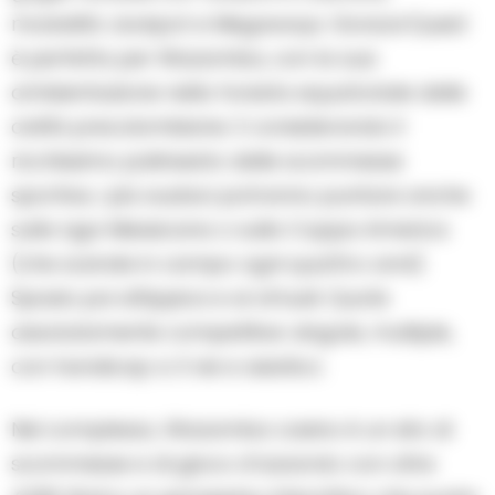
modalità Jackpot e Megaways. Gonzos’Quest
è perfetta per Wazamba, con la sua
ambientazione nella foresta equatoriale delle
civiltà precolombiane. E considerando il
ricchissimo palinsesto delle scommesse
sportive, i più audaci potranno puntare anche
sulla Liga Messicana o sulla Coppa America
(che scende in campo ogni quattro anni).
Spazio poi all’ippica e ai virtuali. Quote
assolutamente competitive: singole, multiple,
con handicap a 3 vie e asiatico.
Nel complesso, Wazamba casino è un sito di
scommesse e di gioco d’azzardo con oltre