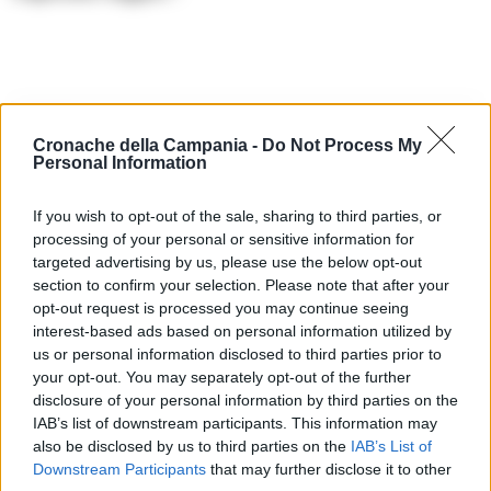
TAGS
Campi flegrei
Osservatorio vesuviano
Scosse
Cronache della Campania -
Do Not Process My
Personal Information
Lascia un commento
If you wish to opt-out of the sale, sharing to third parties, or
processing of your personal or sensitive information for
targeted advertising by us, please use the below opt-out
section to confirm your selection. Please note that after your
🔥 Più letti della settimana
opt-out request is processed you may continue seeing
interest-based ads based on personal information utilized by
Carabiniere casertano suicida
us or personal information disclosed to third parties prior to
in Liguria: anche la Procura
your opt-out. You may separately opt-out of the further
1
militare indaga per
istigazione
disclosure of your personal information by third parties on the
27 Luglio 2026
IAB’s list of downstream participants. This information may
also be disclosed by us to third parties on the
IAB’s List of
Omicidio Luca Esposito, la
Downstream Participants
that may further disclose it to other
confessione dell’assassino:
2