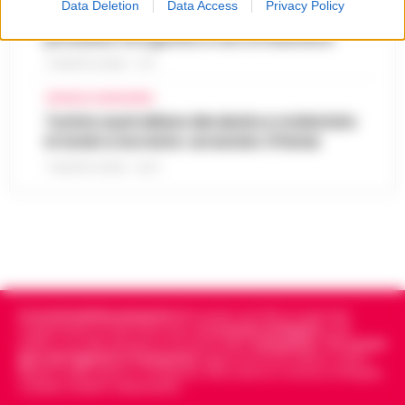
Data Deletion
Data Access
Privacy Policy
Morte Maradona, racconto choc al
processo: Era gonfio e non si muoveva
7 AGOSTO 2026 - 17:11
CRONACA GIUDIZIARIA
Turista australiana derubata e molestata
in hotel a Sorrento: arrestato 37enne
7 AGOSTO 2026 - 15:27
Cronachedellacampania.it
fondato nel 2015, è il giornale
indipendente di riferimento per le
Cronache di Napoli
, sulla
politica, sui fatti del giorno e le storie della
Campania
.
Tra i primi
giornali digitali in Campania
segue anche le notizie il calcio
Napoli e dello sport in Campania. Racconta la Cronaca di Napoli,
Caserta, Avellino e Benevento.