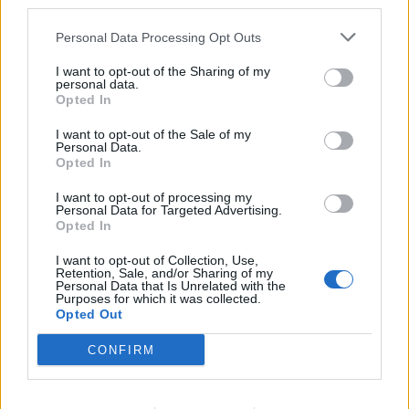
«L’ho ucciso per punizione»
third parties.
26 Luglio 2026
Personal Data Processing Opt Outs
Castellammare, omicidio
Tommasino, il pentito accusa:
I want to opt-out of the Sharing of my
3
«Fu eliminato per proteggere
personal data.
un intoccabile»
Opted In
24 Luglio 2026
I want to opt-out of the Sale of my
Castellammare, il registro
Personal Data.
segreto delle determine che
Opted In
4
«nutriva» i clan
28 Luglio 2026
I want to opt-out of processing my
Personal Data for Targeted Advertising.
Castellammare, «Ti faccio
Opted In
diventare la regina delle
vendite»: le intercettazioni
5
che incastrano i fedelissimi
I want to opt-out of Collection, Use,
del boss Carolei
Retention, Sale, and/or Sharing of my
Personal Data that Is Unrelated with the
24 Luglio 2026
Purposes for which it was collected.
Opted Out
CONFIRM
Primo piano
CRONACA GIUDIZIARIA