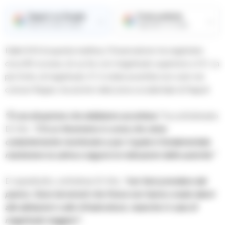
Seguici su Google
Fonte preferita
→
→
Ricevi le nostre notizie
Aggiungici su Google
Dalle 9:43 di questa mattina, l’Osservatorio ha registrato
circa 90 scosse, di cui tre con magnitudo superiore a 3.0. La
più forte, di magnitudo 3.7, è stata avvertita non solo nei
comuni flegrei, ma anche nella zona occidentale di Napoli.
“È una situazione che dobbiamo accettare,”
ha sottolineato
Di Vito.
“C’è un fenomeno in corso che viene
costantemente monitorato e per il quale è fondamentale
mantenere la calma e seguire le indicazioni delle autorità.”
E soprattutto, sottolinea Di Vito,
“non farsi prendere dal
panico. Sono terremoti che finora non hanno creato danni
alle abitazioni o alle infrastrutture, neanche in caso di
magnitudo maggiori”.