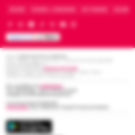
ARCHIVIO
CHI SIAMO – LA REDAZIONE
FACT CHECKING
COLLABORA
Editore
CRONACHE DELLA CAMPANIA
R.O.C.: 030531 - Reg. N. 1301/ 2016 - Tribunale Torre Annunziata (NA)
Partita IVA IT08642881216
Direttore Responsabile:
Giuseppe Del Gaudio
Redazioni : Scafati / Castellammare di Stabia / Caserta / Sarno
Indirizzo Via Sardoncelli 115 Boscoreale (NA)
Per contattare la
redazione
:
Tel / Whatsapp : 334.12.78.004 email:
web@cronachedellacampania.it
Concessionaria Pubblicità
Vivimedia
| Sky | Addendo | Teads | Presscommtech