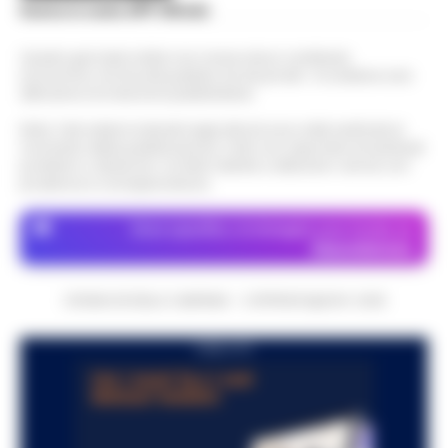
Scarica la nostra APP Ufficiale
Questo giornale inoltre non riceve alcun contributo
economico né da enti pubblici né da privati . Si sostiene solo
attraverso le inserzioni pubblicitarie.
Nota: I link esterni indicati negli articoli sono stati verificati al
momento della pubblicazione. Il sito non risponde di eventuali
problemi o disservizi: si invita l’utente a utilizzare i servizi con
prudenza e consapevolezza.
Dove specifico, le immagini sono fornite da
Depositphotos
CRONACHE DELLA CAMPANIA - COPYRIGHT@2014-2026
PUBBLICITA