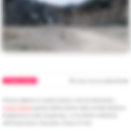
CRONACA FLEGREA
Tempo di lettura
meno di 1
min
Nessun allarme, lo sciame sismico che ha interessato i
Campi Flegrei
questa mattina rientra nella normale dinamica
bradisismica in atto da gennaio. Lo ha riferito il direttore
dell’Osservatorio Vesuviano, Mauro Di Vito.