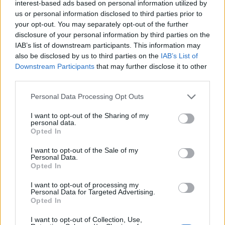
interest-based ads based on personal information utilized by
us or personal information disclosed to third parties prior to
Lascia un commento
your opt-out. You may separately opt-out of the further
disclosure of your personal information by third parties on the
IAB’s list of downstream participants. This information may
also be disclosed by us to third parties on the
IAB’s List of
🔥 Più letti della settimana
Downstream Participants
that may further disclose it to other
third parties.
Carabiniere casertano suicida
in Liguria: anche la Procura
Personal Data Processing Opt Outs
1
militare indaga per
istigazione
I want to opt-out of the Sharing of my
27 Luglio 2026
personal data.
Opted In
Omicidio Luca Esposito, la
confessione dell’assassino:
2
I want to opt-out of the Sale of my
«L’ho ucciso per punizione»
Personal Data.
26 Luglio 2026
Opted In
Castellammare, omicidio
I want to opt-out of processing my
Tommasino, il pentito accusa:
Personal Data for Targeted Advertising.
3
«Fu eliminato per proteggere
Opted In
un intoccabile»
24 Luglio 2026
I want to opt-out of Collection, Use,