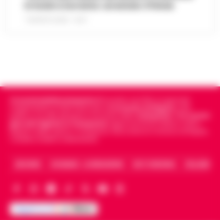
in hotel a Sorrento: arrestato 37enne
7 AGOSTO 2026 - 15:27
Cronachedellacampania.it
fondato nel 2015, è il giornale
indipendente di riferimento per le
Cronache di Napoli
, sulla
politica, sui fatti del giorno e le storie della
Campania
.
Tra i primi
giornali digitali in Campania
segue anche le notizie il calcio
Napoli e dello sport in Campania. Racconta la Cronaca di Napoli,
Caserta, Avellino e Benevento.
ARCHIVIO
CHI SIAMO – LA REDAZIONE
FACT CHECKING
COLLABORA