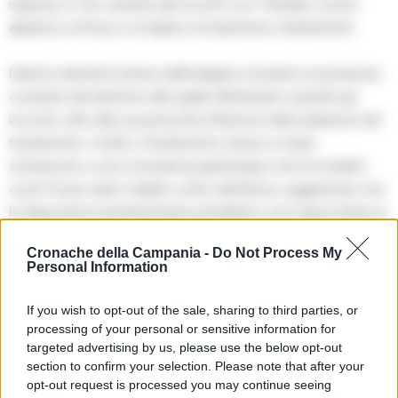
ingresso e che, durante gli incontri con i familiari, l’uomo
appariva confuso e incapace di esprimersi chiaramente.
Ulteriori elementi emersi dall’indagine includono la presenza
costante del direttore alle spalle dell’anziano durante gli
incontri, oltre alla sua presunta influenza nella redazione del
testamento. Inoltre, il testamento stesso è stato
sottoposto a una consulenza grafologica che ha rivelato
come fosse stato redatto sotto dettatura, suggerendo che
le disposizioni testamentarie potrebbero non rispecchiare la
volontà autentica dell’anziano. L’indagine è ancora in corso
Cronache della Campania -
Do Not Process My
e il sospetto ex direttore della casa di riposo dovrà
Personal Information
rispondere delle accuse mosse nei suoi confronti.
If you wish to opt-out of the sale, sharing to third parties, or
processing of your personal or sensitive information for
targeted advertising by us, please use the below opt-out
TAGS
Benevento
Casa di riposo
CronacheNews
section to confirm your selection. Please note that after your
Direttore
Indagato
opt-out request is processed you may continue seeing