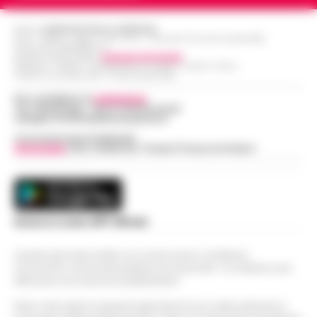
Editore
CRONACHE DELLA CAMPANIA
R.O.C.: 030531 - Reg. N. 1301/ 2016 - Tribunale Torre Annunziata (NA)
Partita IVA IT08642881216
Direttore Responsabile:
Giuseppe Del Gaudio
Redazioni : Scafati / Castellammare di Stabia / Caserta / Sarno
Indirizzo Via Sardoncelli 115 Boscoreale (NA)
Per contattare la
redazione
:
Tel / Whatsapp : 334.12.78.004 email:
web@cronachedellacampania.it
Concessionaria Pubblicità
Vivimedia
| Sky | Addendo | Teads | Presscommtech
Scarica la nostra APP Ufficiale
Questo giornale inoltre non riceve alcun contributo
economico né da enti pubblici né da privati . Si sostiene solo
attraverso le inserzioni pubblicitarie.
Nota: I link esterni indicati negli articoli sono stati verificati al