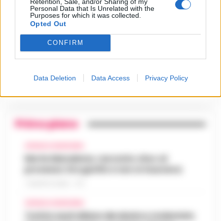
Retention, Sale, and/or Sharing of my
Castellammare, il registro
Personal Data that Is Unrelated with the
segreto delle determine che
Purposes for which it was collected.
4
«nutriva» i clan
Opted Out
28 Luglio 2026
CONFIRM
Castellammare, «Ti faccio
diventare la regina delle
vendite»: le intercettazioni
5
che incastrano i fedelissimi
del boss Carolei
Data Deletion
Data Access
Privacy Policy
24 Luglio 2026
Primo piano
CRONACA GIUDIZIARIA
Morte Maradona, racconto choc al
processo: Era gonfio e non si muoveva
7 AGOSTO 2026 - 17:11
CRONACA GIUDIZIARIA
Turista australiana derubata e molestata