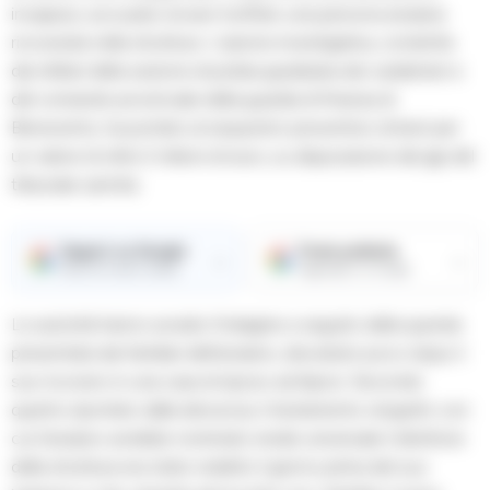
incapace, accusato di aver truffato una persona anziana
ricoverata nella struttura. L’azione investigativa, condotta
dai militari della sezione di polizia giudiziaria dei carabinieri e
del comando provinciale della guardia di finanza di
Benevento, ha portato al sequestro preventivo di beni per
un valore di oltre 2 milioni di euro, su disposizione del gip del
tribunale sannita.
Seguici su Google
Fonte preferita
→
→
Ricevi le nostre notizie
Aggiungici su Google
Le autorità hanno avviato l’indagine a seguito della querela
presentata dai familiari dell’anziano, deceduto poco dopo il
suo ricovero in una casa di riposo ad Apice. Secondo
quanto riportato dalla denuncia, il testamento olografo con
cui l’anziano avrebbe nominato erede universale il direttore
della struttura era stato redatto il giorno prima del suo