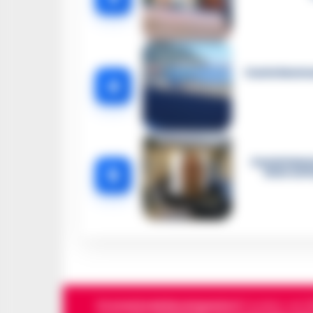
Castellammar
4
Castellamma
5
intercett
Cronachedellacampania.it
fondato nel 201