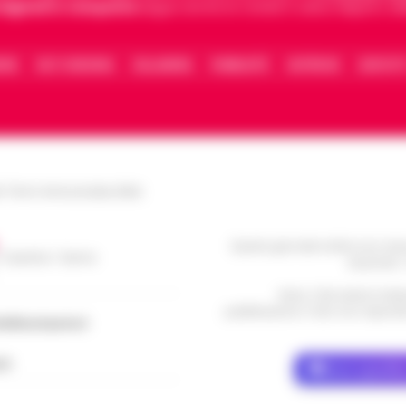
 digitali in Campania
segue anche le notizie il calcio Napoli e 
IONE
FACT CHECKING
COLLABORA
PUBBLICITÀ
NOTIFICHE
CONTATT
le Torre Annunziata (NA)
Questo giornale inoltre non rice
/ Caserta / Sarno
da privati 
Nota: I link esterni indi
pubblicazione. Il sito non risponde 
dellacampania.it
ch
Dove specific