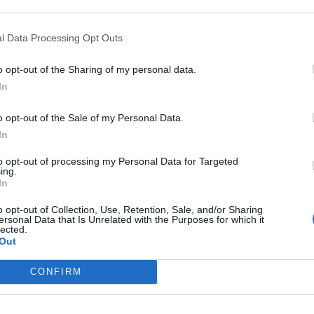
e gesto priva la cittadinanza di un prezioso
tro della città grazie al senso civico di chi mette
l Data Processing Opt Outs
lle proprie attività, mortifica tale senso civico
o opt-out of the Sharing of my personal data.
turale di una intera comunità
– ha proseguito
In
li dispositivi di protezione cardiaca non hanno
o opt-out of the Sale of my Personal Data.
illecita, per cui tale furto è da considerarsi
In
sto di becera ignoranza e degrado mentale”.
to opt-out of processing my Personal Data for Targeted
ing.
rovvederà a sporgere denuncia, ha già fatto
In
llare nuovamente il defibrillatore.
o opt-out of Collection, Use, Retention, Sale, and/or Sharing
ersonal Data that Is Unrelated with the Purposes for which it
lected.
Out
Onlus
Salerno
CONFIRM