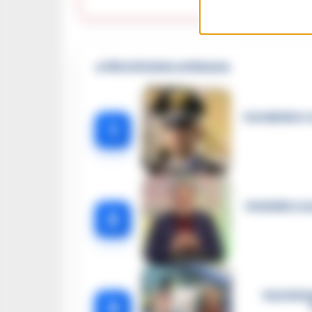
Lasc
🔥 Più letti della settimana
Carabiniere c
1
Omicidio Luc
2
Castella
3