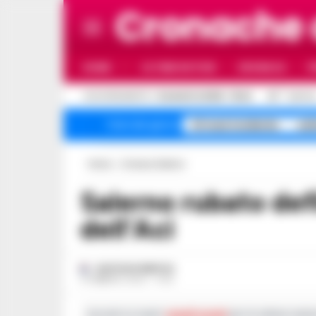
Cronache
HOME
ULTIME NOTIZIE
CRONACA
P
C
AGGIORNAMENTO :
8 AGOSTO 2026 - 15:42
33
NAPOL
A1 maxi incidente
sal
Temi del giorno
Home
Cronaca Salerno
Salerno rubato defibrillatore dalla sede
dell’Aci
GUSTAVO GENTILE
6 FEBBRAIO 2023 - 17:00
Iscriviti ai nostri
canali social
per le ultime notiz