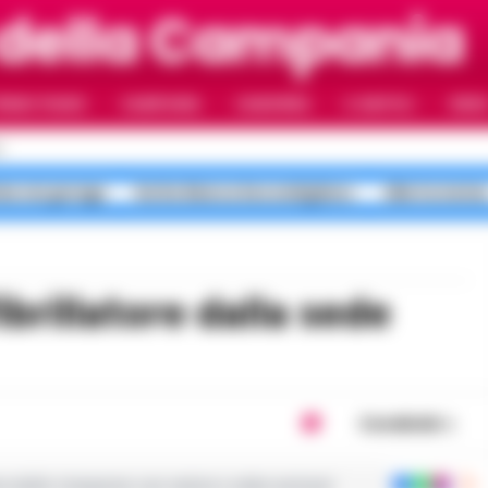
 della Campania
RIMO PIANO
CAMPANIA
CAMORRA
IL NAPOLI
VIDE
I
me nei garage
Notte Bianca Secondigliano
Allerta mete
Condividi
ie dalla Campania con notizie e video esclusivi