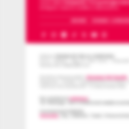
storie della
Campania
.
Tra i primi giornali
di Napoli, Caserta, Avellino e Benevento.
ARCHIVIO
CHI SIAMO – LA REDAZ
Editore
CRONACHE DELLA CAMPANIA
R.O.C.: 030531 - Reg. N. 1301/ 2016 - Tribuna
Partita IVA IT08642881216
Direttore Responsabile:
Giuseppe Del Gaudio
Redazioni : Scafati / Castellammare di Stabia 
Indirizzo Via Sardoncelli 115 Boscoreale (NA)
Per contattare la
redazione
:
Tel / Whatsapp : 334.12.78.004 email: web@cronache
Concessionaria Pubblicità
Vivimedia
| Sky | Addendo | Teads | Presscommte