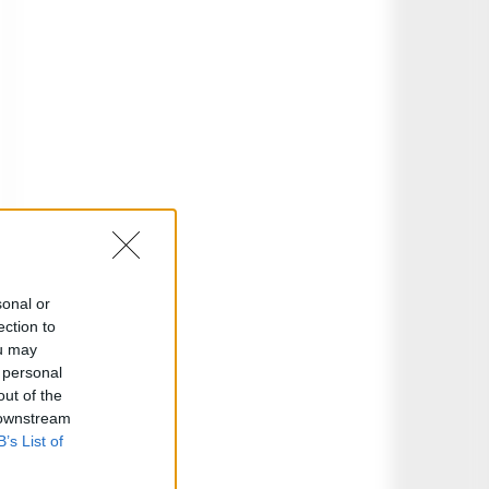
sonal or
ection to
ou may
 personal
out of the
 downstream
B’s List of