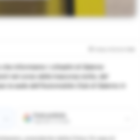
Tempo di lettura
1
min
he informiamo i cittadini di Salerno
oti nel corso della trascorsa notte, del
sso la sede dell’Automobile Club di Salerno in
Fonte preferita
→
→
Aggiungici su Google
barano, presidente della Onlus ‘A casa di