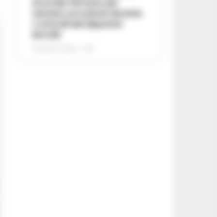
di un lido fermato per
tentata corruzione durante
i controlli del deputato
Borrelli
8 AGOSTO 2026 - 13:18