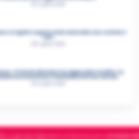
24 Luglio 2026
e, il registro segreto delle determine che «nutriva» i
clan
28 Luglio 2026
re, «Ti faccio diventare la regina delle vendite»: le
azioni che incastrano i fedelissimi del boss Carolei
24 Luglio 2026
5, è il giornale indipendente di riferimento per le
Cronache di 