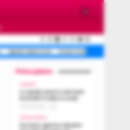
O
o
Agnano riapre corse
Arzano Corte dei
Primo piano
CAMPANIA
Lo squalo azzurro nel mare
di Amalfi: il video è virale
8 AGOSTO 2026 - 13:35
CRONACA NAPOLI
Sorrento: gestore abusivo