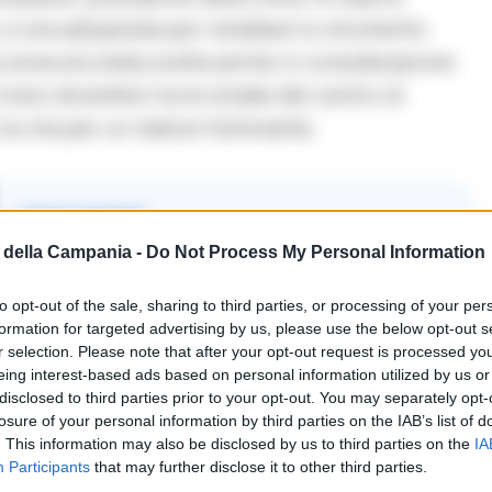
, si era adoperata per installare lo strumento
 La zona era stata scelta anche in considerazione
inizio dicembre tra le strade del centro di
a vita per un malore fulminante.
LEGGI ANCHE
CRONACA SALERNO
della Campania -
Do Not Process My Personal Information
Salerno, De Luca punta su
to opt-out of the sale, sharing to third parties, or processing of your per
droni e telecamere: «Così
formation for targeted advertising by us, please use the below opt-out s
fermeremo vandali e
r selection. Please note that after your opt-out request is processed y
degrado»
eing interest-based ads based on personal information utilized by us or
disclosed to third parties prior to your opt-out. You may separately opt-
losure of your personal information by third parties on the IAB’s list of
23/07/2026 19:27
. This information may also be disclosed by us to third parties on the
IA
Participants
that may further disclose it to other third parties.