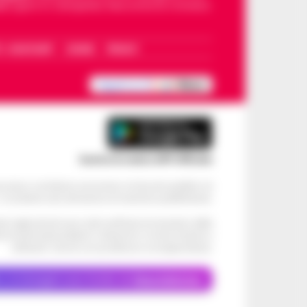
dello sport in Campania. Racconta la Cronaca
I – WHATSAPP
COOKIE
PRIVACY
Scarica la nostra APP Ufficiale
ve alcun contributo economico né da enti pubblici né
. Si sostiene solo attraverso le inserzioni pubblicitarie.
cati negli articoli sono stati verificati al momento della
di eventuali problemi o disservizi: si invita l’utente a
utilizzare i servizi con prudenza e consapevolezza.
o, le immagini sono fornite da
Depositphotos