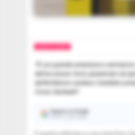
CRONACA SALERNO
“È con grande amarezza e rammarico c
dell’avvenuto furto perpetrato da ign
defibrillatore cardiaco installato pre
Corso Garibaldi”.
Seguici su Google
Ricevi le nostre notizie
È quanto afferma in una nota Dino Cer