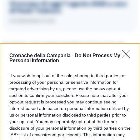
Oroscopo di oggi 7 agosto 2026 a cura
di Paolo Tedesco
07/08/2026 07:00
Scorpione – Non potete permettervi troppe pause nel
lavoro: situazione in rapida evoluzione. Bene il cuore.
Cronache della Campania -
Do Not Process My
Personal Information
Sagittario – Ascoltate i consigli di una persona che vi stima.
If you wish to opt-out of the sale, sharing to third parties, or
Amori effimeri, da non sopravvalutare.
processing of your personal or sensitive information for
targeted advertising by us, please use the below opt-out
Capricorno – Avrete l’opportunità di iniziare una nuova
section to confirm your selection. Please note that after your
attività lavorativa più adatta. Cuore in subbuglio
opt-out request is processed you may continue seeing
interest-based ads based on personal information utilized by
us or personal information disclosed to third parties prior to
Acquario – Non ci sono ostacoli per arrivare all’obiettivo. In
your opt-out. You may separately opt-out of the further
amore mettete in conto anche una delusione.
disclosure of your personal information by third parties on the
IAB’s list of downstream participants. This information may