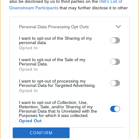
also be disclosed by us to third parties on the
IAB’s List of
Pesci – State molto attenti alle occasioni che si
Downstream Participants
that may further disclose it to other
presenteranno nel lavoro. Un amore altalenante.
third parties.
TI POTREBBE INTERESSARE ANCHE:
Oroscopo di oggi la
Personal Data Processing Opt Outs
giornata segno per segno
I want to opt-out of the Sharing of my
personal data.
Opted In
TAGS
Oroscopo
I want to opt-out of the Sale of my
Personal Data.
Opted In
Lascia un commento
I want to opt-out of processing my
Personal Data for Targeted Advertising.
Opted In
I want to opt-out of Collection, Use,
🔥 Più letti della settimana
Retention, Sale, and/or Sharing of my
Personal Data that Is Unrelated with the
Purposes for which it was collected.
Carabiniere casertano suicida
Opted Out
in Liguria: anche la Procura
1
militare indaga per
CONFIRM
istigazione