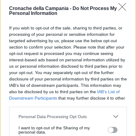
LEGGI ANCHE
CRONACA NAPOLI
Cronache della Campania -
Do Not Process My
Personal Information
Napoli, incendio a Fuorigrotta: donna
salvata dalla scorta di Borrelli e dai vigili
If you wish to opt-out of the sale, sharing to third parties, or
del fuoco
processing of your personal or sensitive information for
19/03/2026 18:36
targeted advertising by us, please use the below opt-out
section to confirm your selection. Please note that after your
opt-out request is processed you may continue seeing
interest-based ads based on personal information utilized by
All’interno dell’appartamento avvolto dal fuoco, due
us or personal information disclosed to third parties prior to
cagnolini che, purtroppo, non ce l’hanno fatta, mentre il
your opt-out. You may separately opt-out of the further
proprietario è stato messo in salvo. Accertamenti in corso.
disclosure of your personal information by third parties on the
IAB’s list of downstream participants. This information may
also be disclosed by us to third parties on the
IAB’s List of
Downstream Participants
that may further disclose it to other
TAGS
Incendio
San marzano
third parties.
Personal Data Processing Opt Outs
Lascia un commento
I want to opt-out of the Sharing of my
personal data.