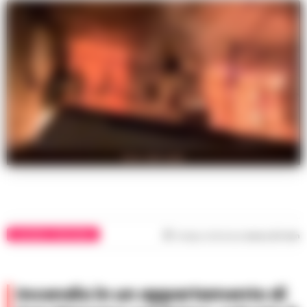
foto dal web
SALERNO E PROVINCIA
Tempo di lettura
meno di 1
min
Incendio in un appartamento di