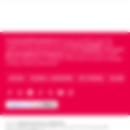
Cronachedellacampania.it
fondato nel 2015, è il giornale
indipendente di riferimento per le
Cronache di Napoli
, sulla
politica, sui fatti del giorno e le storie della
Campania
.
Tra i primi
giornali digitali in Campania
segue anche le notizie il calcio
Napoli e dello sport in Campania. Racconta la Cronaca di Napoli,
Caserta, Avellino e Benevento.
ARCHIVIO
CHI SIAMO – LA REDAZIONE
FACT CHECKING
COLLABORA
Editore
CRONACHE DELLA CAMPANIA
R.O.C.: 030531 - Reg. N. 1301/ 2016 - Tribunale Torre Annunziata (NA)