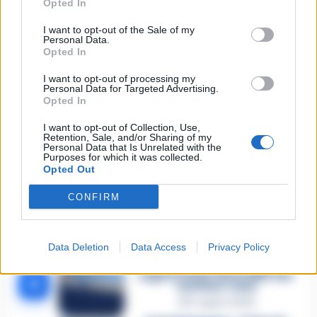
Opted In
I want to opt-out of the Sale of my
🔥 Più letti della settimana
Personal Data.
Opted In
Carabiniere casertano suicida
in Liguria: anche la Procura
I want to opt-out of processing my
1
militare indaga per
Personal Data for Targeted Advertising.
istigazione
Opted In
27 Luglio 2026
I want to opt-out of Collection, Use,
Omicidio Luca Esposito, la
Retention, Sale, and/or Sharing of my
confessione dell’assassino:
2
Personal Data that Is Unrelated with the
«L’ho ucciso per punizione»
Purposes for which it was collected.
26 Luglio 2026
Opted Out
Castellammare, omicidio
CONFIRM
Tommasino, il pentito accusa:
3
«Fu eliminato per proteggere
un intoccabile»
24 Luglio 2026
Data Deletion
Data Access
Privacy Policy
Castellammare, il registro
segreto delle determine che
4
«nutriva» i clan
28 Luglio 2026