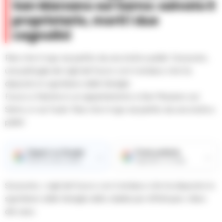
San Marzano sul Sarno: salvato il
proprietario, morti i due
cagnolini
Pare che il rogo sia partito da una stufa a pellet. Sul posto,
una pattuglia dei vigili del fuoco con il sindaco che ha
disposto lo sgombero delle famiglie
Fuoco e fiamme in un appartamento a San Marzano sul
Sarno, in via Turati. Pare che il rogo sia partito da una stufa a
pellet.
Seguici su Google
Fonte preferita
→
→
Ricevi le nostre notizie
Aggiungici su Google
Sul posto, i vigili del fuoco con il sindaco che ha disposto lo
sgombero delle famiglie dello stabile per effettuare i rilievi
del caso.