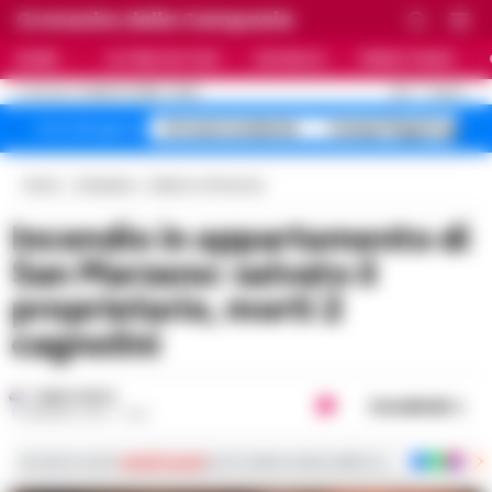
Cronache della Campania
HOME
ULTIME NOTIZIE
CRONACA
PRIMO PIANO
C
31.5
NAPOLI
8 AGOSTO 2026 - 19:02
AGGIORNAMENTO :
A1 maxi incidente
Campi Flegrei sgomb
Temi del giorno
Home
Campania
Salerno e Provincia
Incendio in appartamento di
San Marzano: salvato il
proprietario, morti 2
cagnolini
FABIO TESTA
Condividi
11 GENNAIO 2021 - 12:21
Iscriviti ai nostri
canali social
per le ultime notizie dalla Campania con notizi