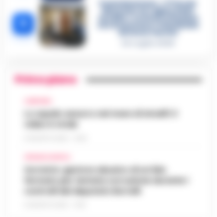
Castellammare, «Ti faccio
diventare la regina delle
vendite»: le intercettazioni
5
che incastrano i fedelissimi
del boss Carolei
24 Luglio 2026
Primo piano
CAMPANIA
Lo squalo azzurro nel mare di Amalfi: il
video è virale
8 AGOSTO 2026 - 13:35
CRONACA NAPOLI
Sorrento: gestore abusivo di un lido
fermato per tentata corruzione durante i
controlli del deputato Borrelli
8 AGOSTO 2026 - 13:18