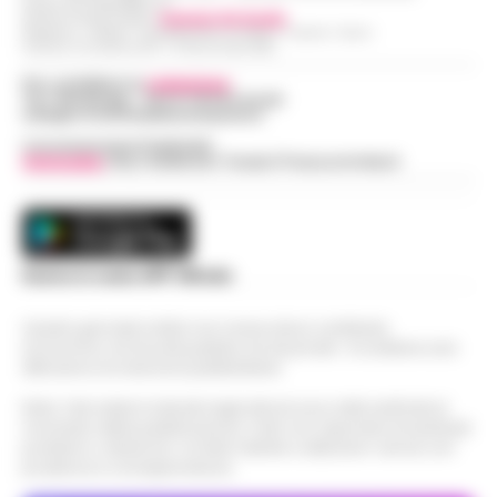
Partita IVA IT08642881216
Direttore Responsabile:
Giuseppe Del Gaudio
Redazioni : Scafati / Castellammare di Stabia / Caserta / Sarno
Indirizzo Via Sardoncelli 115 Boscoreale (NA)
Per contattare la
redazione
:
Tel / Whatsapp : 334.12.78.004 email:
web@cronachedellacampania.it
Concessionaria Pubblicità
Vivimedia
| Sky | Addendo | Teads | Presscommtech
Scarica la nostra APP Ufficiale
Questo giornale inoltre non riceve alcun contributo
economico né da enti pubblici né da privati . Si sostiene solo
attraverso le inserzioni pubblicitarie.
Nota: I link esterni indicati negli articoli sono stati verificati al
momento della pubblicazione. Il sito non risponde di eventuali
problemi o disservizi: si invita l’utente a utilizzare i servizi con
prudenza e consapevolezza.