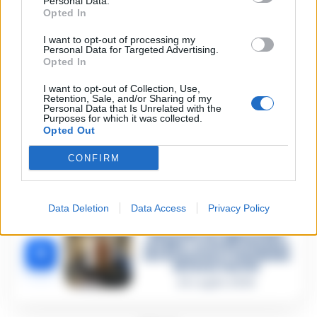
Personal Data.
27 Luglio 2026
Opted In
Omicidio Luca Esposito, la
I want to opt-out of processing my
confessione dell’assassino:
2
Personal Data for Targeted Advertising.
«L’ho ucciso per punizione»
Opted In
26 Luglio 2026
I want to opt-out of Collection, Use,
Castellammare, omicidio
Retention, Sale, and/or Sharing of my
Tommasino, il pentito
Personal Data that Is Unrelated with the
3
accusa: «Fu eliminato per
Purposes for which it was collected.
proteggere un intoccabile»
Opted Out
24 Luglio 2026
CONFIRM
Castellammare, il registro
segreto delle determine
4
che «nutriva» i clan
28 Luglio 2026
Data Deletion
Data Access
Privacy Policy
Castellammare, «Ti faccio
diventare la regina delle
vendite»: le intercettazioni
5
che incastrano i fedelissimi
del boss Carolei
24 Luglio 2026