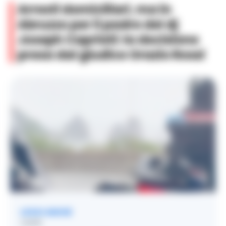
Arresti domiciliari, ma in
Abruzzo per il padre del dj
Joseph Capriati: la decisione
presa dal giudice Orazio Rossi
LEGGI ANCHE
CAPRI