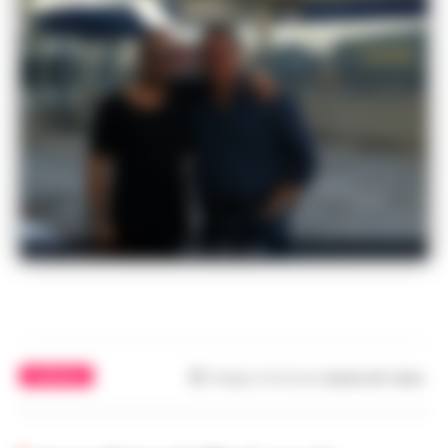
foto dal web
CAMPANIA
Tempo di lettura
meno di 1
min.