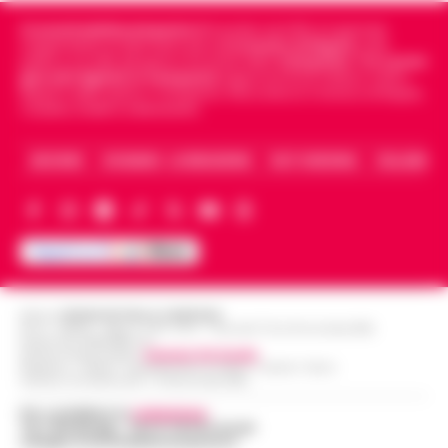
Cronachedellacampania.it
fondato nel 2015, è il giornale
indipendente di riferimento per le
Cronache di Napoli
, sulla
politica, sui fatti del giorno e le storie della
Campania
.
Tra i primi
giornali digitali in Campania
segue anche le notizie il calcio
Napoli e dello sport in Campania. Racconta la Cronaca di Napoli,
Caserta, Avellino e Benevento.
ARCHIVIO
CHI SIAMO – LA REDAZIONE
FACT CHECKING
COLLABORA
Editore
CRONACHE DELLA CAMPANIA
R.O.C.: 030531 - Reg. N. 1301/ 2016 - Tribunale Torre Annunziata (NA)
Partita IVA IT08642881216
Direttore Responsabile:
Giuseppe Del Gaudio
Redazioni : Scafati / Castellammare di Stabia / Caserta / Sarno
Indirizzo Via Sardoncelli 115 Boscoreale (NA)
Per contattare la
redazione
:
Tel / Whatsapp : 334.12.78.004 email:
web@cronachedellacampania.it