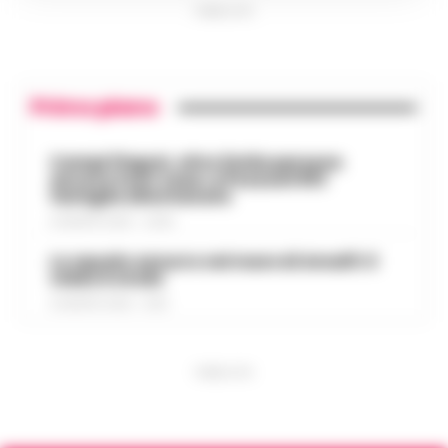
PUBBLICITA
Primo piano
Campi Flegrei, oltre 2mila persone
ancora fuori casa: a Pozzuoli 813
famiglie allontanate
8 AGOSTO 2026 - 22:56
Lo squalo azzurro nel mare di Amalfi: il
video è virale
8 AGOSTO 2026 - 13:35
PUBBLICITA