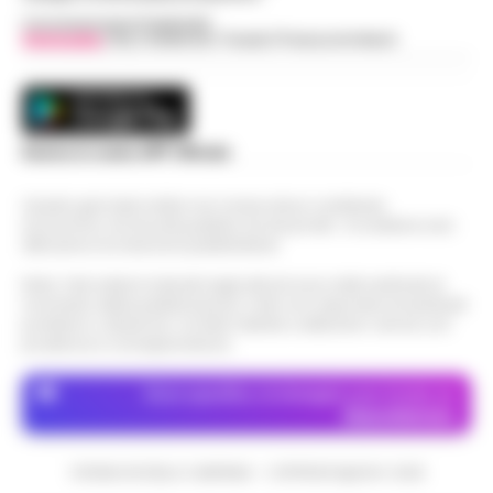
Concessionaria Pubblicità
Vivimedia
| Sky | Addendo | Teads | Presscommtech
Scarica la nostra APP Ufficiale
Questo giornale inoltre non riceve alcun contributo
economico né da enti pubblici né da privati . Si sostiene solo
attraverso le inserzioni pubblicitarie.
Nota: I link esterni indicati negli articoli sono stati verificati al
momento della pubblicazione. Il sito non risponde di eventuali
problemi o disservizi: si invita l’utente a utilizzare i servizi con
prudenza e consapevolezza.
Dove specifico, le immagini sono fornite da
Depositphotos
CRONACHE DELLA CAMPANIA - COPYRIGHT@2014-2026