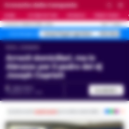
Cronache della Campania
HOME
ULTIME NOTIZIE
CRONACA
PRIMO PIANO
C
26.3
NAPOLI
8 AGOSTO 2026 - 23:24
AGGIORNAMENTO :
Campi Flegrei sgomberi
blitz Nerano s
Temi del giorno
Home
Campania
Arresti domiciliari, ma in
Abruzzo per il padre del dj
Joseph Capriati
FABIO TESTA
Condividi
11 GENNAIO 2021 - 18:16
Iscriviti ai nostri
canali social
per le ultime notizie dalla Campania con noti