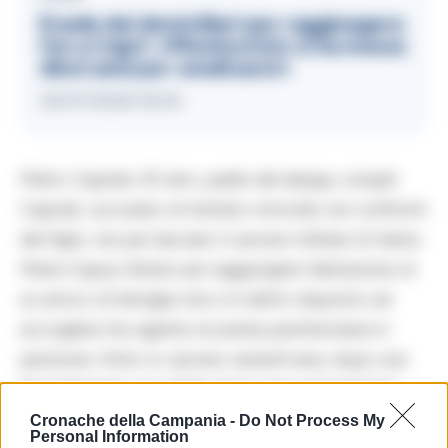
Evade dai domiciliari per raggiungere
l’ex a Capri: «Montecristo ci ha messo
dieci anni per vendicarsi»
02/07/2026 06:34
Pietro Capriati, 61 anni, padre del deejay Joseph
Capriati, accusato di tentato omicidio nei confronti
del figlio, sta per lasciare il carcere militare di Santa
Maria Capua Vetere per raggiungere l’abitazione di
un amico di famiglia che si è detto disposto ad
accogliere l’ex agente di polizia penitenziaria in
pensione, finito in carcere venerdì sera, dopo una
lite furibonda con il figlio fra le mura domestiche.
Cronache della Campania -
Do Not Process My
Personal Information