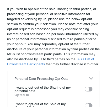
Seguici su Google
Fonte preferita
→
→
Ricevi le nostre notizie
Aggiungici su Google
If you wish to opt-out of the sale, sharing to third parties, or
processing of your personal or sensitive information for
«La richiesta di arresti domiciliari fuori regione è
targeted advertising by us, please use the below opt-out
section to confirm your selection. Please note that after your
stata avanzata a tutela del padre», ha spiegato
opt-out request is processed you may continue seeing
l’avvocato di Pietro Capriati, Giuseppe Foglia.
interest-based ads based on personal information utilized by
us or personal information disclosed to third parties prior to
your opt-out. You may separately opt-out of the further
disclosure of your personal information by third parties on the
TAGS
Domiciliari
Joseph capriati
IAB’s list of downstream participants. This information may
also be disclosed by us to third parties on the
IAB’s List of
Lascia un commento
Downstream Participants
that may further disclose it to other
third parties.
Personal Data Processing Opt Outs
🔥 Più letti della settimana
I want to opt-out of the Sharing of my
personal data.
Carabiniere casertano
Opted In
suicida in Liguria: anche la
1
Procura militare indaga per
I want to opt-out of the Sale of my
istigazione