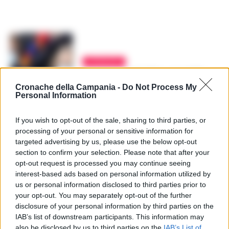
ATTUALITÀ
Covid: oggi 16.017 casi e 529
morti in Italia, la positività
Cronache della Campania -
Do Not Process My
scende al 5,3%
Personal Information
REDAZIONE
-
30 MARZO 2021 - 18:31
If you wish to opt-out of the sale, sharing to third parties, or
processing of your personal or sensitive information for
targeted advertising by us, please use the below opt-out
section to confirm your selection. Please note that after your
ATTUALITÀ
opt-out request is processed you may continue seeing
Stabili i nuovi casi covid in
interest-based ads based on personal information utilized by
Italia: tasso di positività al
us or personal information disclosed to third parties prior to
6,8%
your opt-out. You may separately opt-out of the further
REDAZIONE
-
26 MARZO 2021 - 18:44
disclosure of your personal information by third parties on the
IAB’s list of downstream participants. This information may
also be disclosed by us to third parties on the
IAB’s List of