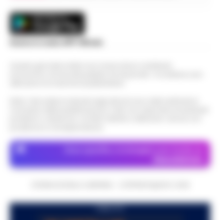
Scarica la nostra APP Ufficiale
Questo giornale inoltre non riceve alcun contributo
economico né da enti pubblici né da privati . Si sostiene solo
attraverso le inserzioni pubblicitarie.
Nota: I link esterni indicati negli articoli sono stati verificati al
momento della pubblicazione. Il sito non risponde di eventuali
problemi o disservizi: si invita l’utente a utilizzare i servizi con
prudenza e consapevolezza.
Dove specifico, le immagini sono fornite da
Depositphotos
CRONACHE DELLA CAMPANIA - COPYRIGHT@2014-2026
PUBBLICITA