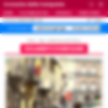
Cronache della Campania
HOME
ULTIME NOTIZIE
CRONACA
PRIMO PIANO
C
30
NAPOLI
8 AGOSTO 2026 - 11:21
AGGIORNAMENTO :
salme nei garage
Arzano Corte dei
Temi del giorno
Home
Tags
Isolamento domiciliare
ISOLAMENTO DOMICILIARE