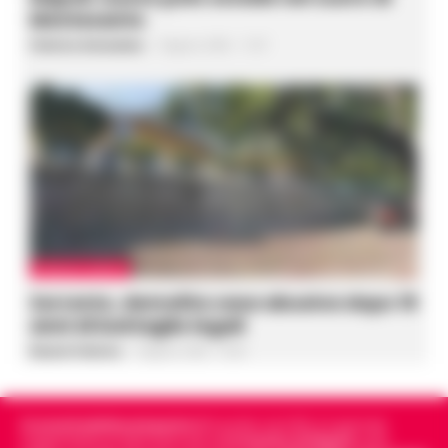
Montesanto
Federica Annunziata
-
8 Agosto 2026 - 11:07
CRONACA NAPOLI
Sorrento, demolita casa abusiva dopo 19
anni di battaglie legali
Rosaria Federico
-
8 Agosto 2026 - 10:36
Cronachedellacampania.it
fondato nel 2015, è il giornale
indipendente di riferimento per le
Cronache di Napoli
, sulla