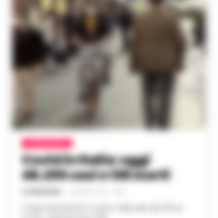
CORONAVIRUS
Covid in Italia: oggi
48.255 casi e 138 morti
LA REDAZIONE
-
5 MAGGIO 2022 - 18:06
Il tasso di positivita' covid in Italia sale dal 14% al