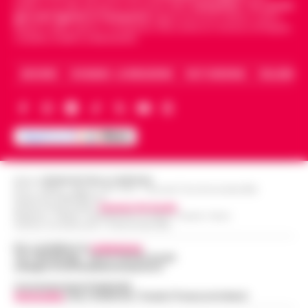
politica, sui fatti del giorno e le storie della
Campania
.
Tra i primi
giornali digitali in Campania
segue anche le notizie il calcio
Napoli e dello sport in Campania. Racconta la Cronaca di Napoli,
Caserta, Avellino e Benevento.
ARCHIVIO
CHI SIAMO – LA REDAZIONE
FACT CHECKING
COLLABORA
Editore
CRONACHE DELLA CAMPANIA
R.O.C.: 030531 - Reg. N. 1301/ 2016 - Tribunale Torre Annunziata (NA)
Partita IVA IT08642881216
Direttore Responsabile:
Giuseppe Del Gaudio
Redazioni : Scafati / Castellammare di Stabia / Caserta / Sarno
Indirizzo Via Sardoncelli 115 Boscoreale (NA)
Per contattare la
redazione
:
Tel / Whatsapp : 334.12.78.004 email:
web@cronachedellacampania.it
Concessionaria Pubblicità
Vivimedia
| Sky | Addendo | Teads | Presscommtech