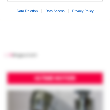
Data Deletion
Data Access
Privacy Policy
1
...
7
8
9
Pagina 9 di 9
ULTIME NOTIZIE