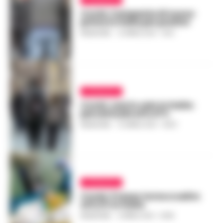
Covid, Campania di nuovo
prima in Italia per positivi
REDAZIONE
-
12 APRILE 2021 - 18:21
ATTUALITÀ
Covid, casi in calo in Italia:
percentuale al 5,47%
REDAZIONE
-
10 APRILE 2021 - 18:03
ATTUALITÀ
Covid, il tasso torna a salire
al 5,2% in Italia
REDAZIONE
-
9 APRILE 2021 - 18:48