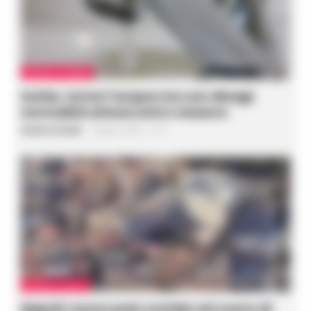
CRONACA FLEGREA
Ischia, torna l’acqua ma con disagi:
normalità attesa entro stasera
Gustavo Gentile
-
8 Agosto 2026 - 11:21
CRONACA NAPOLI
Napoli: nuovo polo sociale nel cuore di