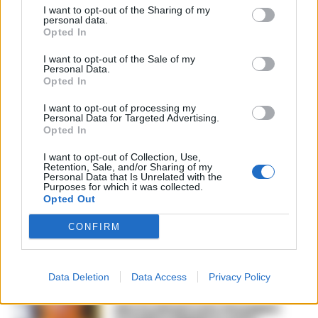
I want to opt-out of the Sharing of my
personal data.
Opted In
I want to opt-out of the Sale of my
Personal Data.
Opted In
I want to opt-out of processing my
Personal Data for Targeted Advertising.
Opted In
I want to opt-out of Collection, Use,
Retention, Sale, and/or Sharing of my
Personal Data that Is Unrelated with the
Purposes for which it was collected.
Opted Out
CONFIRM
Data Deletion
Data Access
Privacy Policy
CRONACA GIUDIZIARIA