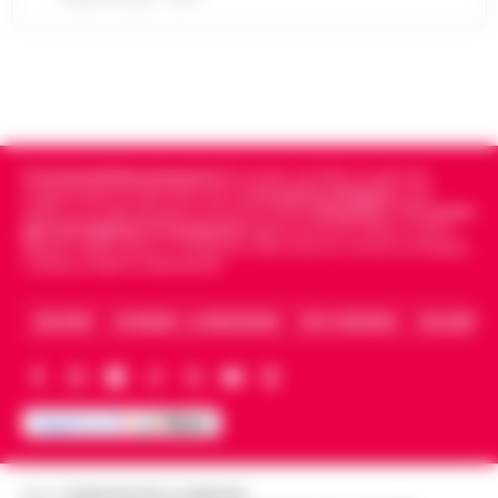
Cronachedellacampania.it
fondato nel 2015, è il giornale
indipendente di riferimento per le
Cronache di Napoli
, sulla
politica, sui fatti del giorno e le storie della
Campania
.
Tra i primi
giornali digitali in Campania
segue anche le notizie il calcio
Napoli e dello sport in Campania. Racconta la Cronaca di Napoli,
Caserta, Avellino e Benevento.
ARCHIVIO
CHI SIAMO – LA REDAZIONE
FACT CHECKING
COLLABORA
Editore
CRONACHE DELLA CAMPANIA