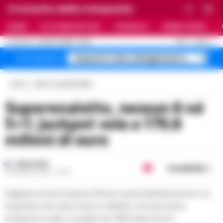
Cronache della Campania
HOME
ULTIME NOTIZIE
CRONACA
PRIMO PIANO
C
26.5
NAPOLI
7 AGOSTO 2026 - 22:19
AGGIORNAMENTO :
Sequestro falso abbigliamento
Traged
Temi del giorno
Home
Lotto e SuperEnalotto
Superenalotto, nessun 6 né
5+1: jackpot vola a 179,6
milioni di euro
REDAZIONE
Condividi
13 GIUGNO 2026 - 21:25
Migliaia le vincite di fascia inferiore e premi distribuiti anche con
SuperStar, Seconda Chance e WinBox. Per la prossima
estrazione in palio un jackpot da 179,6 milioni di euro.