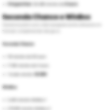
0 SuperStar:
26.488 vincite da
5 euro
Seconda Chance e WinBox
Numerosi premi sono stati assegnati anche attraverso le
formule complementari del gioco.
Seconda Chance
119 vincite da 50 euro
17.961 vincite da 3 euro
Totale vincite:
18.080
WinBox
2.463 vincite WinBox 1
279.991 vincite WinBox 2