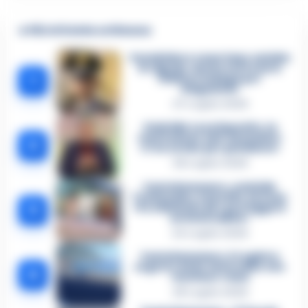
🔥 Più letti della settimana
Carabiniere casertano suicida
in Liguria: anche la Procura
1
militare indaga per
istigazione
27 Luglio 2026
Omicidio Luca Esposito, la
confessione dell’assassino:
2
«L’ho ucciso per punizione»
26 Luglio 2026
Castellammare, omicidio
Tommasino, il pentito accusa:
3
«Fu eliminato per proteggere
un intoccabile»
24 Luglio 2026
Castellammare, il registro
segreto delle determine che
4
«nutriva» i clan
28 Luglio 2026