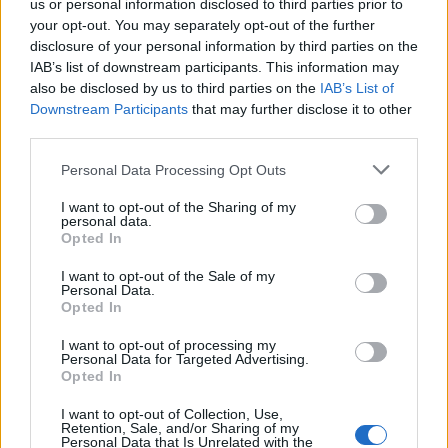
concorso.
us or personal information disclosed to third parties prior to
your opt-out. You may separately opt-out of the further
disclosure of your personal information by third parties on the
RIPRODUZIONE RISERVATA
IAB’s list of downstream participants. This information may
also be disclosed by us to third parties on the
IAB’s List of
TAGS
Superenalotto
Downstream Participants
that may further disclose it to other
third parties.
Apri commenti (1)
Personal Data Processing Opt Outs
I want to opt-out of the Sharing of my
personal data.
Commenti
(1)
Opted In
I want to opt-out of the Sale of my
Personal Data.
Opted In
Gallo Edvige
ha detto:
I want to opt-out of processing my
13 Giugno 2026 - 22:49 alle 22:49
Personal Data for Targeted Advertising.
Opted In
Non sonno sorpreso dalla mancanza
I want to opt-out of Collection, Use,
del 6, il jackpott cresce e la gende
Retention, Sale, and/or Sharing of my
Personal Data that Is Unrelated with the