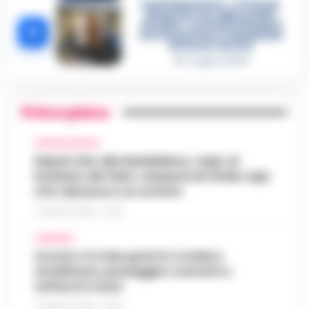
Castellammare, «Ti faccio
diventare la regina delle
vendite»: le intercettazioni
5
che incastrano i fedelissimi
del boss Carolei
24 Luglio 2026
Primo piano
CRONACA NAPOLI
Napoli, bitz alla Maddalena, colpo al
business del falso: sequestrati 3mila capi,
otto denunce e un arresto
7 AGOSTO 2026 - 22:19
CAMPANIA
Scontro tra due gozzi in Costiera
Amalfitana, passeggeri costretti a
tuffarsi in mare
7 AGOSTO 2026 - 19:24