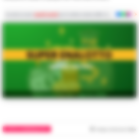
Iscriviti ai nostri
canali social
per le ultime notizie dalla Campania con notizi
Superenalotto del 7 agosto 2026
LOTTO E SUPERENALOTTO
Tempo di lettura
1
min