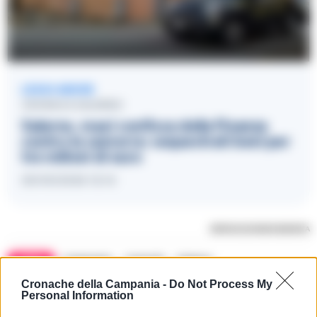
LEGGI ANCHE
CRONACA SALERNO
Salerno, maxi confisca della Finanza
contro la camorra: sequestrati beni per
tre milioni di euro
29/05/2026 12:14
RIPRODUZIONE RISERVATA
TAGS
Campania
Controlli
Salerno
Cronache della Campania -
Do Not Process My
Personal Information
Apri commenti (1)