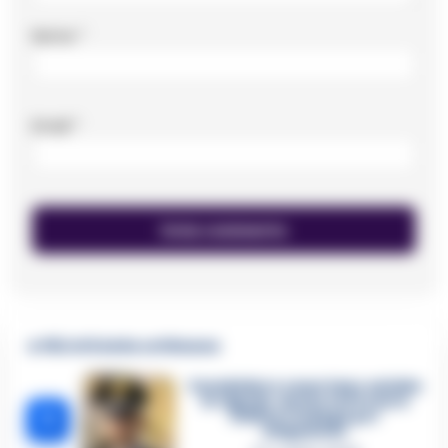
Nome
*
Email
*
🔥 Più letti della settimana
Carabiniere casertano suicida
in Liguria: anche la Procura
1
militare indaga per
istigazione