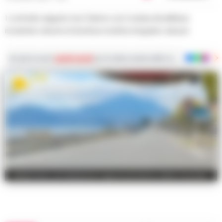
I controlli a tappeto tra il Cilento e la Costiera Amalfitana
incastrano decine di strutture ricettive irregolari e abusivi
Iscriviti ai nostri
canali social
per le ultime notizie dalla Campania con notizi
Nella foto, un elemento rappresentativo della vicenda.