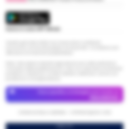
Scarica la nostra APP Ufficiale
Questo giornale inoltre non riceve alcun contributo
economico né da enti pubblici né da privati . Si sostiene solo
attraverso le inserzioni pubblicitarie.
Nota: I link esterni indicati negli articoli sono stati verificati al
momento della pubblicazione. Il sito non risponde di eventuali
problemi o disservizi: si invita l’utente a utilizzare i servizi con
prudenza e consapevolezza.
Dove specifico, le immagini sono fornite da
Depositphotos
CRONACHE DELLA CAMPANIA - COPYRIGHT@2014-2026
PUBBLICITA