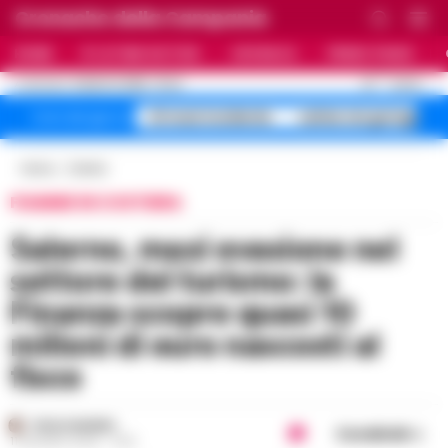
Cronache della Campania
HOME
ULTIME NOTIZIE
CRONACA
PRIMO PIANO
C
33
NAPOLI
8 AGOSTO 2026 - 15:42
AGGIORNAMENTO :
A1 maxi incidente
salme nei garage
Temi del giorno
Home
Cilento
FIAMME IN COSTIERA
Salerno, maxi evasione nel
settore del turismo: la
Finanza scopre quasi 10
milioni di euro nascosti al
fisco
PAOLO MARRA
Condividi
11 GIUGNO 2026 - 15:15