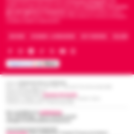
indipendente di riferimento per le
Cronache di Napoli
, sulla
politica, sui fatti del giorno e le storie della
Campania
.
Tra i primi
giornali digitali in Campania
segue anche le notizie il calcio
Napoli e dello sport in Campania. Racconta la Cronaca di Napoli,
Caserta, Avellino e Benevento.
ARCHIVIO
CHI SIAMO – LA REDAZIONE
FACT CHECKING
COLLABORA
Editore
CRONACHE DELLA CAMPANIA
R.O.C.: 030531 - Reg. N. 1301/ 2016 - Tribunale Torre Annunziata (NA)
Partita IVA IT08642881216
Direttore Responsabile:
Giuseppe Del Gaudio
Redazioni : Scafati / Castellammare di Stabia / Caserta / Sarno
Indirizzo Via Sardoncelli 115 Boscoreale (NA)
Per contattare la
redazione
:
Tel / Whatsapp : 334.12.78.004 email:
web@cronachedellacampania.it
Concessionaria Pubblicità
Vivimedia
| Sky | Addendo | Teads | Presscommtech