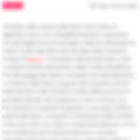
CILENTO
Tempo di lettura
1
min
Il paradiso delle vacanze salernitane nascondeva un
gigantesco buco nero di illegalità finanziaria e abusivismo
che danneggiava l’economia legale. Il bilancio dell’attività sul
campo svolta negli ultimi mesi dai militari della Guardia di
Finanza di
Salerno
, concentrata nelle principali aree a forte
vocazione turistica del territorio, dalla Costiera Amalfitana
fino alle spiagge del Cilento, fotografa una realtà allarmante.
Le Fiamme Gialle hanno eseguito oltre sessanta controlli
mirati all’interno delle strutture ricettive della provincia e in
più della metà dei casi le ispezioni si sono concluse con
l’accertamento di pesanti irregolarità. Le accurate verifiche
patrimoniali hanno consentito di individuare redditi sottratti
al fisco per oltre nove milioni e cinquecentomila euro, un’Iva
non versata per più di seicentomila euro e una base