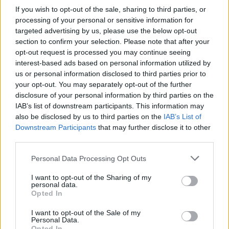
If you wish to opt-out of the sale, sharing to third parties, or
processing of your personal or sensitive information for
Commenti
targeted advertising by us, please use the below opt-out
(1)
section to confirm your selection. Please note that after your
opt-out request is processed you may continue seeing
interest-based ads based on personal information utilized by
us or personal information disclosed to third parties prior to
Mcaruso
ha detto:
your opt-out. You may separately opt-out of the further
11 Giugno 2026 - 16:52 alle 16:52
disclosure of your personal information by third parties on the
IAB’s list of downstream participants. This information may
Il articolo parla dei controli della
also be disclosed by us to third parties on the
IAB’s List of
Downstream Participants
that may further disclose it to other
Guardia di finanza ma resta ambiguo e
third parties.
parziale, han fatto piu di sessanta
ispezioni e molt irregolaritá son stati
Personal Data Processing Opt Outs
riscontrati, il fenomeno pare diffuso su
I want to opt-out of the Sharing of my
personal data.
coste e spiagge; i proprietari non
Opted In
sempre han dichiarato redditi e tasse,
I want to opt-out of the Sale of my
speriamo che la situazione sichiarisca e
Personal Data.
Opted In