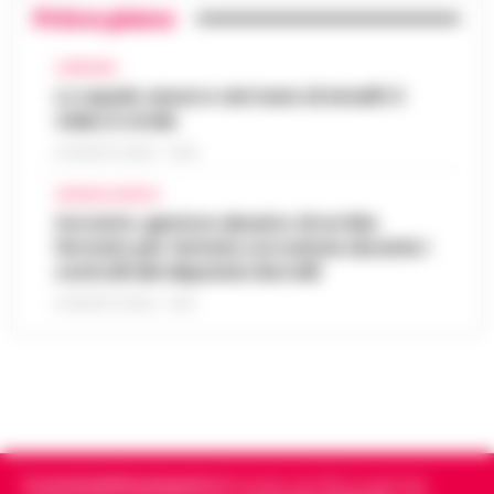
Primo piano
CAMPANIA
Lo squalo azzurro nel mare di Amalfi: il
video è virale
8 AGOSTO 2026 - 13:35
CRONACA NAPOLI
Sorrento: gestore abusivo di un lido
fermato per tentata corruzione durante i
controlli del deputato Borrelli
8 AGOSTO 2026 - 13:18
Cronachedellacampania.it
fondato nel 2015, è il giornale