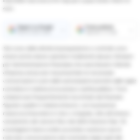
imponibile nascosta ai fini Irap pari a quasi dodici milioni di
euro.
Seguici su Google
Fonte preferita
→
→
Ricevi le nostre notizie
Aggiungici su Google
Nel corso delle attività di perquisizione e controllo sono
emersi anche diversi operatori totalmente abusivi, fantasmi
per l’amministrazione finanziaria che esercitavano l’attività
d’impresa senza aver mai presentato le necessarie
comunicazioni e privi delle autorizzazioni previste dalle rigide
normative in materia di sicurezza e sanità pubblica. Tra le
violazioni più frequentemente riscontrate dai finanzieri
figurano quelle in materia di lavoro, con la presenza
massiccia di lavoratori in nero o irregolari, oltre all’omesso
versamento del canone Rai e dei diritti d’autore Siae. Gli
investigatori hanno inoltre accertato numerosi casi di
mancata comunicazione dei nominativi degli ospiti alle