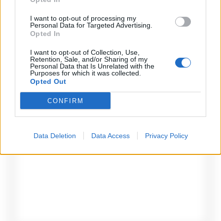
le regole venga applicate con piu
equità
I want to opt-out of processing my
Personal Data for Targeted Advertising.
Opted In
I want to opt-out of Collection, Use,
Retention, Sale, and/or Sharing of my
Personal Data that Is Unrelated with the
Purposes for which it was collected.
Lascia un commento
Opted Out
Il tuo indirizzo email non sarà pubblicato.
I campi
CONFIRM
obbligatori sono contrassegnati
*
Commento
*
Data Deletion
Data Access
Privacy Policy