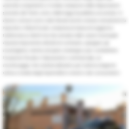
autorità competenti, in totale violazione delle disposizioni
previste dal Testo unico delle leggi di pubblica sicurezza. In
diversi comuni sono stati rilevati anche omessi versamenti di
imposte e tributi locali, compresa la tassa di soggiorno
trattenuta ai clienti ma mai versata nelle casse municipali.
Questa imponente attività di contrasto, spiegano gli
investigatori, rientra nel piano strategico per combattere
l’evasione fiscale e l’abusivismo commerciale, un
monitoraggio che resterà altissimo per tutta la stagione
estiva a tutela degli imprenditori onesti e dei consumatori.