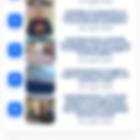
27 Luglio 2026
Omicidio Luca Esposito, la
confessione dell’assassino:
2
«L’ho ucciso per punizione»
26 Luglio 2026
Castellammare, omicidio
Tommasino, il pentito accusa:
3
«Fu eliminato per proteggere
un intoccabile»
24 Luglio 2026
Castellammare, il registro
segreto delle determine che
4
«nutriva» i clan
28 Luglio 2026
Castellammare, «Ti faccio
diventare la regina delle
vendite»: le intercettazioni
5
che incastrano i fedelissimi
del boss Carolei
24 Luglio 2026