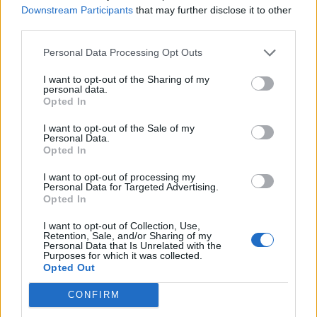
forse poi ci sarranno conferme, però la
Downstream Participants
that may further disclose it to other
gente cambia versione e crea
third parties.
confusione.
Personal Data Processing Opt Outs
I want to opt-out of the Sharing of my
personal data.
Opted In
I want to opt-out of the Sale of my
Rconte
ha detto:
Personal Data.
Opted In
17 Giugno 2026 - 13:49 alle 13:49
I want to opt-out of processing my
La nott’é stata squarciat a da quei
Personal Data for Targeted Advertising.
Opted In
sparoti in via, e la via pareva un film m
a e vera la scena. Gli agenti si è trovata
I want to opt-out of Collection, Use,
Retention, Sale, and/or Sharing of my
con molti persone spaventati; i soccorsi
Personal Data that Is Unrelated with the
Purposes for which it was collected.
sonno arrivati tardi? Non ci sa chi ha
Opted Out
premuto il grilletto, le camrere forse
CONFIRM
dirranno qualcosa ma bisogna