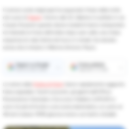
Il rumore sordo degli spari ha squarciato l’inizio della notte
nel cuore di
Napoli
. Intorno alle 22, l’allarme è scattato in via
Cesare Rosaroll, quando diversi residenti hanno tempestato
di chiamate le forze dell’ordine dopo aver udito una chiara
sequenza di colpi d’arma da fuoco in strada. Sul selciato
senza vita è rimasto il 48enne Antonio Mauro.
Seguici su Google
Fonte preferita
→
→
Ricevi le nostre notizie
Aggiungici su Google
Le sirene della
Polizia di Stato
hanno rapidamente raggiunto
l’area segnalata. Giunti sul posto, gli agenti dell’Ufficio
Prevenzione Generale e Soccorso Pubblico (UPGSP) si
sono trovati di fronte a una scena drammatica: un uomo di
48 anni (classe 1978) giaceva riverso sul manto stradale.