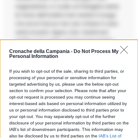
supposizioni, ci vuole un’indagine seria;
le forze dell’ordine han isolato il luogo
ma se le tracce non son chiare il caso
resta incerto. Spero che i testimoni
parlino e la verita venga fuori presto.
Cronache della Campania -
Do Not Process My
Personal Information
If you wish to opt-out of the sale, sharing to third parties, or
processing of your personal or sensitive information for
Lia05
ha detto:
targeted advertising by us, please use the below opt-out
17 Giugno 2026 - 13:49 alle 13:49
section to confirm your selection. Please note that after your
opt-out request is processed you may continue seeing
Ho visto la notizia, la descrizzioni son
interest-based ads based on personal information utilized by
us or personal information disclosed to third parties prior to
confuse e le date mescolate; speravo
your opt-out. You may separately opt-out of the further
in info piu chiare ma i rilievi sembrano
disclosure of your personal information by third parties on the
contorti. Se le telecamere han ripreso
IAB’s list of downstream participants. This information may
also be disclosed by us to third parties on the
IAB’s List of