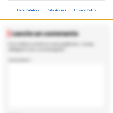
aspittare.
Data Deletion
Data Access
Privacy Policy
Lascia un commento
Il tuo indirizzo email non sarà pubblicato.
I campi
obbligatori sono contrassegnati
*
Commento
*