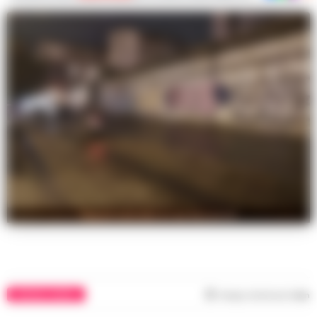
Napoli omicidio in via Rossaroll
CRONACA NAPOLI
Tempo di lettura
1
min