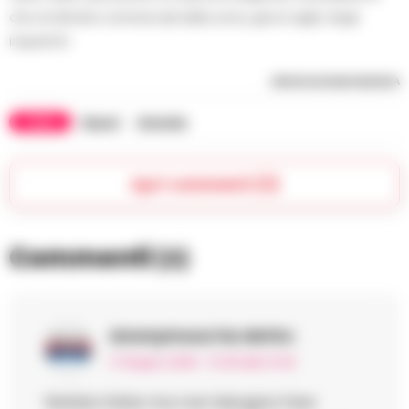
che di attività commerciali della zona, già al vaglio degli
inquirenti.
RIPRODUZIONE RISERVATA
TAGS
Napoli
Omicidio
Apri commenti (3)
Commenti
(3)
Anonymous
ha detto:
17 Giugno 2026 - 13:49 alle 13:49
Notizia triste ma non bisogna fare