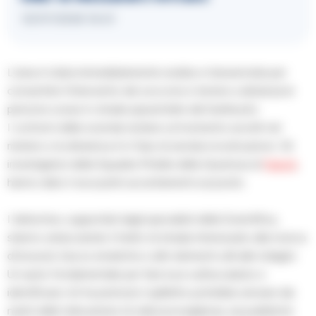
12/07/2026 16:41
L’area è stata immediatamente isolata e transennata per
consentire l’intervento dei soccorsi e tenere a distanza le
persone scese in strada spaventate dal trambusto.
I contorni della vicenda restano al momento avvolti nel
mistero e la dinamica è in fase di serrata ricostruzione. Gli
investigatori della Squadra Mobile della Questura di
Napoli
,
hanno dato il via ai primi accertamenti sul posto.
I detective, supportati dagli specialisti della Scientifica,
stanno setacciando il tratto di strada interessato alla ricerca
di bossoli, tracce ematiche e altri elementi utili alle indagini.
Un aiuto fondamentale per fare luce sull’accaduto e
identificare chi ha premuto il grilletto potrebbe arrivare dai
nastri delle telecamere di videosorveglianza, sia pubbliche