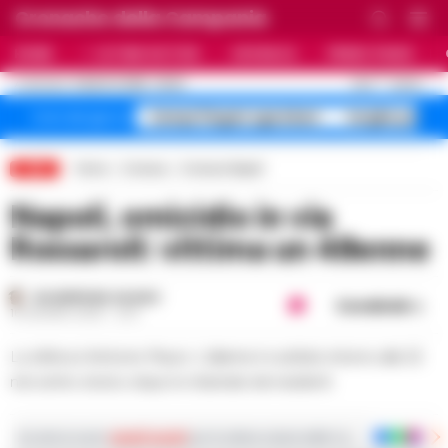
Cronache della Campania
HOME
ULTIME NOTIZIE
CRONACA
PRIMO PIANO
C
24.6
NAPOLI
9 AGOSTO 2026 - 06:20
AGGIORNAMENTO :
Campi Flegrei sgomberi
targhe polac
Temi del giorno
LIVE
Home
Cronaca
Cronaca Napoli
Napoli, omicidio in via
Rossaroll: vittima un 48enne
GIUSEPPE DEL GAUDIO
Condividi
16 GIUGNO 2026 - 23:11
La vittima è Antonio Mauro. L'allarme è scattato intorno alle 22
nel centro storico dopo le chiamate dei residenti.
Iscriviti ai nostri
canali social
per le ultime notizie dalla Campania con notizi