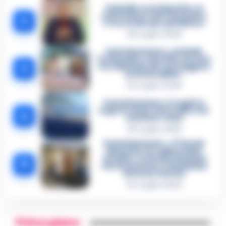
Omicidio Luca Esposito, la
confessione dell’assassino:
2
«L’ho ucciso per punizione»
26 Luglio 2026
Castellammare, omicidio
Tommasino, il pentito accusa:
3
«Fu eliminato per proteggere
un intoccabile»
24 Luglio 2026
Castellammare, il registro
segreto delle determine che
4
«nutriva» i clan
28 Luglio 2026
Castellammare, «Ti faccio
diventare la regina delle
vendite»: le intercettazioni
5
che incastrano i fedelissimi
del boss Carolei
24 Luglio 2026
Primo piano