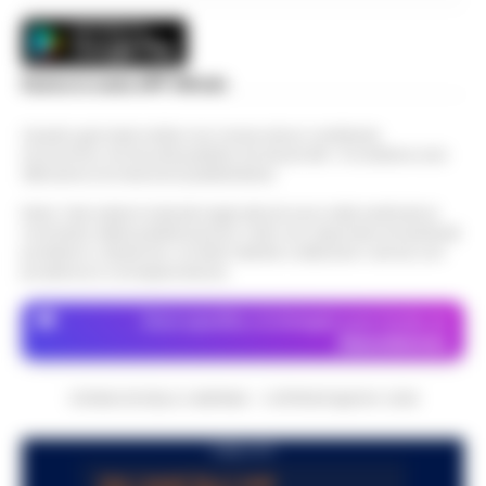
Scarica la nostra APP Ufficiale
Questo giornale inoltre non riceve alcun contributo
economico né da enti pubblici né da privati . Si sostiene solo
attraverso le inserzioni pubblicitarie.
Nota: I link esterni indicati negli articoli sono stati verificati al
momento della pubblicazione. Il sito non risponde di eventuali
problemi o disservizi: si invita l’utente a utilizzare i servizi con
prudenza e consapevolezza.
Dove specifico, le immagini sono fornite da
Depositphotos
CRONACHE DELLA CAMPANIA - COPYRIGHT@2014-2026
PUBBLICITA