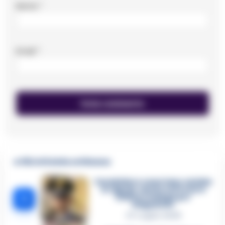
Nome
*
Email
*
🔥 Più letti della settimana
Carabiniere casertano suicida
in Liguria: anche la Procura
1
militare indaga per
istigazione
27 Luglio 2026