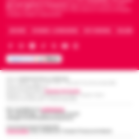
giornali digitali in Campania
segue anche le notizie il calcio
Napoli e dello sport in Campania. Racconta la Cronaca di Napoli,
Caserta, Avellino e Benevento.
ARCHIVIO
CHI SIAMO – LA REDAZIONE
FACT CHECKING
COLLABORA
Editore
CRONACHE DELLA CAMPANIA
R.O.C.: 030531 - Reg. N. 1301/ 2016 - Tribunale Torre Annunziata (NA)
Partita IVA IT08642881216
Direttore Responsabile:
Giuseppe Del Gaudio
Redazioni : Scafati / Castellammare di Stabia / Caserta / Sarno
Indirizzo Via Sardoncelli 115 Boscoreale (NA)
Per contattare la
redazione
:
Tel / Whatsapp : 334.12.78.004 email:
web@cronachedellacampania.it
Concessionaria Pubblicità
Vivimedia
| Sky | Addendo | Teads | Presscommtech