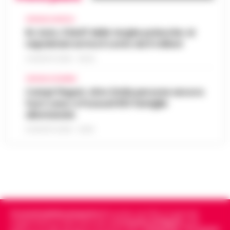
CRONACA NAPOLI
Rc Auto, il bluff delle targhe polacche: ai
napoletani arriva il conto da 5 milioni
9 AGOSTO 2026 - 06:20
CRONACA FLEGREA
Campi Flegrei, oltre 2mila persone ancora
fuori casa: a Pozzuoli 813 famiglie
allontanate
8 AGOSTO 2026 - 22:56
Cronachedellacampania.it
fondato nel 2015, è il giornale
indipendente di riferimento per le
Cronache di Napoli
, sulla
politica, sui fatti del giorno e le storie della
Campania
.
Tra i primi